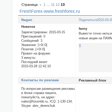
Страница:
«
1
…
11
12
13
FreshForex-www.freshforex.ru
Nagan
Поделиться
2015-03-2
Новичок
fanny
Зарегистрирован
: 2015-03-15
Вывести точно нельзя
Приглашений:
0
новые акции на ПАМ
Сообщений:
3
Уважение:
[+0/-0]
0
Позитив:
[+0/-0]
Провел на форуме:
3 минуты
Последний визит:
2015-03-28 12:42:10
Контакты по рекламе
Рекламный блок
По вопросам размещения рекламы
в блоке справа пишите,
пожалуйста, на адрес:
sales@forumbb.ru, ICQ: 1-130-134,
Skype: alex_derenchuk