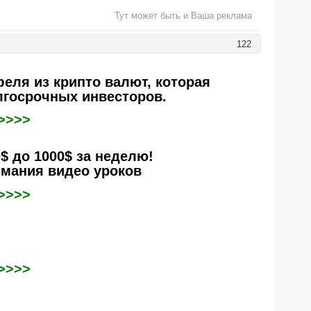
Тут может быть и Ваша реклама
122
еля из крипто валют, которая
лгосрочных инвесторов.
>>>>
$ до 1000$ за неделю!
имания видео уроков
>>>>
>>>>