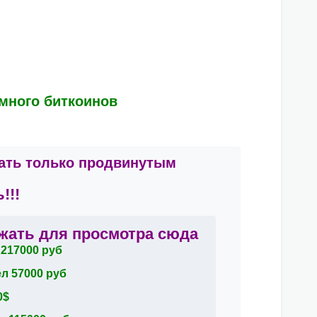
 много биткоинов
ать только продвинутым
!!!
жать для просмотра сюда
217000 руб
л 57000 руб
0$