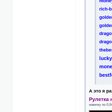
money
rich-
golde
golde
drago
drago
thebe
lucky
mone
best
А это я р
Рулетка 
новичку по 0,0