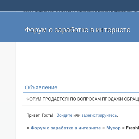
Добро пожаловать на форум о заработке и работе в интернете, 
собственных денег. На форуме вы найдете полезную информацию 
и оставлять свои отзывы. Если вы знаете, что определенный проек
легкие деньги без вложений и регистрации уже сегодня. Создавай
Форум о заработке в интернете
Объявление
ФОРУМ ПРОДАЕТСЯ! ПО ВОПРОСАМ ПРОДАЖИ ОБРАЩАТЬСЯ: 
Привет, Гость!
Войдите
или
зарегистрируйтесь
.
»
Форум о заработке в интернете
»
Мусор
»
Fresh