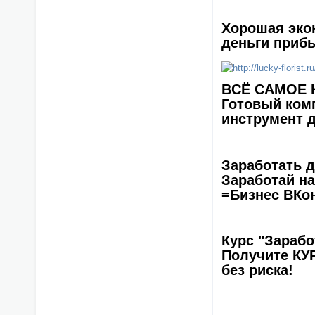
Хорошая экон
деньги приб
ВCЁ САМОЕ 
Готовый комп
инструмент д
Заработать д
Заработай на
=Бизнес ВКо
Курс "Зарабо
Получите КУР
без риска!