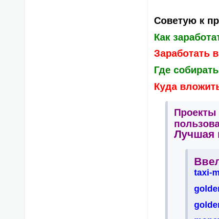
Советую к п
Как заработа
Заработать в
Где собирать
Куда вложит
Проекты 
пользова
Лучшая 
Ввел
taxi-
golde
golde