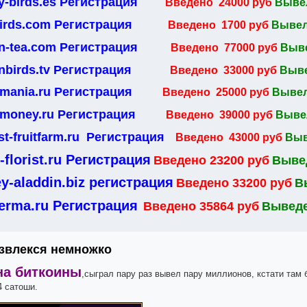
-birds.es Регистрация
Введено 24000 руб
Вывел
birds.com Регистрация
Введено 1700 руб
Вывел
n-tea.com Регистрация
Введено 77000 руб
Выве
nbirds.tv Регистрация
Введено 33000 руб
Выве
mania.ru Регистрация
Введено 25000 руб
Вывел
money.ru Регистрация
Введено 39000 руб
Вывел
st-fruitfarm.ru Регистрация
Введено 43000 руб
Выв
-florist.ru Регистрация
Введено 23200 руб
Вывед
y-aladdin.biz регистрация
Введено 33200 руб
В
ferma.ru Регистрация
Введено 35864 руб
Выведе
азвлекся немножко
на биткоины
,сыграл пару раз вывел пару миллионов, кстати там 
4 сатоши.