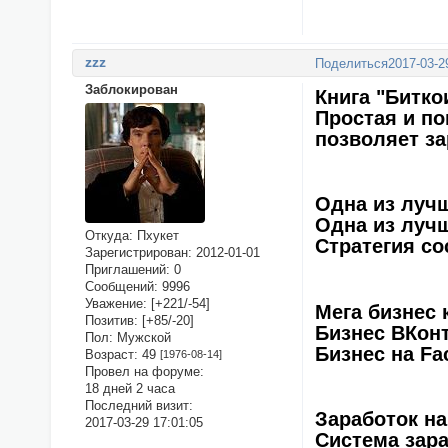
zzz
Поделиться
2017-03-2
Заблокирован
Книга "Битко
Простая и по
позволяет з
Одна из лучш
Одна из лучш
Откуда:
Пхукет
Стратегия с
Зарегистрирован
: 2012-01-01
Приглашений:
0
Сообщений:
9996
Уважение:
[+221/-54]
Мега бизнес 
Позитив:
[+85/-20]
Бизнес ВКон
Пол:
Мужской
Бизнес на Fa
Возраст:
49
[1976-08-14]
Провел на форуме:
18 дней 2 часа
Последний визит:
Заработок н
2017-03-29 17:01:05
Система зара