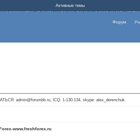
Форум о заработке в интернете без вложения денег.
Активные темы
на котором можно найти подходящий вариант дополнительной подработки на д
про сайты и проекты, предоставляющие удаленную работу и быстрый заработок
т или сайт не платит, то указывайте в теме что это лохотрон, чтобы другие по
Форум
Уч
те новые темы, размещайте объявления со своими пригласительными ссылками и
admin@forumbb.ru, ICQ: 1-130-134, skype: alex_derenchuk.
Forex-www.freshforex.ru