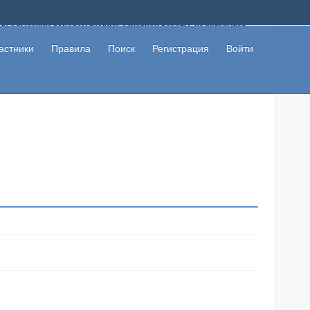
ому с высоким доходом помимо основной работы, не вкладывая
 в сети интернет, а также сможете участвовать в их обсуждении
льзователи не попались на развод. Вы сможете начать зарабатывать
астники
Правила
Поиск
Регистрация
Войти
 первая прибыль не заставит себя долго ждать.