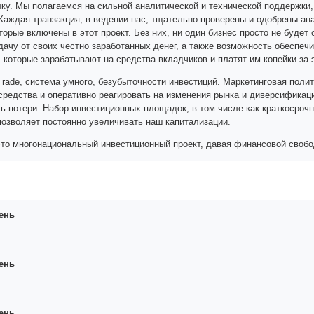
ку. Мы полагаемся на сильной аналитической и технической поддержки
Каждая транзакция, в ведении нас, тщательно проверены и одобрены ана
оторые включены в этот проект. Без них, ни один бизнес просто не буде
ачу от своих честно заработанных денег, а также возможность обеспечит
и, которые зарабатывают на средства вкладчиков и платят им копейки за
 Trade, система умного, безубыточности инвестиций. Маркетинговая пол
средства и оперативно реагировать на изменения рынка и диверсифика
ь потери. Набор инвестиционных площадок, в том числе как краткосроч
позволяет постоянно увеличивать наш капитализации.
- это многонациональный инвестиционный проект, давая финансовой свобо
ень
ень
ень