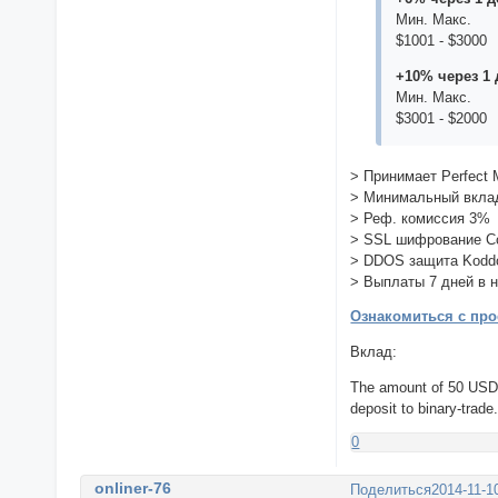
Мин. Макс.
$1001 - $3000
+10% через 1 
Мин. Макс.
$3001 - $2000
> Принимает Perfect 
> Минимальный вкла
> Реф. комиссия 3%
> SSL шифрование 
> DDOS защита Kodd
> Выплаты 7 дней в 
Ознакомиться с про
Вклад:
The amount of 50 USD
deposit to binary-trad
0
onliner-76
Поделиться
2014-11-1