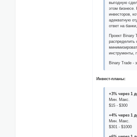
выгодную сдел
этом бизнесе. 
инвесторов, к
адекватную отд
ответ на банк
Проект Binary
распределить 
минимизироват
инструменты, 
Binary Trade 
Инвест-планы:
+3% через 1 д
Мин. Макс.
$15 - $300
+4% через 1 д
Мин. Макс.
$301 - $1000
+6% через 1 д