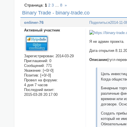
Страница:
1
2
3
…
8
»
Binary Trade - binary-trade.co
onliner-76
Поделиться
2014-11-0
Активный участник
Я не админ проекта.
Дата открытия 8.11.2
Зарегистрирован
: 2014-03-29
Описание
(гугл-перев
Приглашений:
0
Сообщений:
771
Уважение:
[+0/-0]
Цель инвестици
Позитив:
[+0/-0]
Когда общество
Провел на форуме:
4 дня 7 часов
Бинарные торг
Последний визит:
различные фин
2015-03-28 20:17:00
времени или и
договоре. Осн
Создать прибы
который не им
Обязательным 