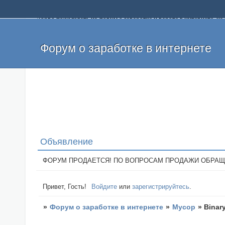
Добро пожаловать на форум о заработке и работе в интернете, 
собственных денег. На форуме вы найдете полезную информацию 
и оставлять свои отзывы. Если вы знаете, что определенный проек
легкие деньги без вложений и регистрации уже сегодня. Создавай
Форум о заработке в интернете
Объявление
ФОРУМ ПРОДАЕТСЯ! ПО ВОПРОСАМ ПРОДАЖИ ОБРАЩАТЬСЯ: 
Привет, Гость!
Войдите
или
зарегистрируйтесь
.
»
Форум о заработке в интернете
»
Мусор
»
Binary