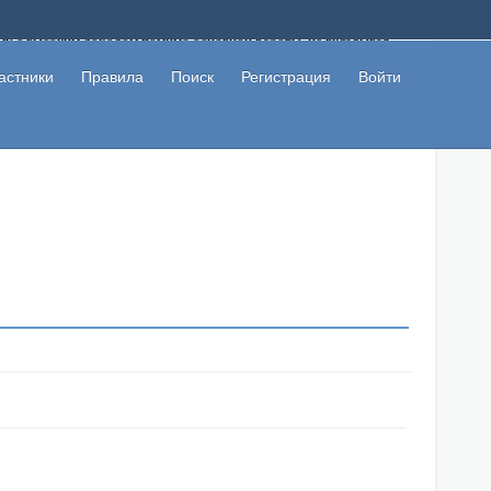
ому с высоким доходом помимо основной работы, не вкладывая
 в сети интернет, а также сможете участвовать в их обсуждении
льзователи не попались на развод. Вы сможете начать зарабатывать
астники
Правила
Поиск
Регистрация
Войти
 первая прибыль не заставит себя долго ждать.