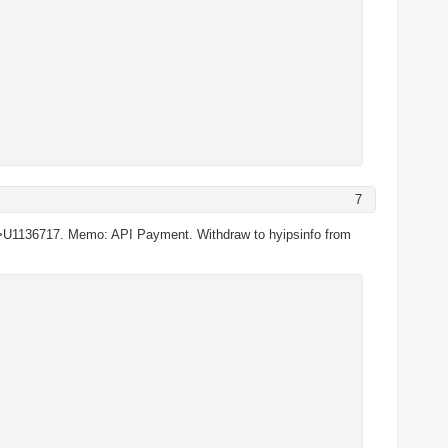
7
>U1136717. Memo: API Payment. Withdraw to hyipsinfo from