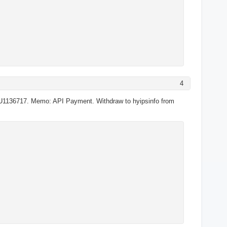
4
U1136717. Memo: API Payment. Withdraw to hyipsinfo from