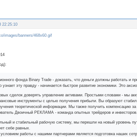
8 22:25:10
014
од):
онного фонда Binary Trade - доказать, что деньги должны работать и п
 узнает эту правду - начинается быстрое развитие экономики. Это акси
овых сделок доверять управление активами. Простыми словами - мы акк
ансовые инструменты с целью получения прибыли. Вы образуют стабиль
зучения теоретической информации. Мы также получить компенсацию за 
ователь Двоичный РЕКЛАМА - команда опытных трейдеров и инвесторов
льный и стабильный рабочую систему, мы перешли на новый уровень пу
еет себе равных.
условием работы с нашими партнерами является подготовка наших сот