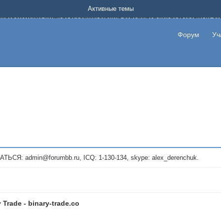
Форум о заработке в интернете без вложения денег.
Активные темы
на котором можно найти подходящий вариант дополнительной подработки на д
про сайты и проекты, предоставляющие удаленную работу и быстрый заработок
т или сайт не платит, то указывайте в теме что это лохотрон, чтобы другие по
Форум
Уч
те новые темы, размещайте объявления со своими пригласительными ссылками и
admin@forumbb.ru, ICQ: 1-130-134, skype: alex_derenchuk.
 Trade - binary-trade.co