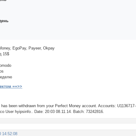
день
Money, EgoPay, Payeer, Okpay
д 15$
Comodo
os
неделю
ектом ==>>
 has been withdrawn from your Perfect Money account. Accounts: U1136717
e.co User hyipsinfo.. Date: 20:03 08.11.14. Batch: 73242816.
0 14:52:08