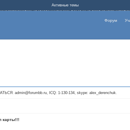
Форум о заработке в интернете без вложения денег.
Активные темы
на котором можно найти подходящий вариант дополнительной подработки на д
про сайты и проекты, предоставляющие удаленную работу и быстрый заработок
т или сайт не платит, то указывайте в теме что это лохотрон, чтобы другие по
Форум
Уч
те новые темы, размещайте объявления со своими пригласительными ссылками и
admin@forumbb.ru, ICQ: 1-130-134, skype: alex_derenchuk.
 карты!!!