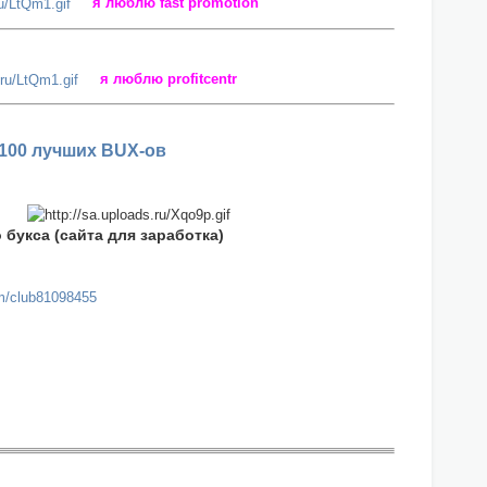
я люблю fast promotion
я люблю profitcentr
100 лучших BUX-ов
букса (сайта для заработка)
om/club81098455