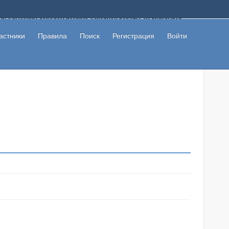
ому с высоким доходом помимо основной работы, не вкладывая
 в сети интернет, а также сможете участвовать в их обсуждении
льзователи не попались на развод. Вы сможете начать зарабатывать
астники
Правила
Поиск
Регистрация
Войти
 первая прибыль не заставит себя долго ждать.