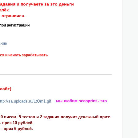
адания и получаете за это деньги
елёк
 ограничен.
при регистрации
x-ов/
ся и начать зарабатывать
сайт)
мы любим seosprint - это
0 писем, 5 тестов и 2 задания получит денежный приз:
 приз 10 рублей.
- приз 6 рублей.