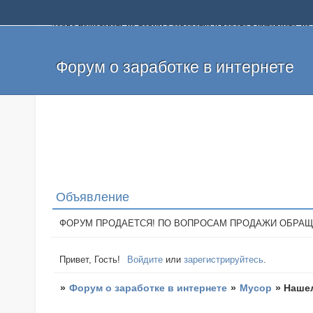
Добро пожаловать на форум о заработке и работе в интернете, 
собственных денег. На форуме вы найдете полезную информацию 
и оставлять свои отзывы. Если вы знаете, что определенный проек
легкие деньги без вложений и регистрации уже сегодня. Создавай
Форум о заработке в интернете
Объявление
ФОРУМ ПРОДАЕТСЯ! ПО ВОПРОСАМ ПРОДАЖИ ОБРАЩАТЬСЯ: 
Привет, Гость!
Войдите
или
зарегистрируйтесь
.
»
Форум о заработке в интернете
»
Мусор
»
Нашел