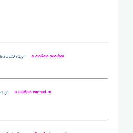
я люблю seo-fast
я люблю wmmai.ru