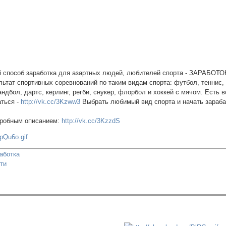
 способ заработка для азартных людей, любителей спорта - ЗАРАБОТО
ьтат спортивных соревнований по таким видам спорта: футбол, теннис, 
андбол, дартс, керлинг, регби, снукер, флорбол и хоккей с мячом. Есть
аться -
http://vk.cc/3Kzww3
Выбрать любимый вид спорта и начать зараба
дробным описанием:
http://vk.cc/3KzzdS
аботка
ети