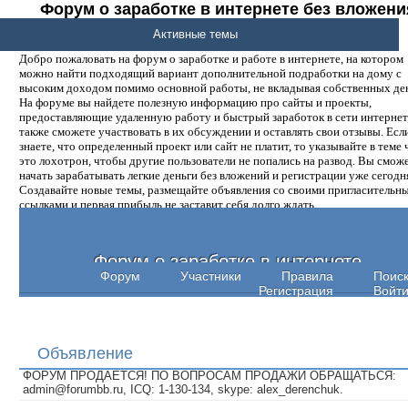
Форум о заработке в интернете без вложени
денег.
Активные темы
Добро пожаловать на форум о заработке и работе в интернете, на котором
можно найти подходящий вариант дополнительной подработки на дому с
высоким доходом помимо основной работы, не вкладывая собственных ден
На форуме вы найдете полезную информацию про сайты и проекты,
предоставляющие удаленную работу и быстрый заработок в сети интернет,
также сможете участвовать в их обсуждении и оставлять свои отзывы. Есл
знаете, что определенный проект или сайт не платит, то указывайте в теме 
это лохотрон, чтобы другие пользователи не попались на развод. Вы смож
начать зарабатывать легкие деньги без вложений и регистрации уже сегодн
Создавайте новые темы, размещайте объявления со своими пригласительн
ссылками и первая прибыль не заставит себя долго ждать.
Форум о заработке в интернете
Форум
Участники
Правила
Поис
Регистрация
Войт
Объявление
ФОРУМ ПРОДАЕТСЯ! ПО ВОПРОСАМ ПРОДАЖИ ОБРАЩАТЬСЯ:
admin@forumbb.ru, ICQ: 1-130-134, skype: alex_derenchuk.