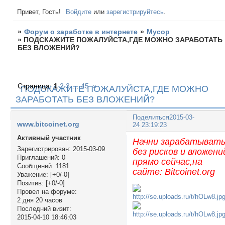
Привет, Гость!
Войдите
или
зарегистрируйтесь
.
»
Форум о заработке в интернете
»
Мусор
»
ПОДСКАЖИТЕ ПОЖАЛУЙСТА,ГДЕ МОЖНО ЗАРАБОТАТЬ
БЕЗ ВЛОЖЕНИЙ?
Страница:
1
2
3
…
45
»
ПОДСКАЖИТЕ ПОЖАЛУЙСТА,ГДЕ МОЖНО
ЗАРАБОТАТЬ БЕЗ ВЛОЖЕНИЙ?
Поделиться
2015-03-
www.bitcoinet.org
24 23:19:23
Активный участник
Начни зарабатыват
Зарегистрирован
: 2015-03-09
без рисков и вложени
Приглашений:
0
прямо сейчас,на
Сообщений:
1181
сайте: Bitcoinet.org
Уважение:
[+0/-0]
Позитив:
[+0/-0]
Провел на форуме:
2 дня 20 часов
Последний визит:
2015-04-10 18:46:03