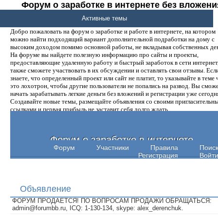
Форум о заработке в интернете без вложени
денег.
Активные темы
Добро пожаловать на форум о заработке и работе в интернете, на котором
можно найти подходящий вариант дополнительной подработки на дому с
высоким доходом помимо основной работы, не вкладывая собственных ден
На форуме вы найдете полезную информацию про сайты и проекты,
предоставляющие удаленную работу и быстрый заработок в сети интернет,
также сможете участвовать в их обсуждении и оставлять свои отзывы. Есл
знаете, что определенный проект или сайт не платит, то указывайте в теме 
это лохотрон, чтобы другие пользователи не попались на развод. Вы смож
начать зарабатывать легкие деньги без вложений и регистрации уже сегодн
Создавайте новые темы, размещайте объявления со своими пригласительн
ссылками и первая прибыль не заставит себя долго ждать.
Форум о заработке в интернете
Форум
Участники
Правила
Поис
Регистрация
Войт
Объявление
ФОРУМ ПРОДАЕТСЯ! ПО ВОПРОСАМ ПРОДАЖИ ОБРАЩАТЬСЯ:
admin@forumbb.ru, ICQ: 1-130-134, skype: alex_derenchuk.