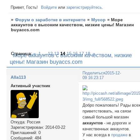
Привет, Гость!
Войдите
или
зарегистрируйтесь
.
»
Форум о заработке в интернете
»
Мусор
»
Море
аккаунтов с высоким качеством, низкие цены! Магазин
buyaccs.com
Страница:
«
1
…
12
13
14
15
16
17
18
»
Море аккаунтов с высоким качеством, низкие
цены! Магазин buyaccs.com
Поделиться
2015-12-
Alla113
09 16:23:17
Активный участник
Добро пожаловать! Рады все
приветствовать, на связи
самый большой магазин
Откуда:
Россия
аккаунтов
- не дорогих и
Зарегистрирован
: 2014-03-22
качественных аккаунтов.
Приглашений:
0
У нас всегда в
продаже
в
Сообщений:
484