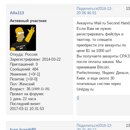
Поделиться
2016-12-
1
Alla113
20 06:46:01
Активный участник
Аккаунты Mail.ru Second Hand
Если Вам не нужно
регистрировать фейсбук и
твиттер, то спешите
приобрести эти аккаунты по
цене $1 за 1000 шт!
Откуда:
Россия
Вы получаете аккаунты СРАЗ
Зарегистрирован
: 2014-03-22
после оплаты заказа. Мы
Приглашений:
0
принимаем Bitcoin,
Сообщений:
484
Perfectmoney, Яндекс Деньги,
Уважение:
[+0/-1]
Киви, и еще около 30
Позитив:
[+0/-0]
платежных систем через
Пол:
Женский
Возраст:
36
Unitpay.ru.
[1989-11-26]
Провел на форуме:
0
1 день 22 часа
Последний визит:
2017-03-11 10:31:53
Поделиться
2016-12-
1
Ivan Ivanik80
20 21:40:17