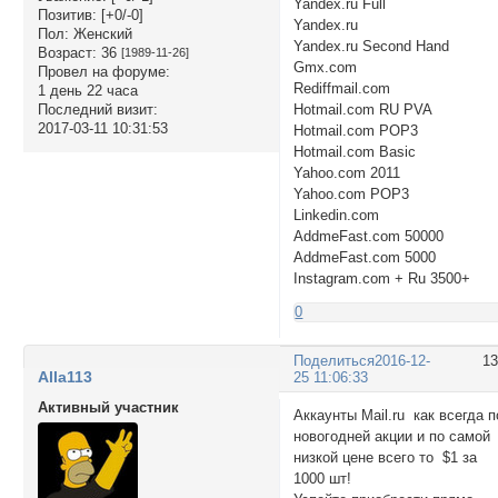
Yandex.ru Full
Позитив:
[+0/-0]
Yandex.ru
Пол:
Женский
Yandex.ru Second Hand
Возраст:
36
[1989-11-26]
Gmx.com
Провел на форуме:
Rediffmail.com
1 день 22 часа
Последний визит:
Hotmail.com RU PVA
2017-03-11 10:31:53
Hotmail.com POP3
Hotmail.com Basic
Yahoo.com 2011
Yahoo.com POP3
Linkedin.com
AddmeFast.com 50000
AddmeFast.com 5000
Instagram.com + Ru 3500+
0
Поделиться
2016-12-
1
Alla113
25 11:06:33
Активный участник
Аккаунты Mail.ru как всегда п
новогодней акции и по самой
низкой цене всего то $1 за
1000 шт!