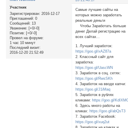
Участник
Самые лучшие сайты на
Зарегистрирован
: 2016-12-17
которых можно заработать
Приглашений:
0
реальные деньги
Сообщений:
13
Чтобы Заработать больше
Уважение:
[+0/-0]
денег Делай регистрацию на
Позитив:
[+0/-0]
всех сайтах...
Провел на форуме:
1 час 10 минут
1. Лучший заработок:
Последний визит:
https://goo.gl/xAZ87a
2016-12-20 21:52:49
2. Классный сайт для
заработка:
https://goo.gl/UascWN
3. Заработок в соц. сетях:
https://goo.gl/RwsSKh
4. Заработок на вводе капчи:
https://goo.gl/J1iMaq
5. Заработок в рублях
кликами:
https://goo.gl/KdIXM
6. Здесь много работы на
кликах:
https://goo.gl/abQsT3
7. Заработок Facebook:
https://goo.gl/xuq2ut
8. Заработок на кликах и