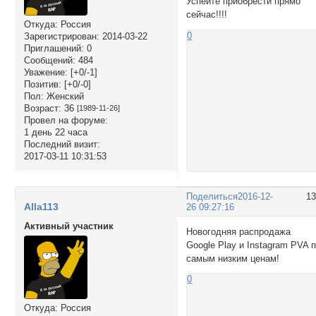
Успейте приобрести прямо
сейчас!!!!
Откуда:
Россия
0
Зарегистрирован
: 2014-03-22
Приглашений:
0
Сообщений:
484
Уважение:
[+0/-1]
Позитив:
[+0/-0]
Пол:
Женский
Возраст:
36
[1989-11-26]
Провел на форуме:
1 день 22 часа
Последний визит:
2017-03-11 10:31:53
Поделиться
2016-12-
1
Alla113
26 09:27:16
Активный участник
Новогодняя распродажа
Google Play и Instagram PVA 
самым низким ценам!
0
Откуда:
Россия