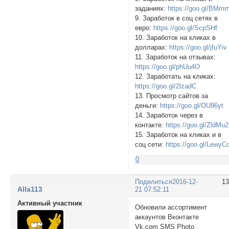
заданиях:
https://goo.gl/BMmrr
9. Заработок в соц сетях в
евро:
https://goo.gl/ScpSHf
10. Заработок на кликах в
долларах:
https://goo.gl/jfuYiv
11. Заработок на отзывах:
https://goo.gl/phUu4O
12. Заработать на кликах:
https://goo.gl/2lzadC
13. Просмотр сайтов за
деньги:
https://goo.gl/OU96yt
14. Заработок через в
контакте:
https://goo.gl/ZldMu2
15. Заработок на кликах и в
соц сети:
https://goo.gl/LewyC
0
Поделиться
2016-12-
1
Alla113
21 07:52:11
Активный участник
Обновили ассортимент
аккаунтов Вконтакте
Vk.com SMS Photo