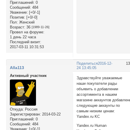
Приглашений:
0
Сообщений:
484
Уважение:
[+0/-1]
Позитив:
[+0/-0]
Пол:
Женский
Возраст:
36
[1989-11-26]
Провел на форуме:
1 день 22 часа
Последний визит:
2017-03-11 10:31:53
Поделиться
2016-12-
1
Alla113
24 13:45:05
Активный участник
Здравствуйте уважаемые
наши покупатели рады
объявить о добавлении
ассортимента в нашем
магазине аккаунтов добавлен
следующие аккаунты по
Откуда:
Россия
самым низким ценам:
Зарегистрирован
: 2014-03-22
Yandex.ru KC
Приглашений:
0
Сообщений:
484
Yandex.ru Human
Уважение:
[+0/-1]