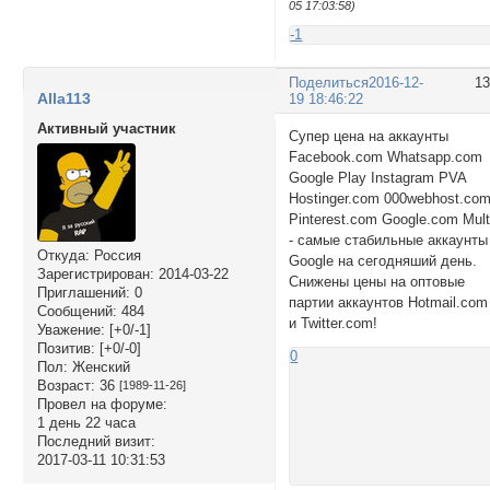
05 17:03:58)
-1
Поделиться
2016-12-
1
Alla113
19 18:46:22
Активный участник
Супер цена на аккаунты
Facebook.com Whatsapp.com
Google Play Instagram PVA
Hostinger.com 000webhost.co
Pinterest.com Google.com Mult
- самые стабильные аккаунты
Откуда:
Россия
Google на сегодняший день.
Зарегистрирован
: 2014-03-22
Снижены цены на оптовые
Приглашений:
0
партии аккаунтов Hotmail.com
Сообщений:
484
и Twitter.com!
Уважение:
[+0/-1]
Позитив:
[+0/-0]
0
Пол:
Женский
Возраст:
36
[1989-11-26]
Провел на форуме:
1 день 22 часа
Последний визит:
2017-03-11 10:31:53