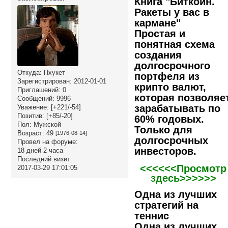
Книга "Биткоин.
Ракеты у вас в
кармане"
Простая и
понятная схема
создания
долгосрочного
Откуда:
Пхукет
портфеля из
Зарегистрирован
: 2012-01-01
крипто валют,
Приглашений:
0
которая позволяе
Сообщений:
9996
зарабатывать по
Уважение:
[+221/-54]
Позитив:
[+85/-20]
60% годовых.
Пол:
Мужской
Только для
Возраст:
49
[1976-08-14]
долгосрочных
Провел на форуме:
инвесторов.
18 дней 2 часа
Последний визит:
<<<<<<Просмотр
2017-03-29 17:01:05
здесь>>>>>>
Одна из лучших
стратегий на
теннис
Одна из лучших