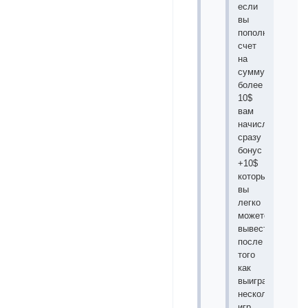
если
вы
пополните
счет
на
сумму
более
10$
вам
начисляют
сразу
бонус
+10$
который
вы
легко
можете
вывести
после
того
как
выиграете
несколько
игр.