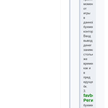
моментов
от
игры
в
данной
букмекерской
конторе.
Ввод
вывод
денег
занимает
столько
же
времени
как и
в
пред
идущей
бк.
3.
favbet.com
Регистрац
букмекерская