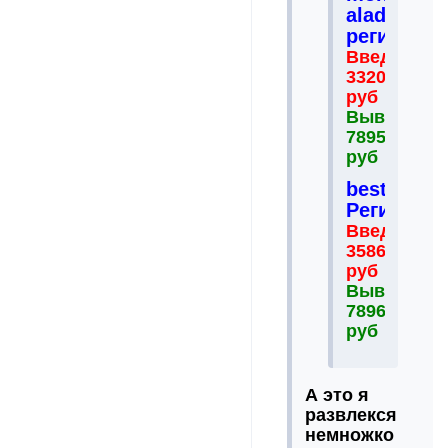
aladdin.bi
регистрац
Введено
33200
руб
Выведено
78954
руб
bestferma.
Регистрац
Введено
35864
руб
Выведено
78965
руб
А это я
развлекся
немножко