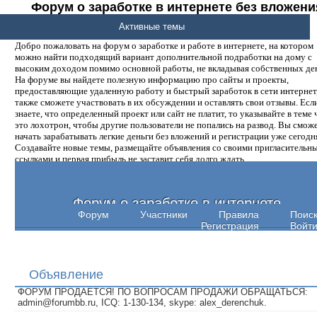
Форум о заработке в интернете без вложени
денег.
Активные темы
Добро пожаловать на форум о заработке и работе в интернете, на котором
можно найти подходящий вариант дополнительной подработки на дому с
высоким доходом помимо основной работы, не вкладывая собственных ден
На форуме вы найдете полезную информацию про сайты и проекты,
предоставляющие удаленную работу и быстрый заработок в сети интернет,
также сможете участвовать в их обсуждении и оставлять свои отзывы. Есл
знаете, что определенный проект или сайт не платит, то указывайте в теме 
это лохотрон, чтобы другие пользователи не попались на развод. Вы смож
начать зарабатывать легкие деньги без вложений и регистрации уже сегодн
Создавайте новые темы, размещайте объявления со своими пригласительн
ссылками и первая прибыль не заставит себя долго ждать.
Форум о заработке в интернете
Форум
Участники
Правила
Поис
Регистрация
Войт
Объявление
ФОРУМ ПРОДАЕТСЯ! ПО ВОПРОСАМ ПРОДАЖИ ОБРАЩАТЬСЯ:
admin@forumbb.ru, ICQ: 1-130-134, skype: alex_derenchuk.