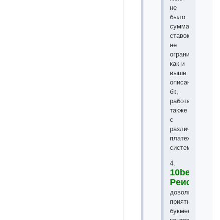
не
было
сумма
ставок
не
ограничена
как и
выше
описанных
бк,
работает
также
с
различными
платежными
системами.
4.
10bet.com
Реистраци
довольно
приятная
букмекерская