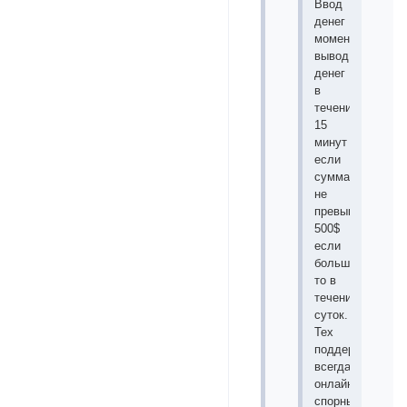
Ввод
денег
моментальный,
вывод
денег
в
течение
15
минут
если
сумма
не
превышает
500$
если
больше
то в
течении
суток.
Тех
поддержка
всегда
онлайн
спорные