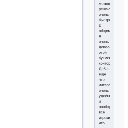
моменты
решаются
очень
быстро.
В
общем
я
очень
доволен
этой
букмекерской
конторой.
Добавлю
еще
что
интерфейс
очень
удобный
и
вообще
все
игроки
что