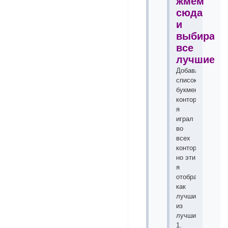
жмем
сюда
и
выбираем
все
лучшие!!!
Добавлю
список
букмекерских
контор
я
играл
во
всех
конторах
но эти
я
отобрал
как
лучшие
из
лучших!
1.