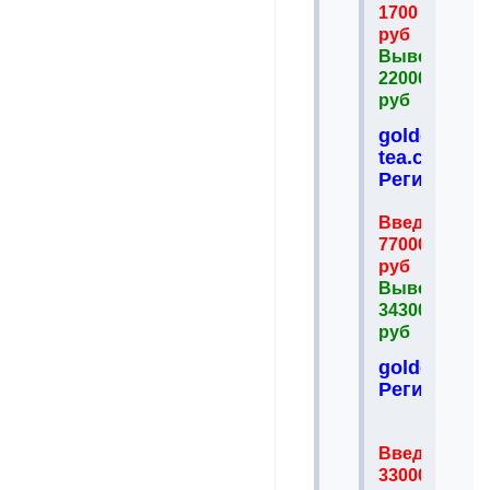
1700
руб
Вывел
22000
руб
golden-
tea.com
Регистрац
Введено
77000
руб
Вывел
343000
руб
goldenbirds
Регистрац
Введено
33000