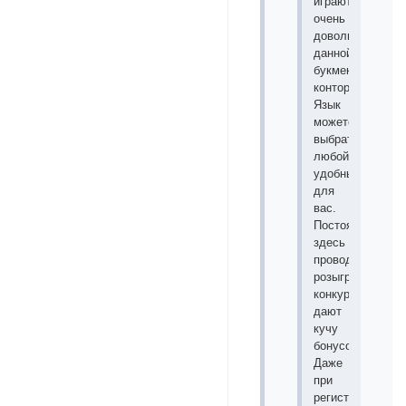
играют
очень
довольны
данной
букмекерской
конторой.
Язык
можете
выбрать
любой
удобный
для
вас.
Постоянно
здесь
проводятся
розыгрыши
конкурсы
дают
кучу
бонусов.
Даже
при
регистрации