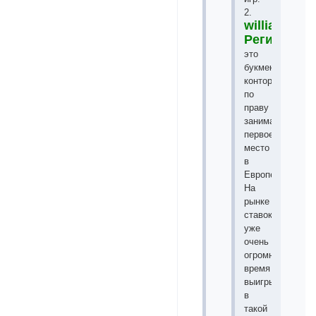
2.
williamhill
Регистрац
это
букмекерская
контора
по
праву
занимает
первое
место
в
Европе.
На
рынке
ставок
уже
очень
огромное
время
выигрывать
в
такой