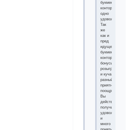
букмекерской
конторе
одно
удовольствие.
Так
же
как и
пред
идущей
букмекерской
конторе
бонусы
розыгрыши
и куча
разный
приятных
поощрений.
Вы
действительно
получите
удовольствие
и
много
приятных