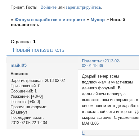
Привет, Гость!
Войдите
или
зарегистрируйтесь
.
»
Форум о заработке в интернете
»
Мусор
»
Новый
пользватель
Страница:
1
Новый пользватель
Поделиться
2013-02-
maikl05
02 01:18:36
Новичок
Добрый вечер всем
Зарегистрирован
: 2013-02-02
подписчикам и участникам
Приглашений:
0
данного форума!!! В
Сообщений:
1
дальнейшем планирую
Уважение:
[+0/-0]
выложить вам информацию о
Позитив:
[+0/-0]
своем новом методе заработк
Провел на форуме:
в локальной сети интернет. Д
20 минут
скорых встречь! С уважением
Последний визит:
2013-02-06 22:12:04
MAIKL05
0