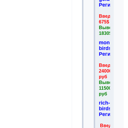
Регистрац
Введено
675$
Вывел
1830$
money-
birds.es
Регистрац
Введено
24000
руб
Вывел
115000
руб
rich-
birds.com
Регистрац
Введено