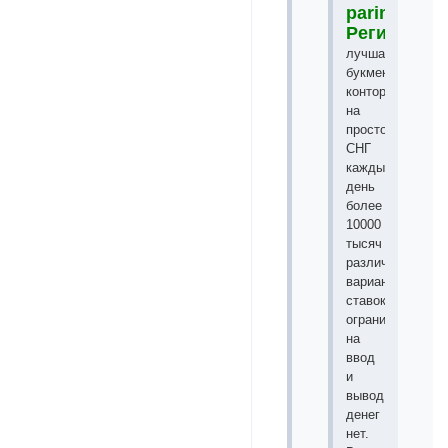
parimatch.n
Регистрац
лучшая
букмекерская
контора
на
просторах
СНГ
каждый
день
более
10000
тысяч
различных
вариантов
ставок,
ограничений
на
ввод
и
вывод
денег
нет.