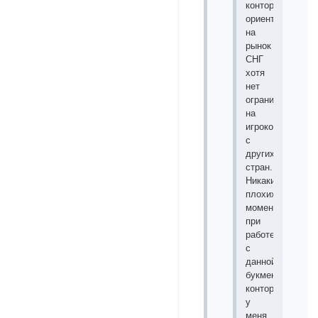
контора
ориентирована
на
рынок
СНГ
хотя
нет
ограничений
на
игроков
с
других
стран.
Никаких
плохих
моментов
при
работе
с
данной
букмекерской
конторой
у
меня