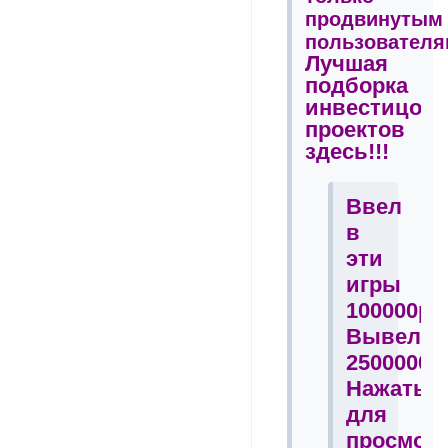
продвинутым
пользователя
Лучшая
подборка
инвестицон
проектов
здесь!!!
Ввел
в
эти
игры
100000р
Вывел
2500000р
Нажать
для
просмот