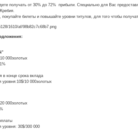
дете получать от 30% до 72% прибыли. Специально для Вас предоставл
Жребия.
, покупайте билеты и повышайте уровни титулов, для того чтобы получа
едложения:
й"
/10 000золотых
 1%
я в конце срока вклада
 уровня:10$/10 000золотых
/20 000золотых
2%
ыплаты
 уровня: 30$/300 000