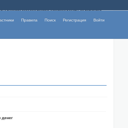
ому с высоким доходом помимо основной работы, не вкладывая
 в сети интернет, а также сможете участвовать в их обсуждении
льзователи не попались на развод. Вы сможете начать зарабатывать
астники
Правила
Поиск
Регистрация
Войти
 первая прибыль не заставит себя долго ждать.
 денег