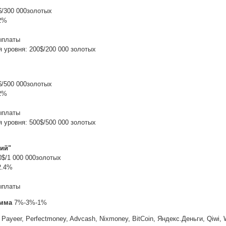
$/300 000золотых
 2%
ыплаты
 уровня: 200$/200 000 золотых
$/500 000золотых
.2%
ыплаты
 уровня: 500$/500 000 золотых
кий"
0$/1 000 000золотых
2.4%
ыплаты
амма
7%-3%-1%
Payeer, Perfectmoney, Advcash, Nixmoney, BitCoin, Яндекс.Деньги, Qiwi