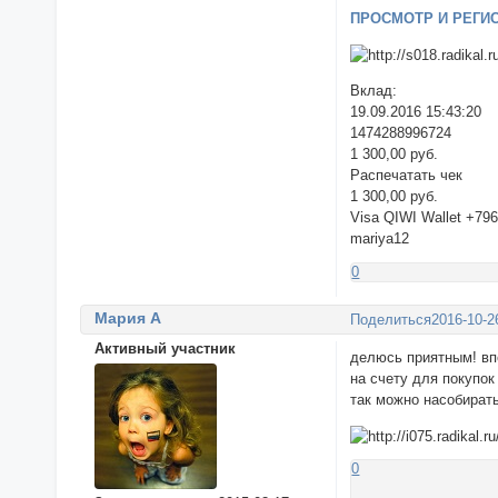
ПРОСМОТР И РЕГИ
Вклад:
19.09.2016 15:43:20
1474288996724
1 300,00 руб.
Распечатать чек
1 300,00 руб.
Visa QIWI Wallet +79
mariya12
0
Мария А
Поделиться
2016-10-2
Активный участник
делюсь приятным! вп
на счету для покупок
так можно насобират
0