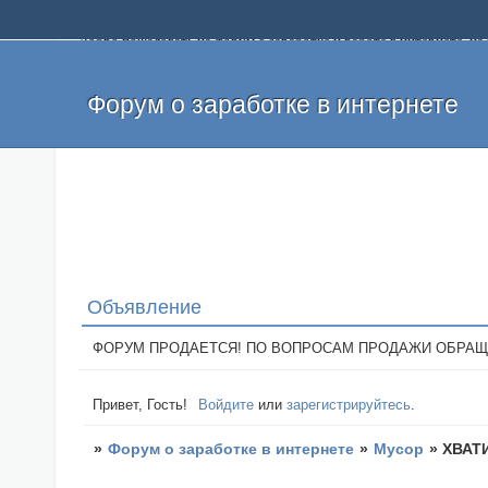
Добро пожаловать на форум о заработке и работе в интернете, 
собственных денег. На форуме вы найдете полезную информацию 
и оставлять свои отзывы. Если вы знаете, что определенный проек
легкие деньги без вложений и регистрации уже сегодня. Создавай
Форум о заработке в интернете
Объявление
ФОРУМ ПРОДАЕТСЯ! ПО ВОПРОСАМ ПРОДАЖИ ОБРАЩАТЬСЯ: 
Привет, Гость!
Войдите
или
зарегистрируйтесь
.
»
Форум о заработке в интернете
»
Мусор
»
ХВАТИ