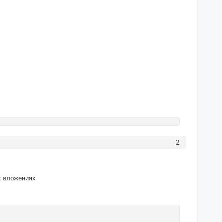
2
х вложениях