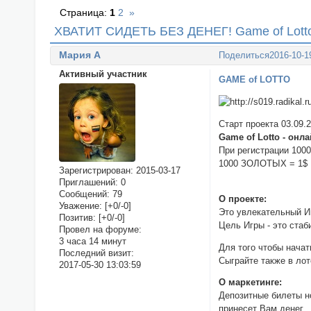
Страница:
1
2
»
ХВАТИТ СИДЕТЬ БЕЗ ДЕНЕГ! Game of Lotto 
Мария А
Поделиться
2016-10-1
Активный участник
GAME of LOTTO
Старт проекта 03.09.
Game of Lotto - онл
При регистрации 1000
1000 ЗОЛОТЫХ = 1$
Зарегистрирован
: 2015-03-17
Приглашений:
0
Сообщений:
79
О проекте:
Уважение:
[+0/-0]
Это увлекательный Иг
Позитив:
[+0/-0]
Цель Игры - это стаб
Провел на форуме:
3 часа 14 минут
Для того чтобы нача
Последний визит:
Сыграйте также в ло
2017-05-30 13:03:59
О маркетинге:
Депозитные билеты н
принесет Вам денег.