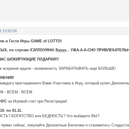
9 13:50:08
ли и Гости Игры GAME of LOTTO!
ЫХ, по случаю ХЭЛЛОУИНА! Буууу... УЖА-А-А-СНО ПРИВЛЕКАТЕЛЬН
ВАС ШОКИРУЮЩИЕ ПОДАРКИ!!!
так искренне ждали - возможность ЗАРАБАТЫВАТЬ еще БОЛЬШЕ!
ЛНЕНИЯ
а каждого приглашенного Вами Участника в Игру, который купил Депозитн
СЕМ - ВСЕМ - ВСЕМ
НУС
на Игровой счет при Регистрации!
0. по 01.11.
СТЬ? БОГАТСТВО или БЕДНОСТЬ? Что выберете ВЫ?
 прямо сейчас, покупайте Депозитные Билетики и становитесь Сладостн