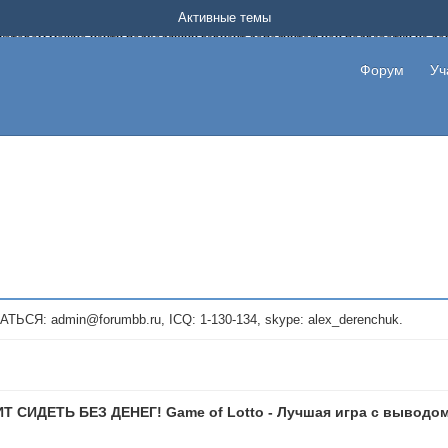
Форум о заработке в интернете без вложения денег.
Активные темы
на котором можно найти подходящий вариант дополнительной подработки на д
про сайты и проекты, предоставляющие удаленную работу и быстрый заработок
т или сайт не платит, то указывайте в теме что это лохотрон, чтобы другие по
Форум
Уч
те новые темы, размещайте объявления со своими пригласительными ссылками и
admin@forumbb.ru, ICQ: 1-130-134, skype: alex_derenchuk.
Т СИДЕТЬ БЕЗ ДЕНЕГ! Game of Lotto - Лучшая игра с выводом