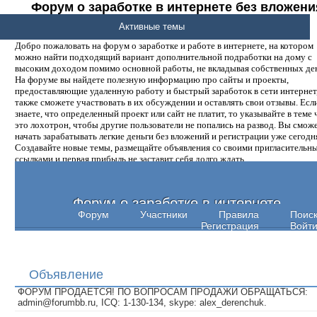
Форум о заработке в интернете без вложени
денег.
Активные темы
Добро пожаловать на форум о заработке и работе в интернете, на котором
можно найти подходящий вариант дополнительной подработки на дому с
высоким доходом помимо основной работы, не вкладывая собственных ден
На форуме вы найдете полезную информацию про сайты и проекты,
предоставляющие удаленную работу и быстрый заработок в сети интернет,
также сможете участвовать в их обсуждении и оставлять свои отзывы. Есл
знаете, что определенный проект или сайт не платит, то указывайте в теме 
это лохотрон, чтобы другие пользователи не попались на развод. Вы смож
начать зарабатывать легкие деньги без вложений и регистрации уже сегодн
Создавайте новые темы, размещайте объявления со своими пригласительн
ссылками и первая прибыль не заставит себя долго ждать.
Форум о заработке в интернете
Форум
Участники
Правила
Поис
Регистрация
Войт
Объявление
ФОРУМ ПРОДАЕТСЯ! ПО ВОПРОСАМ ПРОДАЖИ ОБРАЩАТЬСЯ:
admin@forumbb.ru, ICQ: 1-130-134, skype: alex_derenchuk.