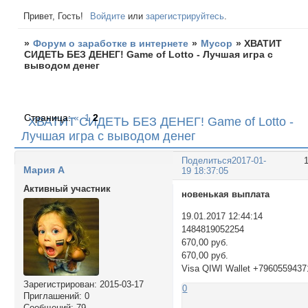
Привет, Гость!
Войдите
или
зарегистрируйтесь
.
»
Форум о заработке в интернете
»
Мусор
»
ХВАТИТ
СИДЕТЬ БЕЗ ДЕНЕГ! Game of Lotto - Лучшая игра с
выводом денег
Страница:
«
1
2
ХВАТИТ СИДЕТЬ БЕЗ ДЕНЕГ! Game of Lotto -
Лучшая игра с выводом денег
Поделиться
2017-01-
Мария А
19 18:37:05
Активный участник
новенькая выплата
19.01.2017 12:44:14
1484819052254
670,00 руб.
670,00 руб.
Visa QIWI Wallet +7960559437
Зарегистрирован
: 2015-03-17
0
Приглашений:
0
Сообщений:
79