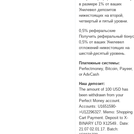
в размере 1% от ваших
Унилевел депозитов
нижестоящих на второй,
четвертый и пятый уровни.
0,5% реферальские
Получить реферальный бону
0,5% от ваших Унилевел
отложений нижестоящих на
шестой-десятый уровень.
Платежные системы:
Perfectmoney, Bitcoin, Payeer,
or AdvCash
Наш депозит:
The amount of 100 USD has
been withdrawn from your
Perfect Money account.
Accounts: U1651590-
>U12296327. Memo: Shopping
Cart Payment. Deposit to X-
BINARY LTD X12549.. Date:
21:07 02.01.17. Batch: