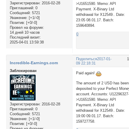
Зарегистрирован
: 2016-02-28
>U1651590. Memo: API
Приглашений:
0
Payment. X-Binary Ltd
Сообщений:
5721
withdrawal for X12549.. Date:
Уважение:
[+1/-0]
23:05 08.01.17. Batch:
Позитив:
[+0/-0]
159640894.
Провел на форуме:
14 дней 10 часов
0
Последний визит:
2025-04-01 13:59:38
Поделиться
2017-01-
Incredible-Earnings.com
09 22:18:31
Заблокирован
Paid again!
The amount of 2 USD has been
deposited to your Perfect Mone
account. Accounts: U12296327
>U1651590. Memo: API
Зарегистрирован
: 2016-02-28
Payment. X-Binary Ltd
Приглашений:
0
withdrawal for X12549.. Date:
Сообщений:
5721
19:00 09.01.17. Batch:
Уважение:
[+1/-0]
159727758.
Позитив:
[+0/-0]
Провел на форуме: