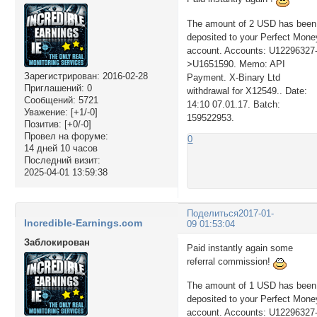
The amount of 2 USD has been
deposited to your Perfect Mone
account. Accounts: U12296327
>U1651590. Memo: API
Зарегистрирован
: 2016-02-28
Payment. X-Binary Ltd
Приглашений:
0
withdrawal for X12549.. Date:
Сообщений:
5721
14:10 07.01.17. Batch:
Уважение:
[+1/-0]
159522953.
Позитив:
[+0/-0]
Провел на форуме:
0
14 дней 10 часов
Последний визит:
2025-04-01 13:59:38
Поделиться
2017-01-
Incredible-Earnings.com
09 01:53:04
Заблокирован
Paid instantly again some
referral commission!
The amount of 1 USD has been
deposited to your Perfect Mone
account. Accounts: U12296327