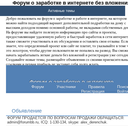
Форум о заработке в интернете без вложени
денег.
Активные темы
Добро пожаловать на форум о заработке и работе в интернете, на котором
можно найти подходящий вариант дополнительной подработки на дому с
высоким доходом помимо основной работы, не вкладывая собственных ден
На форуме вы найдете полезную информацию про сайты и проекты,
предоставляющие удаленную работу и быстрый заработок в сети интернет,
также сможете участвовать в их обсуждении и оставлять свои отзывы. Есл
знаете, что определенный проект или сайт не платит, то указывайте в теме 
это лохотрон, чтобы другие пользователи не попались на развод. Вы смож
начать зарабатывать легкие деньги без вложений и регистрации уже сегодн
Создавайте новые темы, размещайте объявления со своими пригласительн
ссылками и первая прибыль не заставит себя долго ждать.
Форум о заработке в интернете
Форум
Участники
Правила
Поис
Регистрация
Войт
Объявление
ФОРУМ ПРОДАЕТСЯ! ПО ВОПРОСАМ ПРОДАЖИ ОБРАЩАТЬСЯ:
admin@forumbb.ru, ICQ: 1-130-134, skype: alex_derenchuk.