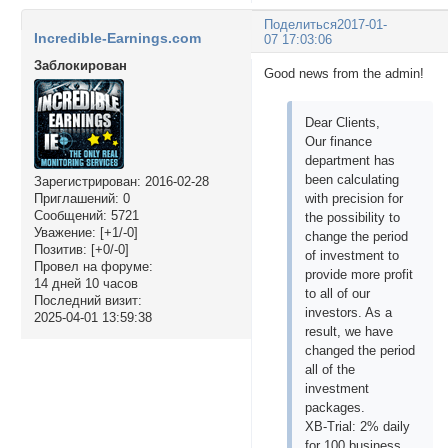
Поделиться
2017-01-
Incredible-Earnings.com
07 17:03:06
Заблокирован
Good news from the admin!
Dear Clients,
Our finance
department has
been calculating
Зарегистрирован
: 2016-02-28
Приглашений:
0
with precision for
Сообщений:
5721
the possibility to
Уважение:
[+1/-0]
change the period
Позитив:
[+0/-0]
of investment to
Провел на форуме:
provide more profit
14 дней 10 часов
to all of our
Последний визит:
investors. As a
2025-04-01 13:59:38
result, we have
changed the period
all of the
investment
packages.
XB-Trial: 2% daily
for 100 business