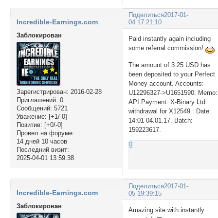
Поделиться
2017-01-
Incredible-Earnings.com
04 17:21:10
Заблокирован
Paid instantly again including
some referral commission!
The amount of 3.25 USD has
been deposited to your Perfect
Money account. Accounts:
Зарегистрирован
: 2016-02-28
U12296327->U1651590. Memo:
Приглашений:
0
API Payment. X-Binary Ltd
Сообщений:
5721
withdrawal for X12549.. Date:
Уважение:
[+1/-0]
14:01 04.01.17. Batch:
Позитив:
[+0/-0]
159223617.
Провел на форуме:
14 дней 10 часов
0
Последний визит:
2025-04-01 13:59:38
Поделиться
2017-01-
Incredible-Earnings.com
05 19:39:15
Заблокирован
Amazing site with instantly