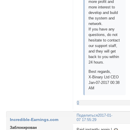
more profit and
more interest to
develop and build
the system and
network.
If you have any
questions, do not
hesitate to contact
our support staff,
and they will get
back to you within
24 hours.
Best regards,
X-Binary Ltd CEO
Jan-07-2017 00:38
AM
0
Поделиться
2017-01-
Incredible-Earnings.com
07 17:55:29
Заблокирован
Paid instantly again !