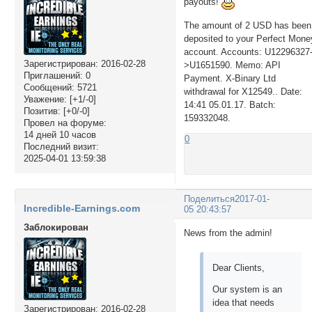
payouts!
The amount of 2 USD has been
deposited to your Perfect Mone
account. Accounts: U12296327
Зарегистрирован
: 2016-02-28
>U1651590. Memo: API
Приглашений:
0
Payment. X-Binary Ltd
Сообщений:
5721
withdrawal for X12549.. Date:
Уважение:
[+1/-0]
14:41 05.01.17. Batch:
Позитив:
[+0/-0]
159332048.
Провел на форуме:
14 дней 10 часов
0
Последний визит:
2025-04-01 13:59:38
Поделиться
2017-01-
Incredible-Earnings.com
05 20:43:57
Заблокирован
News from the admin!
Dear Clients,
Our system is an
idea that needs
Зарегистрирован
: 2016-02-28