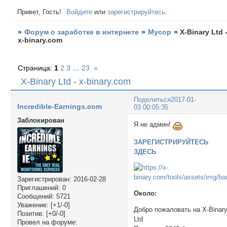
Привет, Гость!
Войдите
или
зарегистрируйтесь
.
»
Форум о заработке в интернете
»
Мусор
»
X-Binary Ltd 
x-binary.com
Страница:
1
2
3
…
23
»
X-Binary Ltd - x-binary.com
Поделиться
2017-01-
Incredible-Earnings.com
03 00:05:35
Заблокирован
Я не админ!
ЗАРЕГИСТРИРУЙТЕСЬ
ЗДЕСЬ
Зарегистрирован
: 2016-02-28
Приглашений:
0
Около:
Сообщений:
5721
Уважение:
[+1/-0]
Добро пожаловать на X-Binar
Позитив:
[+0/-0]
Ltd
Провел на форуме: