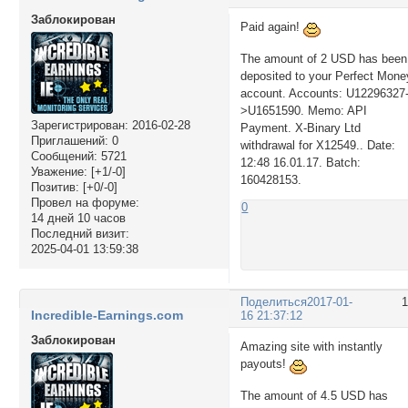
Заблокирован
Paid again!
The amount of 2 USD has been
deposited to your Perfect Mone
account. Accounts: U12296327
>U1651590. Memo: API
Зарегистрирован
: 2016-02-28
Payment. X-Binary Ltd
Приглашений:
0
withdrawal for X12549.. Date:
Сообщений:
5721
12:48 16.01.17. Batch:
Уважение:
[+1/-0]
160428153.
Позитив:
[+0/-0]
Провел на форуме:
0
14 дней 10 часов
Последний визит:
2025-04-01 13:59:38
Поделиться
2017-01-
Incredible-Earnings.com
16 21:37:12
Заблокирован
Amazing site with instantly
payouts!
The amount of 4.5 USD has