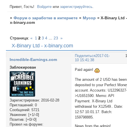
Привет, Гость!
Войдите
или
зарегистрируйтесь
.
»
Форум о заработке в интернете
»
Мусор
»
X-Binary Ltd 
x-binary.com
Страница:
«
1
2
3
4
…
23
»
X-Binary Ltd - x-binary.com
Поделиться
2017-01-
Incredible-Earnings.com
10 15:41:38
Заблокирован
Paid again!
The amount of 2 USD has been
deposited to your Perfect Mone
account. Accounts: U12296327
>U1651590. Memo: API
Зарегистрирован
: 2016-02-28
Payment. X-Binary Ltd
Приглашений:
0
withdrawal for X12549.. Date:
Сообщений:
5721
12:57 10.01.17. Batch:
Уважение:
[+1/-0]
159798885.
Позитив:
[+0/-0]
Провел на форуме:
News from the admin!