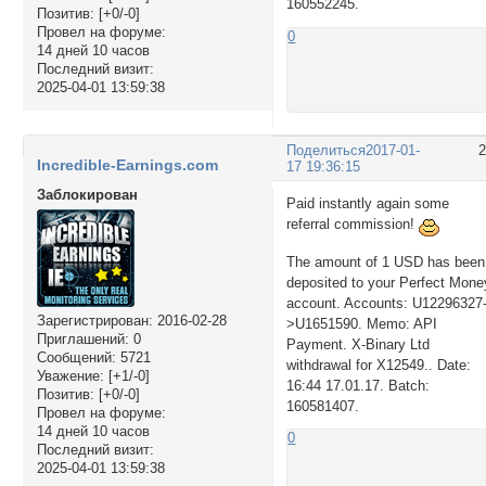
160552245.
Позитив:
[+0/-0]
Провел на форуме:
0
14 дней 10 часов
Последний визит:
2025-04-01 13:59:38
Поделиться
2017-01-
Incredible-Earnings.com
17 19:36:15
Заблокирован
Paid instantly again some
referral commission!
The amount of 1 USD has been
deposited to your Perfect Mone
account. Accounts: U12296327
Зарегистрирован
: 2016-02-28
>U1651590. Memo: API
Приглашений:
0
Payment. X-Binary Ltd
Сообщений:
5721
withdrawal for X12549.. Date:
Уважение:
[+1/-0]
16:44 17.01.17. Batch:
Позитив:
[+0/-0]
160581407.
Провел на форуме:
14 дней 10 часов
0
Последний визит:
2025-04-01 13:59:38