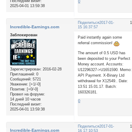
Последний визит:
0
2025-04-01 13:59:38
Поделиться
2017-01-
Incredible-Earnings.com
15 16:37:57
Заблокирован
Paid instantly again some
referral commission!
The amount of 0.5 USD has
been deposited to your Perfect
Money account. Accounts:
Зарегистрирован
: 2016-02-28
U12296327->U1651590. Memo:
Приглашений:
0
API Payment. X-Binary Ltd
Сообщений:
5721
withdrawal for X12549.. Date:
Уважение:
[+1/-0]
13:51 15.01.17. Batch:
Позитив:
[+0/-0]
160326181.
Провел на форуме:
14 дней 10 часов
0
Последний визит:
2025-04-01 13:59:38
Поделиться
2017-01-
Incredible-Earnings.com
16 17:10:53