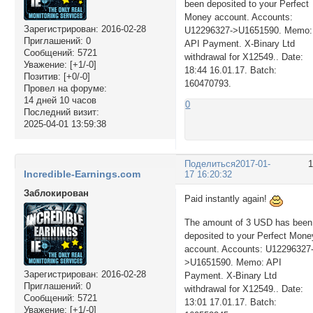
been deposited to your Perfect
Money account. Accounts:
Зарегистрирован
: 2016-02-28
U12296327->U1651590. Memo:
Приглашений:
0
API Payment. X-Binary Ltd
Сообщений:
5721
withdrawal for X12549.. Date:
Уважение:
[+1/-0]
18:44 16.01.17. Batch:
Позитив:
[+0/-0]
160470793.
Провел на форуме:
14 дней 10 часов
0
Последний визит:
2025-04-01 13:59:38
Поделиться
2017-01-
Incredible-Earnings.com
17 16:20:32
Заблокирован
Paid instantly again!
The amount of 3 USD has been
deposited to your Perfect Mone
account. Accounts: U12296327
>U1651590. Memo: API
Зарегистрирован
: 2016-02-28
Payment. X-Binary Ltd
Приглашений:
0
withdrawal for X12549.. Date:
Сообщений:
5721
13:01 17.01.17. Batch:
Уважение:
[+1/-0]