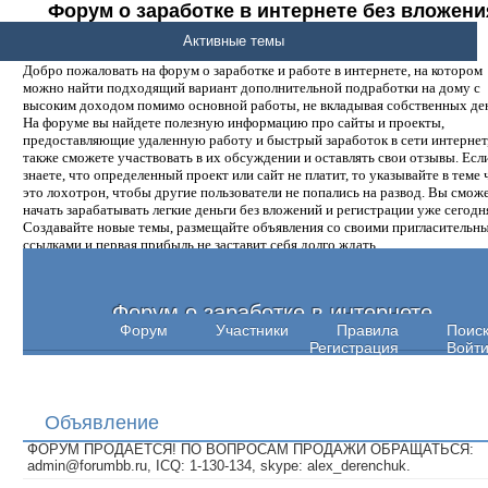
Форум о заработке в интернете без вложени
денег.
Активные темы
Добро пожаловать на форум о заработке и работе в интернете, на котором
можно найти подходящий вариант дополнительной подработки на дому с
высоким доходом помимо основной работы, не вкладывая собственных ден
На форуме вы найдете полезную информацию про сайты и проекты,
предоставляющие удаленную работу и быстрый заработок в сети интернет,
также сможете участвовать в их обсуждении и оставлять свои отзывы. Есл
знаете, что определенный проект или сайт не платит, то указывайте в теме 
это лохотрон, чтобы другие пользователи не попались на развод. Вы смож
начать зарабатывать легкие деньги без вложений и регистрации уже сегодн
Создавайте новые темы, размещайте объявления со своими пригласительн
ссылками и первая прибыль не заставит себя долго ждать.
Форум о заработке в интернете
Форум
Участники
Правила
Поис
Регистрация
Войт
Объявление
ФОРУМ ПРОДАЕТСЯ! ПО ВОПРОСАМ ПРОДАЖИ ОБРАЩАТЬСЯ:
admin@forumbb.ru, ICQ: 1-130-134, skype: alex_derenchuk.