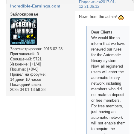
Поделиться
2017-01-
Incredible-Earnings.com
12 21:06:12
Заблокирован
News from the admin!
Dear Clients,
We would like to
inform that we have
Зарегистрирован
: 2016-02-28
renewed our rules
Приглашений:
0
for the Automatic
Сообщений:
5721
Binary system.
Уважение:
[+1/-0]
Now, all registered
Позитив:
[+0/-0]
users will enter the
Провел на форуме:
automatic binary
14 дней 10 часов
network including
Последний визит:
members who did
2025-04-01 13:59:38
not make a deposit
or free members.
For free members,
just having an
automatic network
will not enable them
to acquire the