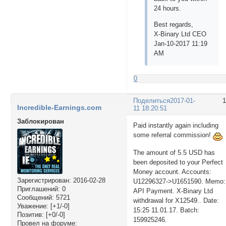
24 hours.
Best regards,
X-Binary Ltd CEO
Jan-10-2017 11:19
AM
0
Поделиться
2017-01-
Incredible-Earnings.com
11 18:20:51
Заблокирован
Paid instantly again including
some referral commission!
The amount of 5.5 USD has
been deposited to your Perfect
Money account. Accounts:
Зарегистрирован
: 2016-02-28
U12296327->U1651590. Memo:
Приглашений:
0
API Payment. X-Binary Ltd
Сообщений:
5721
withdrawal for X12549.. Date:
Уважение:
[+1/-0]
15:25 11.01.17. Batch:
Позитив:
[+0/-0]
159925246.
Провел на форуме: