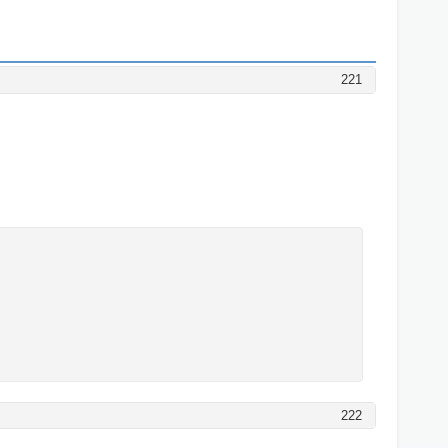
221
222