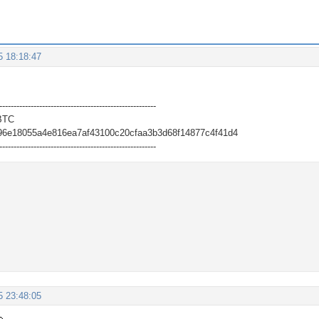
5 18:18:47
-------------------------------------------------------
BTC
96e18055a4e816ea7af43100c20cfaa3b3d68f14877c4f41d4
-------------------------------------------------------
5 23:48:05