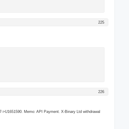
225
226
27->U1651590. Memo: API Payment. X-Binary Ltd withdrawal