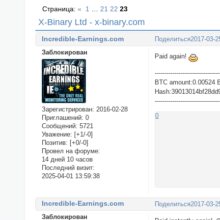
Страница:
«
1
…
21
22
23
X-Binary Ltd - x-binary.com
Incredible-Earnings.com
Поделиться
2017-03-2
Заблокирован
Paid again!
---------------------------------
BTC amount:0.00524 
Hash:39013014bf28dd
---------------------------------
Зарегистрирован
: 2016-02-28
0
Приглашений:
0
Сообщений:
5721
Уважение:
[+1/-0]
Позитив:
[+0/-0]
Провел на форуме:
14 дней 10 часов
Последний визит:
2025-04-01 13:59:38
Incredible-Earnings.com
Поделиться
2017-03-2
Заблокирован