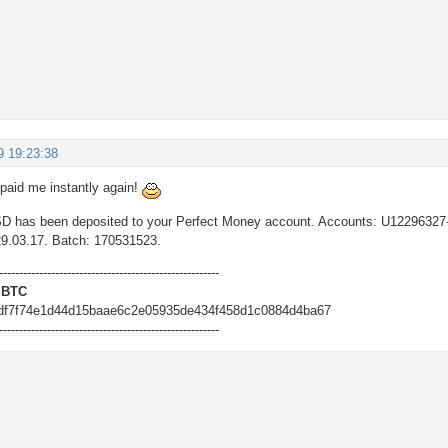
9 19:23:38
paid me instantly again!
 has been deposited to your Perfect Money account. Accounts: U12296327
29.03.17. Batch: 170531523.
-------------------------------------------------------
 BTC
edf7f74e1d44d15baae6c2e05935de434f458d1c0884d4ba67
-------------------------------------------------------