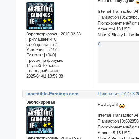
Paid instantly again!
Internal Transaction A
Transaction ID:2fd0b
From:xbpayment@gma
Amount:4.18 USD
Зарегистрирован
: 2016-02-28
Note:X-Binary Ltd with
Приглашений:
0
0
Сообщений:
5721
Уважение:
[+1/-0]
Позитив:
[+0/-0]
Провел на форуме:
14 дней 10 часов
Последний визит:
2025-04-01 13:59:38
Incredible-Earnings.com
Поделиться
2017-03-2
Заблокирован
Paid again!
Internal Transaction A
Transaction ID:60285
From:xbpayment@gma
Amount:5.15 USD
Зарегистрирован
: 2016-02-28
Note:X-Binary Ltd with