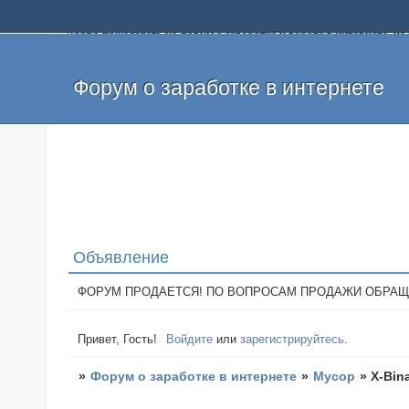
Добро пожаловать на форум о заработке и работе в интернете, 
собственных денег. На форуме вы найдете полезную информацию 
и оставлять свои отзывы. Если вы знаете, что определенный проек
легкие деньги без вложений и регистрации уже сегодня. Создавай
Форум о заработке в интернете
Объявление
ФОРУМ ПРОДАЕТСЯ! ПО ВОПРОСАМ ПРОДАЖИ ОБРАЩАТЬСЯ: 
Привет, Гость!
Войдите
или
зарегистрируйтесь
.
»
Форум о заработке в интернете
»
Мусор
»
X-Bina