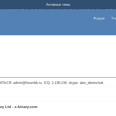
Форум о заработке в интернете без вложения денег.
Активные темы
на котором можно найти подходящий вариант дополнительной подработки на д
про сайты и проекты, предоставляющие удаленную работу и быстрый заработок
т или сайт не платит, то указывайте в теме что это лохотрон, чтобы другие по
Форум
Уч
те новые темы, размещайте объявления со своими пригласительными ссылками и
admin@forumbb.ru, ICQ: 1-130-134, skype: alex_derenchuk.
ry Ltd - x-binary.com