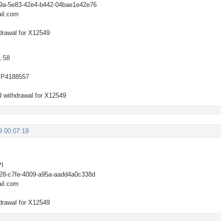
e9a-5e83-42e4-b442-04bae1e42e76
il.com
drawal for X12549
1:58
 P4188557
 withdrawal for X12549
9 00:07:19
PI
828-c7fe-4009-a95a-aadd4a0c338d
il.com
drawal for X12549