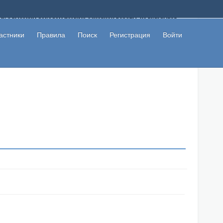
ому с высоким доходом помимо основной работы, не вкладывая
 в сети интернет, а также сможете участвовать в их обсуждении
льзователи не попались на развод. Вы сможете начать зарабатывать
астники
Правила
Поиск
Регистрация
Войти
 первая прибыль не заставит себя долго ждать.