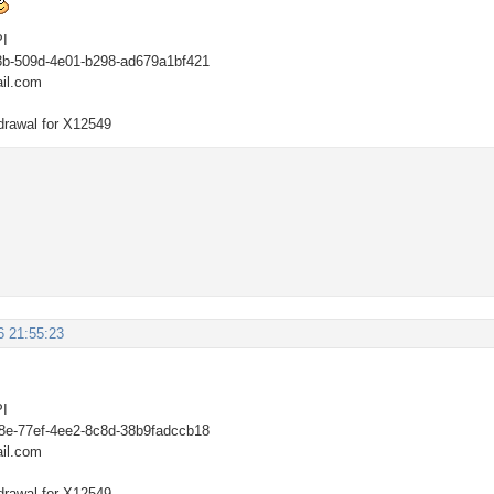
PI
d3b-509d-4e01-b298-ad679a1bf421
il.com
drawal for X12549
6 21:55:23
PI
08e-77ef-4ee2-8c8d-38b9fadccb18
il.com
drawal for X12549