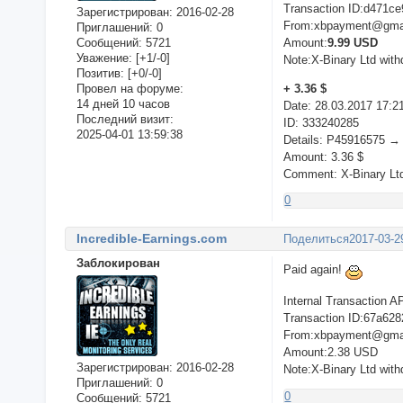
Transaction ID:d471c
Зарегистрирован
: 2016-02-28
From:xbpayment@gma
Приглашений:
0
Сообщений:
5721
Amount:
9.99 USD
Уважение:
[+1/-0]
Note:X-Binary Ltd with
Позитив:
[+0/-0]
+ 3.36 $
Провел на форуме:
14 дней 10 часов
Date: 28.03.2017 17:2
Последний визит:
ID: 333240285
2025-04-01 13:59:38
Details: P45916575 →
Amount: 3.36 $
Comment: X-Binary Ltd
0
Incredible-Earnings.com
Поделиться
2017-03-2
Заблокирован
Paid again!
Internal Transaction A
Transaction ID:67a62
From:xbpayment@gma
Amount:2.38 USD
Зарегистрирован
: 2016-02-28
Note:X-Binary Ltd with
Приглашений:
0
0
Сообщений:
5721