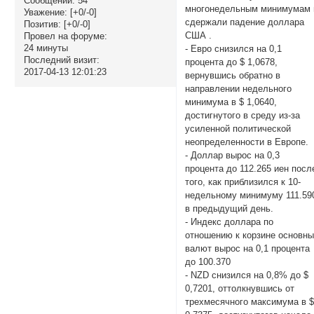
Сообщений:
54
многонедельным минимумам 
Уважение:
[+0/-0]
сдержали падение доллара
Позитив:
[+0/-0]
США .
Провел на форуме:
24 минуты
- Евро снизился на 0,1
Последний визит:
процента до $ 1,0678,
2017-04-13 12:01:23
вернувшись обратно в
направлении недельного
минимума в $ 1,0640,
достигнутого в среду из-за
усиленной политической
неопределенности в Европе.
- Доллар вырос на 0,3
процента до 112.265 иен посл
того, как приблизился к 10-
недельному минимуму 111.59
в предыдущий день.
- Индекс доллара по
отношению к корзине основн
валют вырос на 0,1 процента
до 100.370
- NZD снизился на 0,8% до $
0,7201, оттолкнувшись от
трехмесячного максимума в 