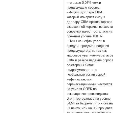
что выше 0,05% чем в
предыдущую сессию.
- Индекс доллара США,
который измеряет силу к
доллару США против торгово
взвешенной корзины из шести
основных валют, осталася на
прежнем уровне 100.39.
- Цены на нефть упали в
среду и продлили падения
предыдущего дня, так как
массовое увеличение запасо
США и резкое падение спрос
со стороны Китая
подразумевает, что
глобальные рынки сырой
нефти остаются
перенасыщенными, несмотря
на усилия ОПЕК по
сокращению производства.
Brent торговалась на уровне
54,54 за баррель, что ниже на
51 центо, или на 0,9 процента
от их предыдущего закрытия.