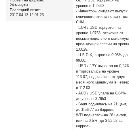
GBP / USD торгуется на
Провел на форуме:
24 минуты
уровне в 1.2530.
Последний визит:
- Инвесторы ожидают выпуск
2017-04-13 12:01:23
ключевого отчета по занятост
США.
- EUR / USD торгуется на
уровне 1.0758, отскочив от
восьми-недельного максимум
предыдущей сессии на уровн
1.0829.
- U.S.DIX, вырос на 0,05% до
99,88.
- USD / JPY выросла на 0,24
и торговались на уровне
113.07, поднявшись от двух-
месячного минимума в четвер
в 112.03.
- AUD / USD упала на 0,04%
до уровня 0.7653.
- Brent поднялась на 21 цент,
до $ 56,77 за баррель.
WTI поднялась на 28 центов,
или на 0,5%, до $ 53,82 за
баррель.