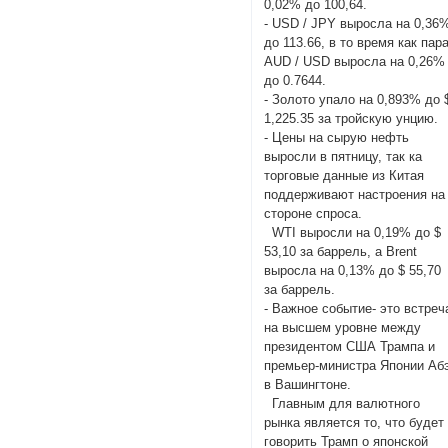
0,02% до 100,64.
- USD / JPY выросла на 0,36
до 113.66, в то время как пар
AUD / USD выросла на 0,26%
до 0.7644.
- Золото упало на 0,893% до 
1,225.35 за тройскую унцию.
- Цены на сырую нефть
выросли в пятницу, так ка
торговые данные из Китая
поддерживают настроения на
стороне спроса.
WTI выросли на 0,19% до $
53,10 за баррель, а Brent
выросла на 0,13% до $ 55,70
за баррель.
- Важное событие- это встреч
на высшем уровне между
президентом США Трампа и
премьер-министра Японии Аб
в Вашингтоне.
Главным для валютного
рынка является то, что будет
говорить Трамп о японской