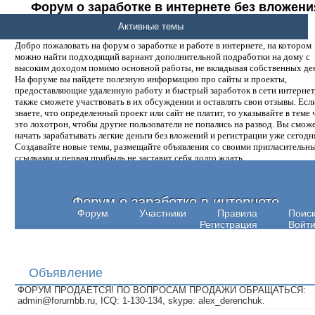
Форум о заработке в интернете без вложени
денег.
Активные темы
Добро пожаловать на форум о заработке и работе в интернете, на котором
можно найти подходящий вариант дополнительной подработки на дому с
высоким доходом помимо основной работы, не вкладывая собственных ден
На форуме вы найдете полезную информацию про сайты и проекты,
предоставляющие удаленную работу и быстрый заработок в сети интернет,
также сможете участвовать в их обсуждении и оставлять свои отзывы. Есл
знаете, что определенный проект или сайт не платит, то указывайте в теме 
это лохотрон, чтобы другие пользователи не попались на развод. Вы смож
начать зарабатывать легкие деньги без вложений и регистрации уже сегодн
Создавайте новые темы, размещайте объявления со своими пригласительн
ссылками и первая прибыль не заставит себя долго ждать.
Форум о заработке в интернете
Форум
Участники
Правила
Поис
Регистрация
Войт
Объявление
ФОРУМ ПРОДАЕТСЯ! ПО ВОПРОСАМ ПРОДАЖИ ОБРАЩАТЬСЯ:
admin@forumbb.ru, ICQ: 1-130-134, skype: alex_derenchuk.