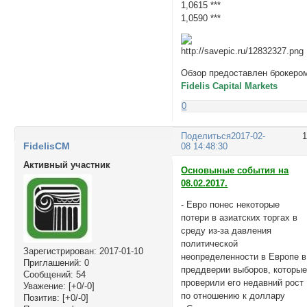
1,0615 ***
1,0590 ***
Обзор предоставлен брокеро
Fidelis Capital Markets
0
Поделиться
2017-02-
FidelisCM
08 14:48:30
Активный участник
Основыные события на
08.02.2017.
- Евро понес некоторые
потери в азиатских торгах в
среду из-за давления
политической
Зарегистрирован
: 2017-01-10
неопределенности в Европе в
Приглашений:
0
преддверии выборов, которы
Сообщений:
54
проверили его недавний рост
Уважение:
[+0/-0]
по отношению к доллару
Позитив:
[+0/-0]