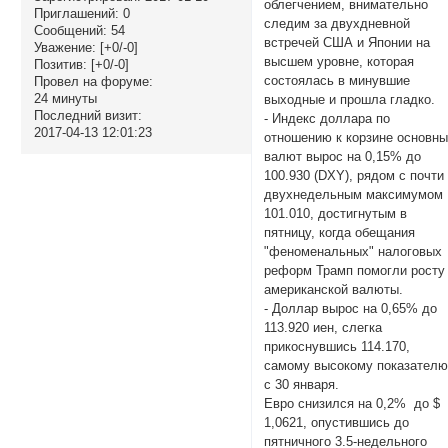
облегчением, внимательно
Приглашений:
0
следим за двухдневной
Сообщений:
54
встречей США и Японии на
Уважение:
[+0/-0]
высшем уровне, которая
Позитив:
[+0/-0]
состоялась в минувшие
Провел на форуме:
24 минуты
выходные и прошла гладко.
Последний визит:
- Индекс доллара по
2017-04-13 12:01:23
отношению к корзине основн
валют вырос на 0,15% до
100.930 (DXY), рядом с почти
двухнедельным максимумом
101.010, достигнутым в
пятницу, когда обещания
"феноменальных" налоговых
реформ Трамп помогли росту
американской валюты.
- Доллар вырос на 0,65% до
113.920 иен, слегка
прикоснувшись 114.170,
самому высокому показател
с 30 января.
Евро снизился на 0,2% до $
1,0621, опустившись до
пятничного 3.5-недельного