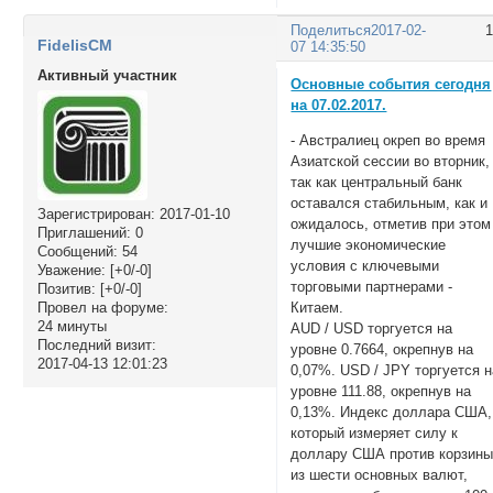
Поделиться
2017-02-
FidelisCM
07 14:35:50
Активный участник
Основные события сегодня
на 07.02.2017.
- Австралиец окреп во время
Азиатской сессии во вторник,
так как центральный банк
оставался стабильным, как и
Зарегистрирован
: 2017-01-10
ожидалось, отметив при этом
Приглашений:
0
лучшие экономические
Сообщений:
54
условия с ключевыми
Уважение:
[+0/-0]
торговыми партнерами -
Позитив:
[+0/-0]
Китаем.
Провел на форуме:
24 минуты
AUD / USD торгуется на
Последний визит:
уровне 0.7664, окрепнув на
2017-04-13 12:01:23
0,07%. USD / JPY торгуется н
уровне 111.88, окрепнув на
0,13%. Индекс доллара США,
который измеряет силу к
доллару США против корзин
из шести основных валют,