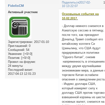
Поделиться
2017-02-
FidelisCM
10 13:22:07
Активный участник
Основыные события на
10.02.2017.
- Доллар немного снизился в
Азиатскую сессию в пятницу,
после того, как президент
Дональд Трамп сообщил его
Зарегистрирован
: 2017-01-10
китайскому коллеге Си
Приглашений:
0
Цзиньпину, что США будут
Сообщений:
54
придерживаться политики
Уважение:
[+0/-0]
"Одного Китая", снизив
Позитив:
[+0/-0]
напряженность в отношениях
Провел на форуме:
24 минуты
между двумя крупнейшими
Последний визит:
экономиками мира, а данные 
2017-04-13 12:01:23
торговле Китая ослабили
опасения о замедлении роста
- Индекс доллара США,
который измеряет силу к
доллару США против торгово
взвешенной корзины из шести
основных валют, снизился на