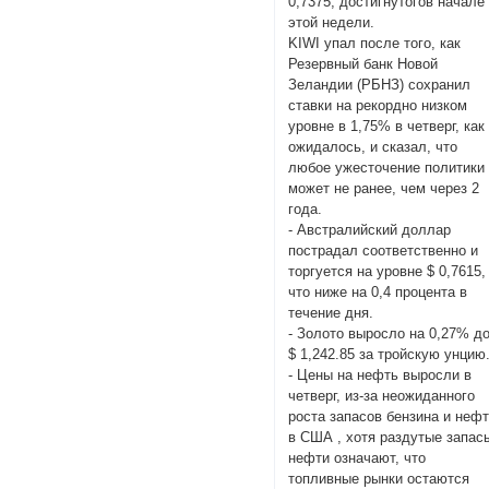
0,7375, достигнутогов начале
этой недели.
KIWI упал после того, как
Резервный банк Новой
Зеландии (РБНЗ) сохранил
ставки на рекордно низком
уровне в 1,75% в четверг, как
ожидалось, и сказал, что
любое ужесточение политики
может не ранее, чем через 2
года.
- Австралийский доллар
пострадал соответственно и
торгуется на уровне $ 0,7615,
что ниже на 0,4 процента в
течение дня.
- Золото выросло на 0,27% д
$ 1,242.85 за тройскую унцию
- Цены на нефть выросли в
четверг, из-за неожиданного
роста запасов бензина и неф
в США , хотя раздутые запас
нефти означают, что
топливные рынки остаются