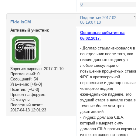
0
Поделиться
2017-02-
FidelisCM
06 19:07:18
Активный участник
Основные события на
06.02.2017.
- Доллар стабилизировался в
понедельник после того, как
низкие данные отодвинул
любые спекуляции о
Зарегистрирован
: 2017-01-10
повышение процентных ставо
Приглашений:
0
ФРС в краткосрочной
Сообщений:
54
перспективе и доллар показа
Уважение:
[+0/-0]
четвертое подряд
Позитив:
[+0/-0]
еженедельное падение, его
Провел на форуме:
24 минуты
худший старт в начале года в
Последний визит:
течение более чем трех
2017-04-13 12:01:23
десятилетий.
- Индекс доллара США,
который измеряет силу
доллара США против корзин
из шести основных валют,