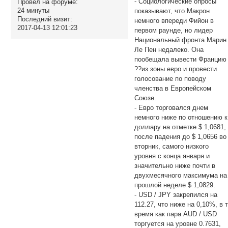
- Социологические опросы
Провел на форуме:
24 минуты
показывают, что Макрон
Последний визит:
немного впереди Фийон в
2017-04-13 12:01:23
первом раунде, но лидер
Национальный фронта Марин
Ле Пен недалеко. Она
пообещала вывести Францию
??из зоны евро и провести
голосование по поводу
членства в Европейском
Союзе.
- Евро торговался днем
немного ниже по отношению к
доллару на отметке $ 1,0681,
после падения до $ 1,0656 во
вторник, самого низкого
уровня с конца января и
значительно ниже почти в
двухмесячного максимума на
прошлой неделе $ 1,0829.
- USD / JPY закрепился на
112.27, что ниже на 0,10%, в 
время как пара AUD / USD
торгуется на уровне 0.7631,