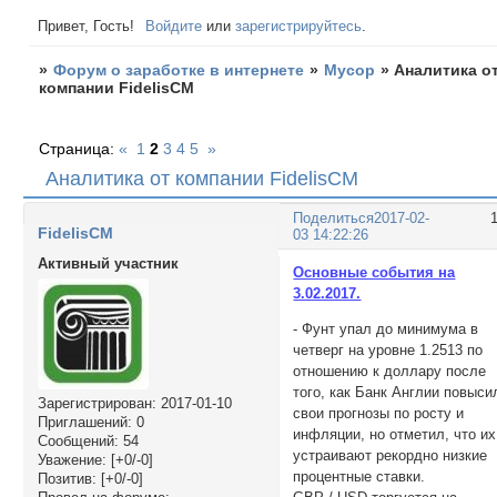
Привет, Гость!
Войдите
или
зарегистрируйтесь
.
»
Форум о заработке в интернете
»
Мусор
»
Аналитика о
компании FidelisCM
Страница:
«
1
2
3
4
5
»
Аналитика от компании FidelisCM
Поделиться
2017-02-
FidelisCM
03 14:22:26
Активный участник
Основные события на
3.02.2017.
- Фунт упал до минимума в
четверг на уровне 1.2513 по
отношению к доллару после
того, как Банк Англии повыси
Зарегистрирован
: 2017-01-10
свои прогнозы по росту и
Приглашений:
0
инфляции, но отметил, что их
Сообщений:
54
устраивают рекордно низкие
Уважение:
[+0/-0]
процентные ставки.
Позитив:
[+0/-0]