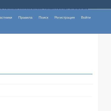
ому с высоким доходом помимо основной работы, не вкладывая
 в сети интернет, а также сможете участвовать в их обсуждении
льзователи не попались на развод. Вы сможете начать зарабатывать
астники
Правила
Поиск
Регистрация
Войти
 первая прибыль не заставит себя долго ждать.