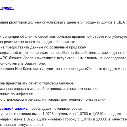
недели:
ация риэлторов должна опубликовать данные о продажах домов в США 
 Зеландии объявит о своей контрольной процентной ставке и опубликуе
а решение по денежно-кредитной политике.
на предоставить данные по розничным продажам.
едельный отчет по заявкам на пособие по безработице, а также данные
ФРС Джанет Йеллен выступит с вступительным словом на Исследовател
ой системы в Вашингтоне.
полиса Нил Кашкари выступит на конференции «Сильные фонды» и през
на представить отчет о торговом балансе.
данные опроса о деловой активности в частном секторе.
анные по инфляции.
 с докладом о заказах на товары длительного пользования.
невныой анализ:
преобладает потенциал роста.
:
длинные позиции выше 1,0725 с целями на 1,0780 и 1,0810 в продолжен
енарий:
ниже 1,0725 ищите нижнюю сторону с 1,0705 и 1,0680 в качестве
оказывает импульс вверх.