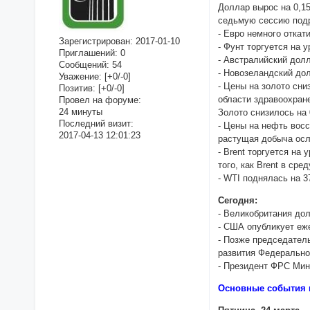
Доллар вырос на 0,15
седьмую сессию под
- Евро немного откат
Зарегистрирован
: 2017-01-10
- Фунт торгуется на 
Приглашений:
0
- Австралийский долл
Сообщений:
54
- Новозеландский до
Уважение:
[+0/-0]
- Цены на золото сн
Позитив:
[+0/-0]
области здравоохране
Провел на форуме:
24 минуты
Золото снизилось на 
Последний визит:
- Цены на нефть восс
2017-04-13 12:01:23
растущая добыча осл
- Brent торгуется на
того, как Brent в ср
- WTI поднялась на 3
Сегодня:
- Великобритания до
- США опубликует еж
- Позже председател
развития Федерально
- Президент ФРС Мин
Основные события 