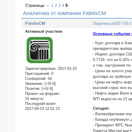
Страница:
«
1
2
3
4
5
Аналитика от компании FidelisCM
FidelisCM
Поделиться
2017-03-2
Активный участник
Основные события н
- Курс доллара в Аз
президентских выбор
- Индекс доллара США
0,7719, что на 0,16%
о том, настроения п
Зарегистрирован
: 2017-01-10
- Цены на золото упа
Приглашений:
0
доллара за тройскую
Сообщений:
54
- Цены на нефть выр
Уважение:
[+0/-0]
высокий спрос все е
Позитив:
[+0/-0]
- Нефть марки Brent 
Провел на форуме:
24 минуты
WTI выросла на 13 це
Последний визит:
Сегодня:
2017-04-13 12:01:23
- Великобритания опу
- Канада опубликует
- Президент ФРС Нью
Лоретта Местер выст