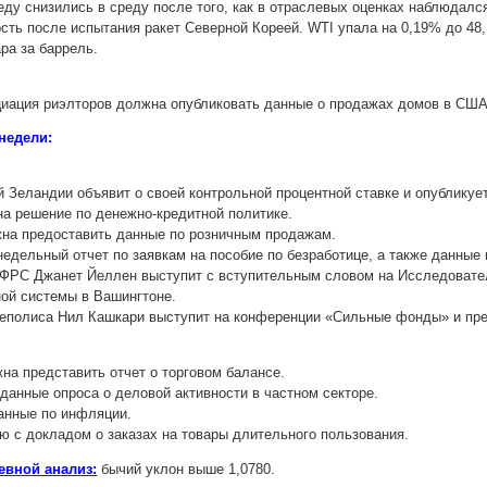
еду снизились в среду после того, как в отраслевых оценках наблюдалс
ть после испытания ракет Северной Кореей. WTI упала на 0,19% до 48,1
ара за баррель.
циация риэлторов должна опубликовать данные о продажах домов в США
недели:
 Зеландии объявит о своей контрольной процентной ставке и опубликуе
а решение по денежно-кредитной политике.
на предоставить данные по розничным продажам.
едельный отчет по заявкам на пособие по безработице, а также данные
ФРС Джанет Йеллен выступит с вступительным словом на Исследовател
ой системы в Вашингтоне.
полиса Нил Кашкари выступит на конференции «Сильные фонды» и през
на представить отчет о торговом балансе.
данные опроса о деловой активности в частном секторе.
анные по инфляции.
 с докладом о заказах на товары длительного пользования.
евной анализ:
бычий уклон выше 1,0780.