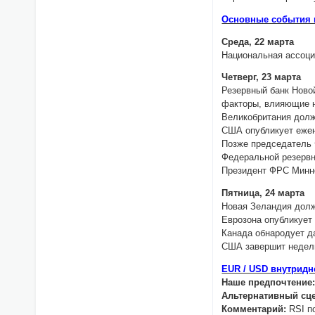
Основные события 
Среда, 22 марта
Национальная ассоци
Четверг, 23 марта
Резервный банк Новой
факторы, влияющие н
Великобритания долж
США опубликует ежен
Позже председатель 
Федеральной резервн
Президент ФРС Минне
Пятница, 24 марта
Новая Зеландия долж
Еврозона опубликует 
Канада обнародует д
США завершит неделю
EUR / USD внутрид
Наше предпочтение
Альтернативный сц
Комментарий:
RSI п