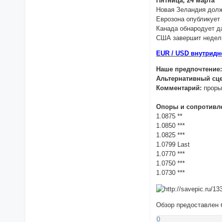
Пятница, 24 марта
Новая Зеландия долж
Еврозона опубликует 
Канада обнародует д
США завершит неделю
EUR / USD внутридн
Наше предпочтение
Альтернативный сц
Комментарий:
прорыв
Опоры и сопротивл
1.0875 **
1.0850 ***
1.0825 ***
1.0799 Last
1.0770 ***
1.0750 ***
1.0730 ***
Обзор предоставлен
0