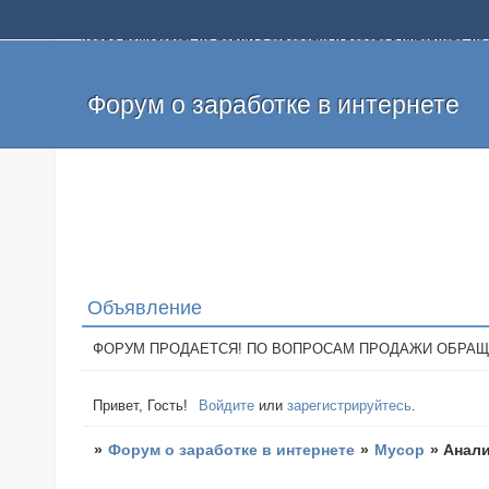
Добро пожаловать на форум о заработке и работе в интернете, 
собственных денег. На форуме вы найдете полезную информацию 
и оставлять свои отзывы. Если вы знаете, что определенный проек
легкие деньги без вложений и регистрации уже сегодня. Создавай
Форум о заработке в интернете
Объявление
ФОРУМ ПРОДАЕТСЯ! ПО ВОПРОСАМ ПРОДАЖИ ОБРАЩАТЬСЯ: 
Привет, Гость!
Войдите
или
зарегистрируйтесь
.
»
Форум о заработке в интернете
»
Мусор
»
Анали