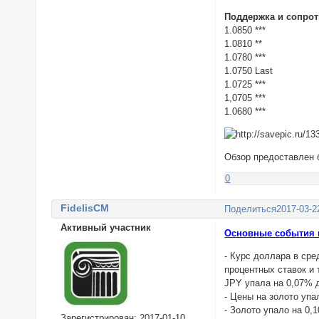
Поддержка и сопрот
1.0850 ***
1.0810 **
1.0780 ***
1.0750 Last
1.0725 ***
1,0705 ***
1.0680 ***
Обзор предоставлен
0
FidelisCM
Поделиться
2017-03-2
Активный участник
Основные события н
- Курс доллара в сре
процентных ставок и
JPY упала на 0,07% д
- Цены на золото упа
- Золото упало на 0,
Зарегистрирован
: 2017-01-10