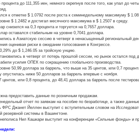
 процента до 111,355 иен, немного окрепнув после того, как упал до че
ряд.
ился к отметке $ 1.0792 после роста к семинедельному максимуму $ 1.08
уровне $ 1.2482 и достигал месячного максимума в $ 1.2507 в среду.
ар снизился на 0,3 процента и торгуется на 0,7657 доллара.
ллар оставался стабильным на уровне 0,7041 доллара.
изились в Азиатскую сессию в четверг в ненасыщенный региональный де
ния оценивая риски в ожидании голосования в Конгрессе.
0,29% до $ 1,246.05 за тройскую унцию.
тановились в четверг от потерь прошлой сессии, но рынок остался под
абили усилия ОПЕК по сокращению глобального производства.
 уровне 50,99 доллара за баррель, что выше на 35 центов, или 0,7 проце
еду опустилась ниже 50 долларов за баррель впервые с ноября.
7 центов, или 0,8 процента, до 48,41 доллара за баррель после тестиро
лжна предоставить данные по розничным продажам.
енедельный отчет по заявкам на пособие по безработице, а также данны
ь ФРС Джанет Йеллен выступит с вступительным словом на Исследоват
й резервной системы в Вашингтоне.
неполиса Нил Кашкари выступит на конференции «Сильные фонды» и пр
недели: