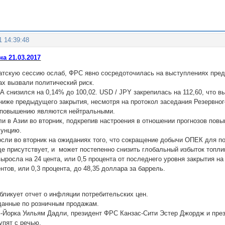
1 14:39:48
а 21.03.2017
иатскую сессию ослаб, ФРС явно сосредоточилась на выступлениях пред
ах вызвали политический риск.
 снизился на 0,14% до 100,02. USD / JPY закрепилась на 112,60, что вы
 ниже предыдущего закрытия, несмотря на протокол заседания Резервно
о повышению являются нейтральными.
ли в Азии во вторник, подкрепив настроения в отношении прогнозов пов
 унцию.
осли во вторник на ожиданиях того, что сокращение добычи ОПЕК для по
ще присутствует, и может постепенно снизить глобальный избыток топли
выросла на 24 цента, или 0,5 процента от последнего уровня закрытия на
нтов, или 0,3 процента, до 48,35 доллара за баррель.
бликует отчет о инфляции потребительских цен.
 данные по розничным продажам.
-Йорка Уильям Дадли, президент ФРС Канзас-Сити Эстер Джордж и пре
упят с речью.