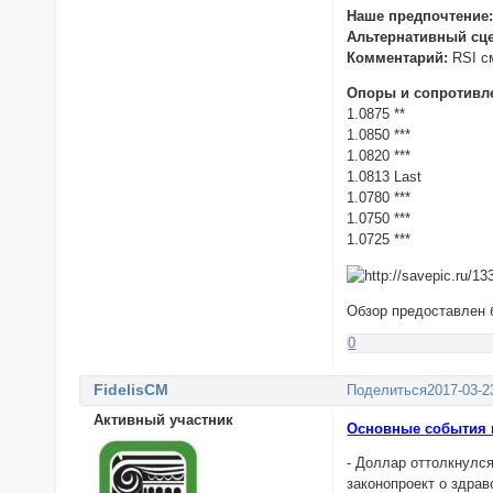
Наше предпочтение
Альтернативный сц
Комментарий:
RSI с
Опоры и сопротивл
1.0875 **
1.0850 ***
1.0820 ***
1.0813 Last
1.0780 ***
1.0750 ***
1.0725 ***
Обзор предоставлен
0
FidelisCM
Поделиться
2017-03-2
Активный участник
Основные события н
- Доллар оттолкнулс
законопроект о здрав