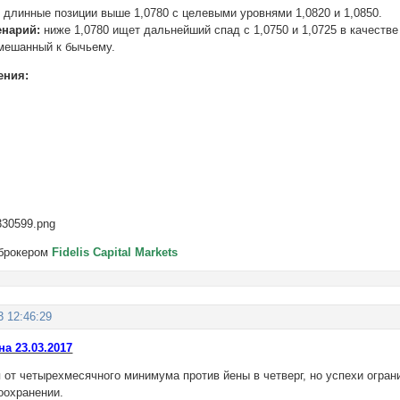
:
длинные позиции выше 1,0780 с целевыми уровнями 1,0820 и 1,0850.
енарий:
ниже 1,0780 ищет дальнейший спад с 1,0750 и 1,0725 в качестве
мешанный к бычьему.
ения:
 брокером
Fidelis Capital Markets
3 12:46:29
а 23.03.2017
я от четырехмесячного минимума против йены в четверг, но успехи огр
оохранении.