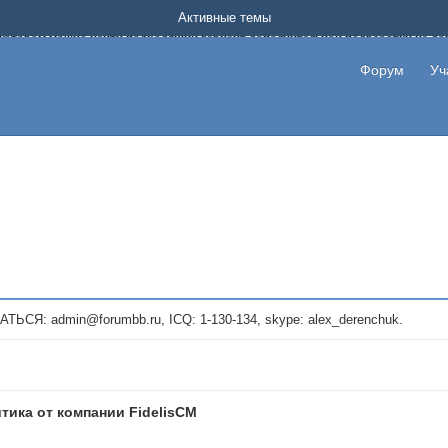
Форум о заработке в интернете без вложения денег.
Активные темы
на котором можно найти подходящий вариант дополнительной подработки на д
про сайты и проекты, предоставляющие удаленную работу и быстрый заработок
т или сайт не платит, то указывайте в теме что это лохотрон, чтобы другие по
Форум
Уч
те новые темы, размещайте объявления со своими пригласительными ссылками и
admin@forumbb.ru, ICQ: 1-130-134, skype: alex_derenchuk.
тика от компании FidelisCM