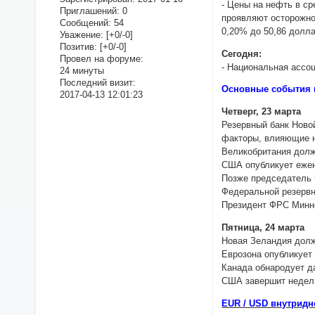
- Цены на нефть в ср
Приглашений:
0
проявляют осторожнос
Сообщений:
54
0,20% до 50,86 долл
Уважение:
[+0/-0]
Позитив:
[+0/-0]
Сегодня:
Провел на форуме:
- Национальная ассо
24 минуты
Последний визит:
Основные события 
2017-04-13 12:01:23
Четверг, 23 марта
Резервный банк Новой
факторы, влияющие н
Великобритания долж
США опубликует ежен
Позже председатель 
Федеральной резервн
Президент ФРС Минне
Пятница, 24 марта
Новая Зеландия долж
Еврозона опубликует 
Канада обнародует д
США завершит неделю
EUR / USD внутридн