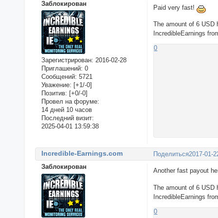
Заблокирован
Paid very fast!
The amount of 6 USD 
IncredibleEarnings fr
0
Зарегистрирован
: 2016-02-28
Приглашений:
0
Сообщений:
5721
Уважение:
[+1/-0]
Позитив:
[+0/-0]
Провел на форуме:
14 дней 10 часов
Последний визит:
2025-04-01 13:59:38
Incredible-Earnings.com
Поделиться
2017-01-2
Заблокирован
Another fast payout h
The amount of 6 USD 
IncredibleEarnings fr
0