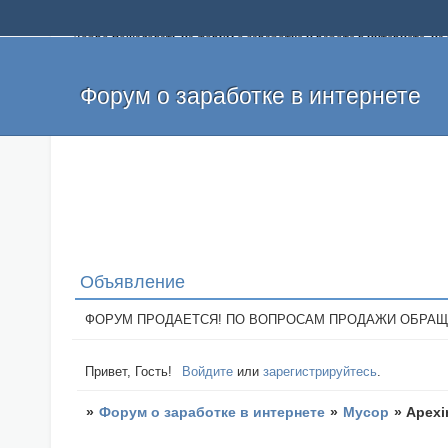
Добро пожаловать на форум о заработке и работе в интернете, 
собственных денег. На форуме вы найдете полезную информацию 
и оставлять свои отзывы. Если вы знаете, что определенный проек
легкие деньги без вложений и регистрации уже сегодня. Создавай
Форум о заработке в интернете
Объявление
ФОРУМ ПРОДАЕТСЯ! ПО ВОПРОСАМ ПРОДАЖИ ОБРАЩАТЬСЯ: 
Привет, Гость!
Войдите
или
зарегистрируйтесь
.
»
Форум о заработке в интернете
»
Мусор
»
Apexi