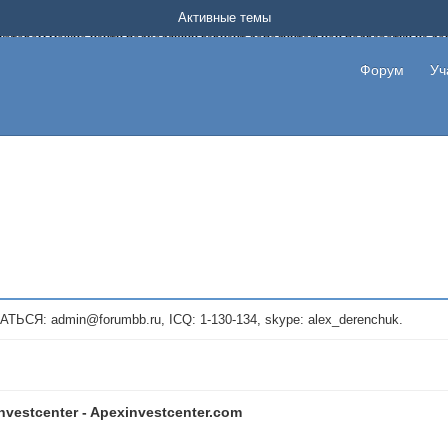
Форум о заработке в интернете без вложения денег.
Активные темы
на котором можно найти подходящий вариант дополнительной подработки на д
про сайты и проекты, предоставляющие удаленную работу и быстрый заработок
т или сайт не платит, то указывайте в теме что это лохотрон, чтобы другие по
Форум
Уч
те новые темы, размещайте объявления со своими пригласительными ссылками и
admin@forumbb.ru, ICQ: 1-130-134, skype: alex_derenchuk.
nvestcenter - Apexinvestcenter.com