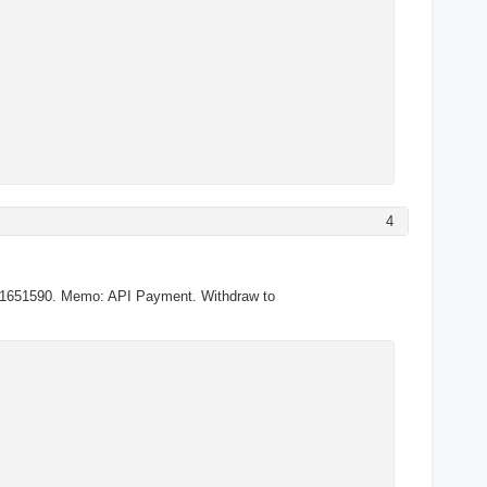
4
U1651590. Memo: API Payment. Withdraw to