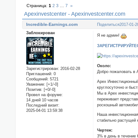
Страница:
1
2
3
…
7
»
Apexinvestcenter - Apexinvestcenter.com
Incredible-Earnings.com
Поделиться
2017-01-2
Заблокирован
Я не админ!
ЗАРЕГИСТРИРУЙТЕ
Около:
Зарегистрирован
: 2016-02-28
Добро пожаловать в A
Приглашений:
0
Сообщений:
5721
Apex Инвестиционный
Уважение:
[+1/-0]
круглосуточно и быст
Позитив:
[+0/-0]
Мы в Apex инвестици
Провел на форуме:
переживает представ
14 дней 10 часов
роскошный автомобил
Последний визит:
2025-04-01 13:59:38
Наша инвестиционная
стабильно растущей 
Чертеж:
3% в день в течение 