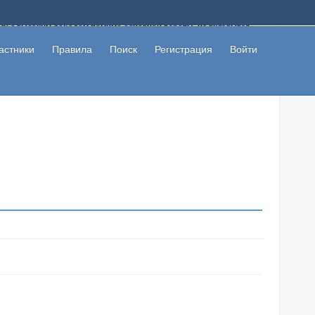
ому с высоким доходом помимо основной работы, не вкладывая
 в сети интернет, а также сможете участвовать в их обсуждении
льзователи не попались на развод. Вы сможете начать зарабатывать
астники
Правила
Поиск
Регистрация
Войти
 первая прибыль не заставит себя долго ждать.