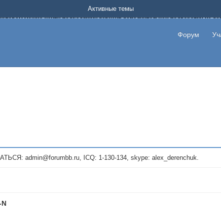
Форум о заработке в интернете без вложения денег.
Активные темы
на котором можно найти подходящий вариант дополнительной подработки на д
про сайты и проекты, предоставляющие удаленную работу и быстрый заработок
т или сайт не платит, то указывайте в теме что это лохотрон, чтобы другие по
Форум
Уч
те новые темы, размещайте объявления со своими пригласительными ссылками и
admin@forumbb.ru, ICQ: 1-130-134, skype: alex_derenchuk.
-N