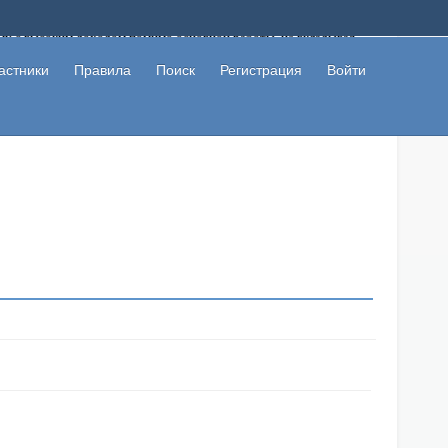
ому с высоким доходом помимо основной работы, не вкладывая
 в сети интернет, а также сможете участвовать в их обсуждении
льзователи не попались на развод. Вы сможете начать зарабатывать
астники
Правила
Поиск
Регистрация
Войти
 первая прибыль не заставит себя долго ждать.