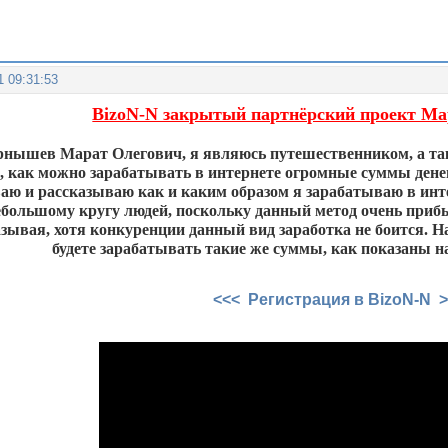
1 09:31:53
BizoN-N закрытый партнёрский проект М
рнышев Марат Олегович, я являюсь путешественником, а так
 как можно зарабатывать в интернете огромные суммы денег.
аю и рассказываю как и каким образом я зарабатываю в инте
ебольшому кругу людей, поскольку данный метод очень прибы
зывая, хотя конкуренции данный вид заработка не боится. На
будете зарабатывать такие же суммы, как показаны на
<<< Регистрация в BizoN-N 