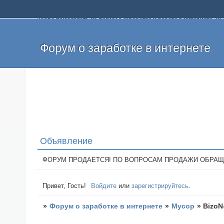
Добро пожаловать на форум о заработке и работе в интернете, 
собственных денег. На форуме вы найдете полезную информацию 
и оставлять свои отзывы. Если вы знаете, что определенный проек
легкие деньги без вложений и регистрации уже сегодня. Создавай
Форум о заработке в интернете
Объявление
ФОРУМ ПРОДАЕТСЯ! ПО ВОПРОСАМ ПРОДАЖИ ОБРАЩАТЬСЯ: 
Привет, Гость!
Войдите
или
зарегистрируйтесь
.
»
Форум о заработке в интернете
»
Мусор
»
BizoN