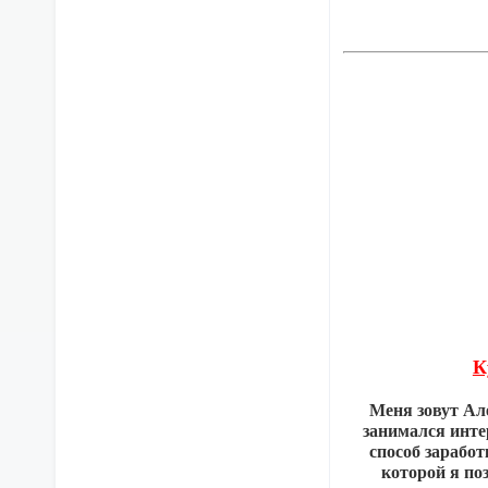
К
Меня зовут Але
занимался инте
способ заработ
которой я по