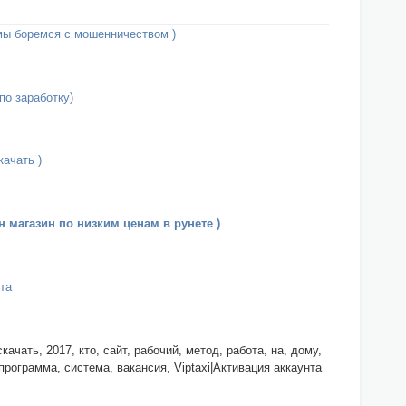
 мы боремся с мошенничеством )
по заработку)
качать )
н магазин по низким ценам в рунете )
та
ачать, 2017, кто, сайт, рабочий, метод, работа, на, дому,
 программа, система, вакансия, Viptaxi|Активация аккаунта