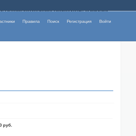
ому с высоким доходом помимо основной работы, не вкладывая
 в сети интернет, а также сможете участвовать в их обсуждении
льзователи не попались на развод. Вы сможете начать зарабатывать
астники
Правила
Поиск
Регистрация
Войти
 первая прибыль не заставит себя долго ждать.
0 руб.