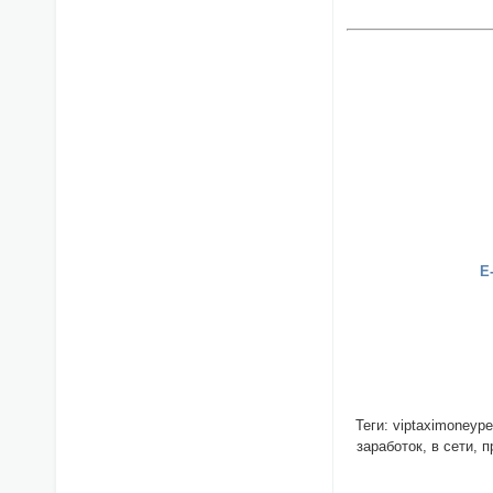
E
Теги: viptaximoneyp
заработок, в сети, 