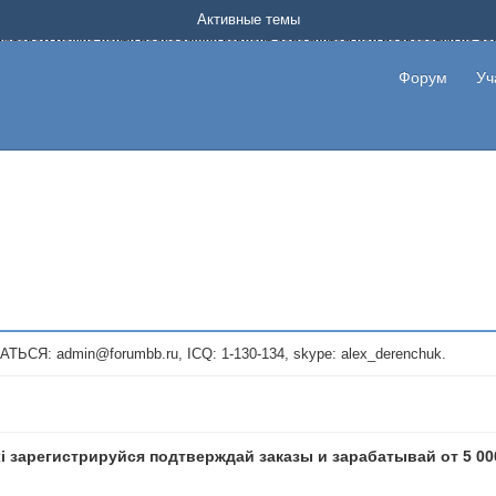
Форум о заработке в интернете без вложения денег.
Активные темы
на котором можно найти подходящий вариант дополнительной подработки на д
про сайты и проекты, предоставляющие удаленную работу и быстрый заработок
т или сайт не платит, то указывайте в теме что это лохотрон, чтобы другие по
Форум
Уч
те новые темы, размещайте объявления со своими пригласительными ссылками и
admin@forumbb.ru, ICQ: 1-130-134, skype: alex_derenchuk.
xi зарегистрируйся подтверждай заказы и зарабатывай от 5 00