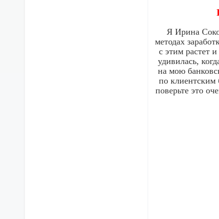
Я Ирина Соко
методах заработк
с этим растет 
удивилась, когд
на мою банковс
по клиентским 
поверьте это оче