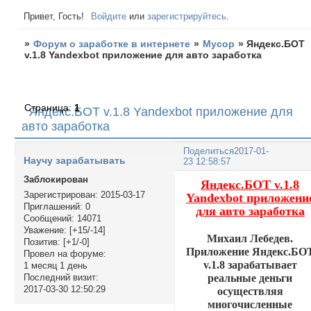
Привет, Гость!
Войдите
или
зарегистрируйтесь
.
»
Форум о заработке в интернете
»
Мусор
»
Яндекс.БОТ
v.1.8 Yandexbot приложение для авто заработка
Страница:
1
Яндекс.БОТ v.1.8 Yandexbot приложение для
авто заработка
Поделиться
2017-01-
Научу зарабатывать
23 12:58:57
Заблокирован
Яндекс.БОТ v.1.8
Зарегистрирован
: 2015-03-17
Yandexbot приложени
Приглашений:
0
для авто заработка
Сообщений:
14071
Уважение:
[+15/-14]
Михаил Лебедев.
Позитив:
[+1/-0]
Приложение Яндекс.БО
Провел на форуме:
v.1.8 зарабатывает
1 месяц 1 день
реальные деньги
Последний визит:
2017-03-30 12:50:29
осуществляя
многочисленные