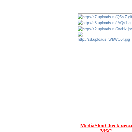
MediaShotCheck чек
MSC