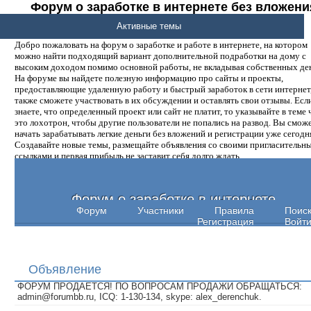
Форум о заработке в интернете без вложени
денег.
Активные темы
Добро пожаловать на форум о заработке и работе в интернете, на котором
можно найти подходящий вариант дополнительной подработки на дому с
высоким доходом помимо основной работы, не вкладывая собственных ден
На форуме вы найдете полезную информацию про сайты и проекты,
предоставляющие удаленную работу и быстрый заработок в сети интернет,
также сможете участвовать в их обсуждении и оставлять свои отзывы. Есл
знаете, что определенный проект или сайт не платит, то указывайте в теме 
это лохотрон, чтобы другие пользователи не попались на развод. Вы смож
начать зарабатывать легкие деньги без вложений и регистрации уже сегодн
Создавайте новые темы, размещайте объявления со своими пригласительн
ссылками и первая прибыль не заставит себя долго ждать.
Форум о заработке в интернете
Форум
Участники
Правила
Поис
Регистрация
Войт
Объявление
ФОРУМ ПРОДАЕТСЯ! ПО ВОПРОСАМ ПРОДАЖИ ОБРАЩАТЬСЯ:
admin@forumbb.ru, ICQ: 1-130-134, skype: alex_derenchuk.