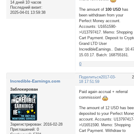
14 дней 10 часов
Последний визит:
The amount of
100 USD
has
2025-04-01 13:59:38
been withdrawn from your
Perfect Money account.
Accounts: U1651590-
>U13797417. Memo: Shopping
Cart Payment. Deposit to Crypt
Grand LTD User
IncredibleEarnings.. Date: 16:4
15.03.17. Batch: 168755161.
0
Поделиться
2017-03-
Incredible-Earnings.com
18 17:51:59
Заблокирован
Paid again accrual + referral
commission!
The amount of 12 USD has bee
deposited to your Perfect Mone
account. Accounts: U13797417
Зарегистрирован
: 2016-02-28
>U1651590. Memo: Shopping
Приглашений:
0
Cart Payment. Withdraw to