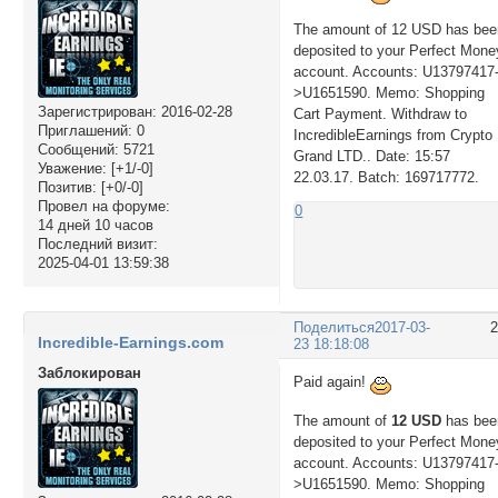
The amount of 12 USD has bee
deposited to your Perfect Mone
account. Accounts: U13797417
>U1651590. Memo: Shopping
Зарегистрирован
: 2016-02-28
Cart Payment. Withdraw to
Приглашений:
0
IncredibleEarnings from Crypto
Сообщений:
5721
Grand LTD.. Date: 15:57
Уважение:
[+1/-0]
22.03.17. Batch: 169717772.
Позитив:
[+0/-0]
Провел на форуме:
0
14 дней 10 часов
Последний визит:
2025-04-01 13:59:38
Поделиться
2017-03-
Incredible-Earnings.com
23 18:18:08
Заблокирован
Paid again!
The amount of
12 USD
has bee
deposited to your Perfect Mone
account. Accounts: U13797417
>U1651590. Memo: Shopping