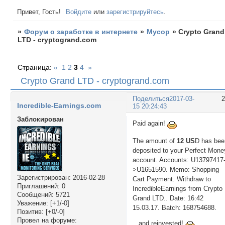
Привет, Гость!
Войдите
или
зарегистрируйтесь
.
»
Форум о заработке в интернете
»
Мусор
»
Crypto Grand
LTD - cryptogrand.com
Страница:
«
1
2
3
4
»
Crypto Grand LTD - cryptogrand.com
Поделиться
2017-03-
Incredible-Earnings.com
15 20:24:43
Заблокирован
Paid again!
The amount of
12 US
D has bee
deposited to your Perfect Mone
account. Accounts: U13797417
>U1651590. Memo: Shopping
Зарегистрирован
: 2016-02-28
Cart Payment. Withdraw to
Приглашений:
0
IncredibleEarnings from Crypto
Сообщений:
5721
Grand LTD.. Date: 16:42
Уважение:
[+1/-0]
15.03.17. Batch: 168754688.
Позитив:
[+0/-0]
Провел на форуме:
...and reinvested!