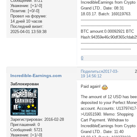
Сообщений:
5721
IncredibleEarnings from Crypto
Уважение:
[+1/-0]
Grand LTD.. Date: 08:31
Позитив:
[+0/-0]
18.03.17. Batch: 169119763.
Провел на форуме:
---------------------------------------------
14 дней 10 часов
-----------------------------------------
Последний визит:
BTC amount:0.00092921 BTC
2025-04-01 13:59:38
Hash:94359e46c90df365cfdab
---------------------------------------------
-----------------------------------------
0
Поделиться
2017-03-
Incredible-Earnings.com
19 14:56:12
Заблокирован
Paid again!
The amount of 12 USD has bee
deposited to your Perfect Mone
account. Accounts: U13797417
>U1651590. Memo: Shopping
Зарегистрирован
: 2016-02-28
Cart Payment. Withdraw to
Приглашений:
0
IncredibleEarnings from Crypto
Сообщений:
5721
Grand LTD.. Date: 11:40
Уважение:
[+1/-0]