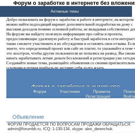
Форум о заработке в интернете без вложени
денег.
Активные темы
Добро пожаловать на форум о заработке и работе в интернете, на котором
можно найти подходящий вариант дополнительной подработки на дому с
высоким доходом помимо основной работы, не вкладывая собственных ден
На форуме вы найдете полезную информацию про сайты и проекты,
предоставляющие удаленную работу и быстрый заработок в сети интернет,
также сможете участвовать в их обсуждении и оставлять свои отзывы. Есл
знаете, что определенный проект или сайт не платит, то указывайте в теме 
это лохотрон, чтобы другие пользователи не попались на развод. Вы смож
начать зарабатывать легкие деньги без вложений и регистрации уже сегодн
Создавайте новые темы, размещайте объявления со своими пригласительн
ссылками и первая прибыль не заставит себя долго ждать.
Форум о заработке в интернете
Форум
Участники
Правила
Поис
Регистрация
Войт
Объявление
ФОРУМ ПРОДАЕТСЯ! ПО ВОПРОСАМ ПРОДАЖИ ОБРАЩАТЬСЯ:
admin@forumbb.ru, ICQ: 1-130-134, skype: alex_derenchuk.