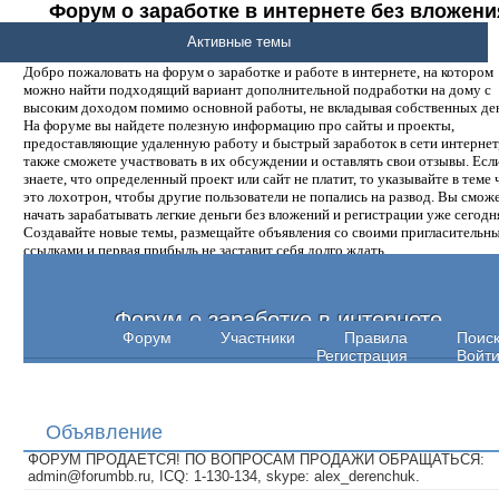
Форум о заработке в интернете без вложени
денег.
Активные темы
Добро пожаловать на форум о заработке и работе в интернете, на котором
можно найти подходящий вариант дополнительной подработки на дому с
высоким доходом помимо основной работы, не вкладывая собственных ден
На форуме вы найдете полезную информацию про сайты и проекты,
предоставляющие удаленную работу и быстрый заработок в сети интернет,
также сможете участвовать в их обсуждении и оставлять свои отзывы. Есл
знаете, что определенный проект или сайт не платит, то указывайте в теме 
это лохотрон, чтобы другие пользователи не попались на развод. Вы смож
начать зарабатывать легкие деньги без вложений и регистрации уже сегодн
Создавайте новые темы, размещайте объявления со своими пригласительн
ссылками и первая прибыль не заставит себя долго ждать.
Форум о заработке в интернете
Форум
Участники
Правила
Поис
Регистрация
Войт
Объявление
ФОРУМ ПРОДАЕТСЯ! ПО ВОПРОСАМ ПРОДАЖИ ОБРАЩАТЬСЯ:
admin@forumbb.ru, ICQ: 1-130-134, skype: alex_derenchuk.