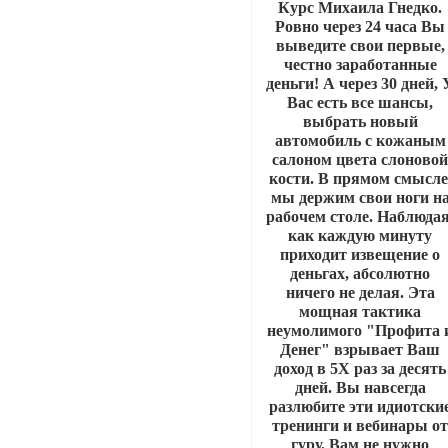
Курс Михаила Гнедко.
Ровно через 24 часа Вы
выведите свои первые,
честно заработанные
деньги! А через 30 дней, 
Вас есть все шансы,
выбрать новый
автомобиль с кожаным
салоном цвета слоново
кости. В прямом смысле
мы держим свои ноги н
рабочем столе. Наблюдая
как каждую минуту
приходит извещение о
деньгах, абсолютно
ничего не делая. Эта
мощная тактика
неумолимого "Профита 
Денег" взрывает Ваш
доход в 5Х раз за десять
дней. Вы навсегда
разлюбите эти идиотски
тренинги и вебинары о
гуру. Вам не нужно