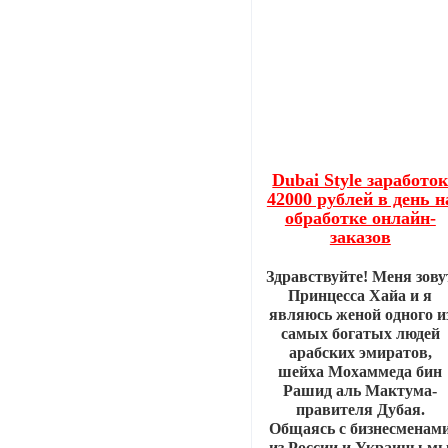
Dubai Style заработо
42000 рублей в день н
обработке онлайн-
заказов
Здравствуйте! Меня зову
Принцесса Хайа и я
являюсь женой одного и
самых богатых людей
арабских эмиратов,
шейха Мохаммеда бин
Рашид аль Мактума-
правителя Дубая.
Общаясь с бизнесменам
из России и Украины м