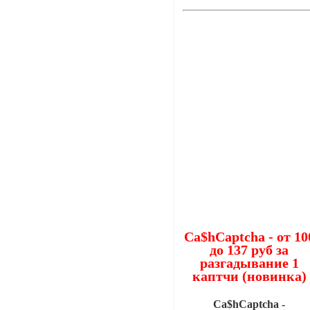
Ca$hCaptcha - от 10
до 137 руб за
разгадывание 1
каптчи (новинка)
Ca$hCaptcha -