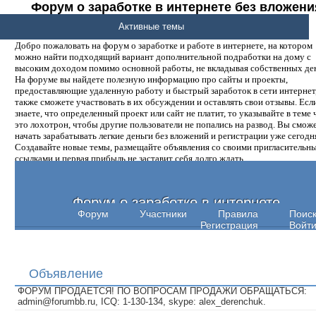
Форум о заработке в интернете без вложени
денег.
Активные темы
Добро пожаловать на форум о заработке и работе в интернете, на котором
можно найти подходящий вариант дополнительной подработки на дому с
высоким доходом помимо основной работы, не вкладывая собственных ден
На форуме вы найдете полезную информацию про сайты и проекты,
предоставляющие удаленную работу и быстрый заработок в сети интернет,
также сможете участвовать в их обсуждении и оставлять свои отзывы. Есл
знаете, что определенный проект или сайт не платит, то указывайте в теме 
это лохотрон, чтобы другие пользователи не попались на развод. Вы смож
начать зарабатывать легкие деньги без вложений и регистрации уже сегодн
Создавайте новые темы, размещайте объявления со своими пригласительн
ссылками и первая прибыль не заставит себя долго ждать.
Форум о заработке в интернете
Форум
Участники
Правила
Поис
Регистрация
Войт
Объявление
ФОРУМ ПРОДАЕТСЯ! ПО ВОПРОСАМ ПРОДАЖИ ОБРАЩАТЬСЯ:
admin@forumbb.ru, ICQ: 1-130-134, skype: alex_derenchuk.