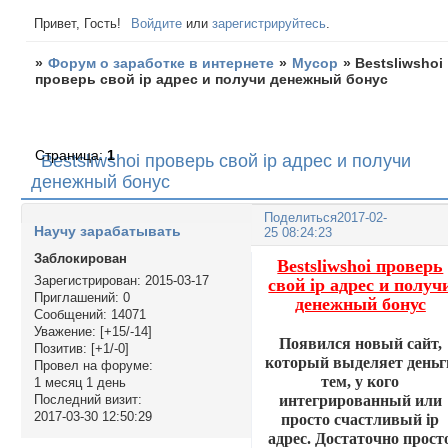
Привет, Гость!
Войдите
или
зарегистрируйтесь
.
»
Форум о заработке в интернете
»
Мусор
»
Bestsliwshoi
проверь свой ip адрес и получи денежный бонус
Страница:
1
Bestsliwshoi проверь свой ip адрес и получи
денежный бонус
Поделиться
2017-02-
Научу зарабатывать
25 08:24:23
Заблокирован
Bestsliwshoi проверь
Зарегистрирован
: 2015-03-17
свой ip адрес и получ
Приглашений:
0
денежный бонус
Сообщений:
14071
Уважение:
[+15/-14]
Появился новый сайт,
Позитив:
[+1/-0]
который выделяет деньг
Провел на форуме:
тем, у кого
1 месяц 1 день
интегрированный или
Последний визит:
2017-03-30 12:50:29
просто счастливый ip
адрес. Достаточно прост