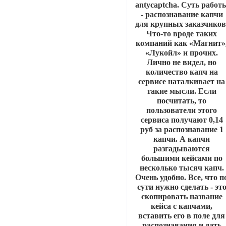
antycaptcha. Суть работ
- распознавание капчи
для крупных заказчиков
Что-то вроде таких
компаний как «Магнит»
«Лукойл» и прочих.
Лично не видел, но
количество капч на
сервисе наталкивает на
такие мысли. Если
посчитать, то
пользователи этого
сервиса получают 0,14
руб за распознавание 1
капчи. А капчи
разгадываются
большими кейсами по
несколько тысяч капч.
Очень удобно. Все, что п
сути нужно сделать - эт
скопировать название
кейса с капчами,
вставить его в поле для
распознавания и дать