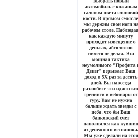
выбрать новый
автомобиль с кожаным
салоном цвета слоново
кости. В прямом смысле
мы держим свои ноги н
рабочем столе. Наблюдая
как каждую минуту
приходит извещение о
деньгах, абсолютно
ничего не делая. Эта
мощная тактика
неумолимого "Профита 
Денег" взрывает Ваш
доход в 5Х раз за десять
дней. Вы навсегда
разлюбите эти идиотски
тренинги и вебинары о
гуру. Вам не нужно
больше ждать звезды с
неба, что бы Ваш
банковский счет
наполнялся как кувши
из денежного источника
Мы уже сделали на это