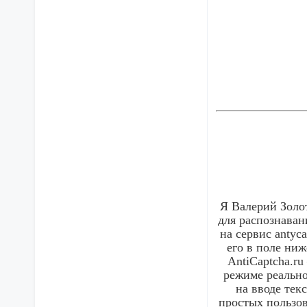
Я Валерий Золот
для распознаван
на сервис antyc
его в поле ниж
AntiCaptcha.r
режиме реально
на вводе тек
простых пользов