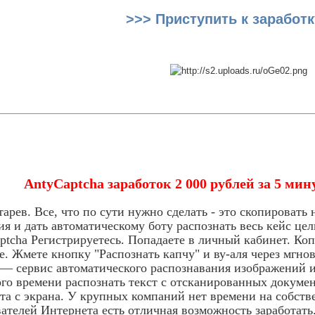
>>> Приступить к заработк
AntyCaptcha заработок 2 000 рублей за 5 ми
арев. Все, что по сути нужно сделать - это скопировать 
ия и дать автоматическому боту распознать весь кейс цел
aptcha Регистрируетесь. Попадаете в личный кабинет. Коп
е. Жмете кнопку "Распознать капчу" и ву-аля через мгно
u — сервис автоматического распознавания изображений и 
го времени распознать текст с отсканированных документо
ста с экрана. У крупных компаний нет времени на собст
ателей Интернета есть отличная возможность заработать