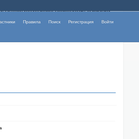
ому с высоким доходом помимо основной работы, не вкладывая
 в сети интернет, а также сможете участвовать в их обсуждении
льзователи не попались на развод. Вы сможете начать зарабатывать
астники
Правила
Поиск
Регистрация
Войти
 первая прибыль не заставит себя долго ждать.
а