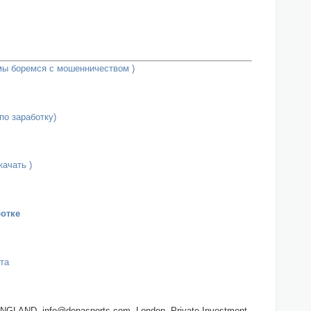
 мы боремся с мошенничеством )
по заработку)
качать )
отке
та
, ENGLAND, info@donasports.com, London, Private Investment