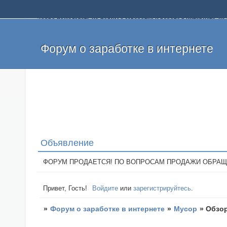
Добро пожаловать на форум о заработке и работе в интернете, 
собственных денег. На форуме вы найдете полезную информацию 
и оставлять свои отзывы. Если вы знаете, что определенный проек
легкие деньги без вложений и регистрации уже сегодня. Создавай
Форум о заработке в интернете
Объявление
ФОРУМ ПРОДАЕТСЯ! ПО ВОПРОСАМ ПРОДАЖИ ОБРАЩАТЬСЯ: 
Привет, Гость!
Войдите
или
зарегистрируйтесь
.
»
Форум о заработке в интернете
»
Мусор
»
Обзор