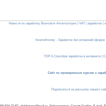
Новости по заработку Вконтакте Антилохотрон | ЧАТ | заработок (
forumofmoney - Заработок без вложений (форум 
TOP-5 Способов заработка в интернете ( С
Сайт по проверенным курсам о зараб
Подписаться на рассылку нашего сай
 800 504-73-87, alekforpara@mail.ru, Aleksparamon, Covent Garden, E-mail