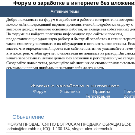
Форум о заработке в интернете без вложени
денег.
Активные темы
Добро пожаловать на форум о заработке и работе в интернете, на котором
можно найти подходящий вариант дополнительной подработки на дому с
высоким доходом помимо основной работы, не вкладывая собственных ден
На форуме вы найдете полезную информацию про сайты и проекты,
предоставляющие удаленную работу и быстрый заработок в сети интернет,
также сможете участвовать в их обсуждении и оставлять свои отзывы. Есл
знаете, что определенный проект или сайт не платит, то указывайте в теме 
это лохотрон, чтобы другие пользователи не попались на развод. Вы смож
начать зарабатывать легкие деньги без вложений и регистрации уже сегодн
Создавайте новые темы, размещайте объявления со своими пригласительн
ссылками и первая прибыль не заставит себя долго ждать.
Форум о заработке в интернете
Форум
Участники
Правила
Поис
Регистрация
Войт
Объявление
ФОРУМ ПРОДАЕТСЯ! ПО ВОПРОСАМ ПРОДАЖИ ОБРАЩАТЬСЯ:
admin@forumbb.ru, ICQ: 1-130-134, skype: alex_derenchuk.