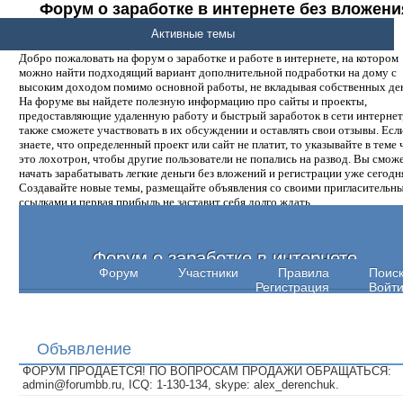
Форум о заработке в интернете без вложени
денег.
Активные темы
Добро пожаловать на форум о заработке и работе в интернете, на котором
можно найти подходящий вариант дополнительной подработки на дому с
высоким доходом помимо основной работы, не вкладывая собственных ден
На форуме вы найдете полезную информацию про сайты и проекты,
предоставляющие удаленную работу и быстрый заработок в сети интернет,
также сможете участвовать в их обсуждении и оставлять свои отзывы. Есл
знаете, что определенный проект или сайт не платит, то указывайте в теме 
это лохотрон, чтобы другие пользователи не попались на развод. Вы смож
начать зарабатывать легкие деньги без вложений и регистрации уже сегодн
Создавайте новые темы, размещайте объявления со своими пригласительн
ссылками и первая прибыль не заставит себя долго ждать.
Форум о заработке в интернете
Форум
Участники
Правила
Поис
Регистрация
Войт
Объявление
ФОРУМ ПРОДАЕТСЯ! ПО ВОПРОСАМ ПРОДАЖИ ОБРАЩАТЬСЯ:
admin@forumbb.ru, ICQ: 1-130-134, skype: alex_derenchuk.