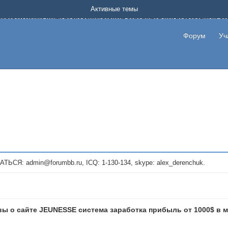
Форум о заработке в интернете без вложения денег.
Активные темы
на котором можно найти подходящий вариант дополнительной подработки на д
про сайты и проекты, предоставляющие удаленную работу и быстрый заработок
т или сайт не платит, то указывайте в теме что это лохотрон, чтобы другие по
Форум
Уч
те новые темы, размещайте объявления со своими пригласительными ссылками и
admin@forumbb.ru, ICQ: 1-130-134, skype: alex_derenchuk.
ы о сайте JEUNESSE система заработка прибыль от 1000$ в 