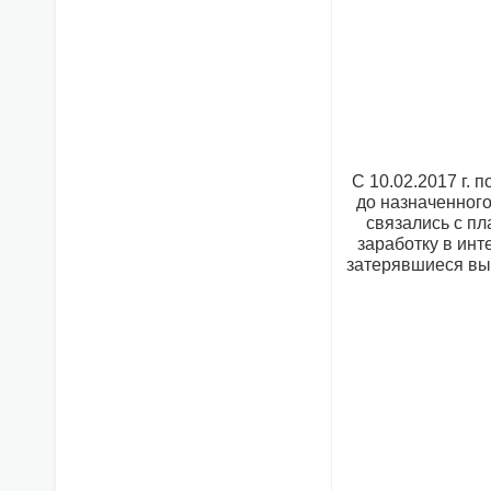
С 10.02.2017 г.
до назначенного
связались с пл
заработку в ин
затерявшиеся вып