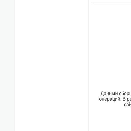
Данный сборщ
операций. В р
са