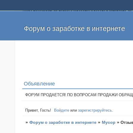
Добро пожаловать на форум о заработке и работе в интернете, 
собственных денег. На форуме вы найдете полезную информацию 
и оставлять свои отзывы. Если вы знаете, что определенный проек
легкие деньги без вложений и регистрации уже сегодня. Создавай
Форум о заработке в интернете
Объявление
ФОРУМ ПРОДАЕТСЯ! ПО ВОПРОСАМ ПРОДАЖИ ОБРАЩАТЬСЯ: 
Привет, Гость!
Войдите
или
зарегистрируйтесь
.
»
Форум о заработке в интернете
»
Мусор
»
Отзыв