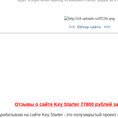
будет осуществлён переход по внешней ссылке, форум за это
<<< Обзор сайта >>>
Отзывы о сайте Key Starter 77800 рублей з
арабатываю на сайте Key Starter - это полузакрытый проект,