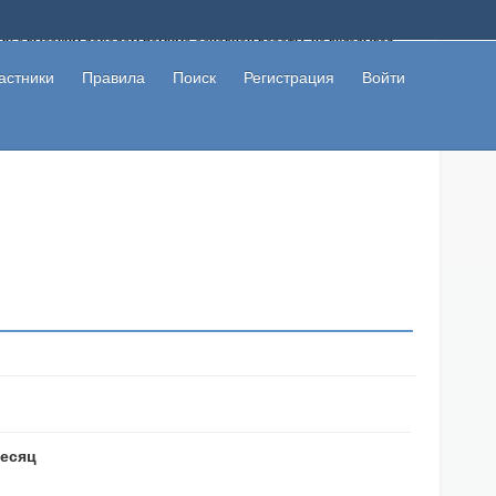
ому с высоким доходом помимо основной работы, не вкладывая
 в сети интернет, а также сможете участвовать в их обсуждении
льзователи не попались на развод. Вы сможете начать зарабатывать
астники
Правила
Поиск
Регистрация
Войти
 первая прибыль не заставит себя долго ждать.
месяц