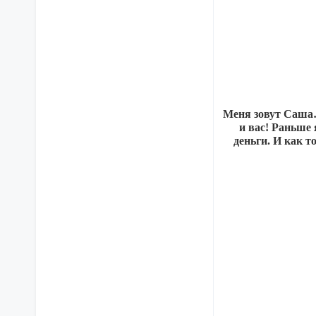
Меня зовут Саша…и
и вас! Раньше 
деньги. И как т