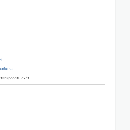
ег
работка
активировать счёт