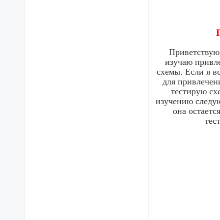
Приветствую.
изучаю привле
схемы. Если я в
для привлечени
тестирую схе
изучению следую
она остаетс
тес