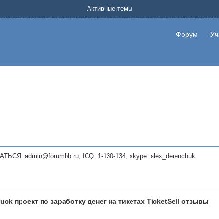
Форум о заработке в интернете без вложения денег.
Активные темы
на котором можно найти подходящий вариант дополнительной подработки на д
про сайты и проекты, предоставляющие удаленную работу и быстрый заработок
т или сайт не платит, то указывайте в теме что это лохотрон, чтобы другие по
Форум
Уч
те новые темы, размещайте объявления со своими пригласительными ссылками и
admin@forumbb.ru, ICQ: 1-130-134, skype: alex_derenchuk.
uck проект по заработку денег на тикетах TicketSell отзывы