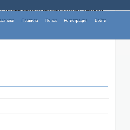
ому с высоким доходом помимо основной работы, не вкладывая
 в сети интернет, а также сможете участвовать в их обсуждении
льзователи не попались на развод. Вы сможете начать зарабатывать
астники
Правила
Поиск
Регистрация
Войти
 первая прибыль не заставит себя долго ждать.