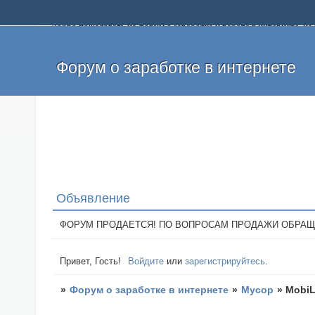
Добро пожаловать на форум о заработке и работе в интернете, 
собственных денег. На форуме вы найдете полезную информацию 
и оставлять свои отзывы. Если вы знаете, что определенный проек
легкие деньги без вложений и регистрации уже сегодня. Создавай
Форум о заработке в интернете
Объявление
ФОРУМ ПРОДАЕТСЯ! ПО ВОПРОСАМ ПРОДАЖИ ОБРАЩАТЬСЯ: 
Привет, Гость!
Войдите
или
зарегистрируйтесь
.
»
Форум о заработке в интернете
»
Мусор
»
MobiL