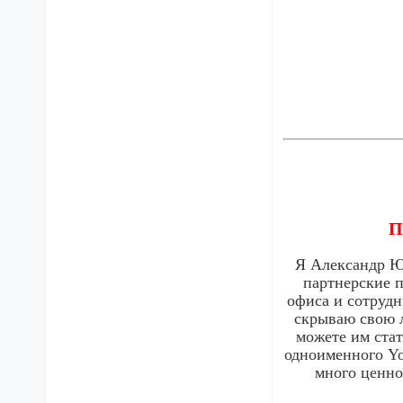
П
Я Александр Ю
партнерские п
офиса и сотрудн
скрываю свою л
можете им стат
одноименного Yo
много ценно