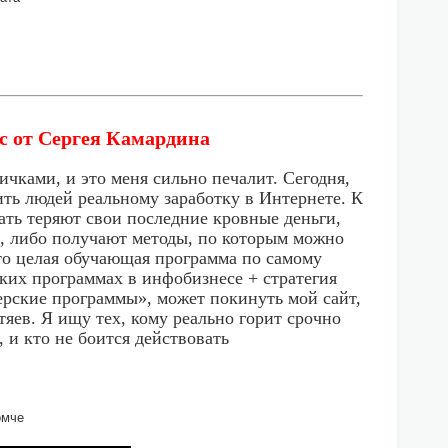
с от Сергея Камардина
чками, и это меня сильно печалит. Сегодня,
чить людей реальному заработку в Интернете. К
тать теряют свои последние кровные деньги,
о, либо получают методы, по которым можно
то целая обучающая программа по самому
ких программах в инфобизнесе + стратегия
нерские программы», может покинуть мой сайт,
тяев. Я ищу тех, кому реально горит срочно
 и кто не боится действовать
>
омче