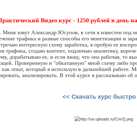
Практический Видео курс - 1250 рублей в день 
 Меня зовут Александр Юсупов, в сети я известен под н
чение трафика и разные способы его монетизации и зара
стречаю интересную схему заработка, я пробую ее воспр
я трафика, создаю контент, подлючаю аналитику, короче 
му, дорабатываю ее, и если вижу, что она рабочая, то в
щей. Проверенную и "обкатанную" мной схему либо прод
я как опыт, который я использую в дальнейшей работе. Мн
тировать, анализировать. В этой курсе я рассказываю об
<< Скачать курс быстро