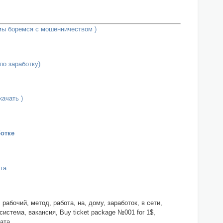
 мы боремся с мошенничеством )
по заработку)
качать )
отке
та
 рабочий, метод, работа, на, дому, заработок, в сети,
система, вакансия, Buy ticket package №001 for 1$,
мата