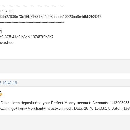
-------------------------------------------------------
53 BTC
63da27606e73d16b716317e4eb6baeba10920bc6e4d5b252042
-------------------------------------------------------
PI
d9-37ff-41d5-b6eb-1974f7f6b8b7
nvest.com
5 19:42:16
SD has been deposited to your Perfect Money account. Accounts: U139039
Earnings+from+Merchant+Invest+Limited.. Date: 16:40 15.03.17. Batch: 16