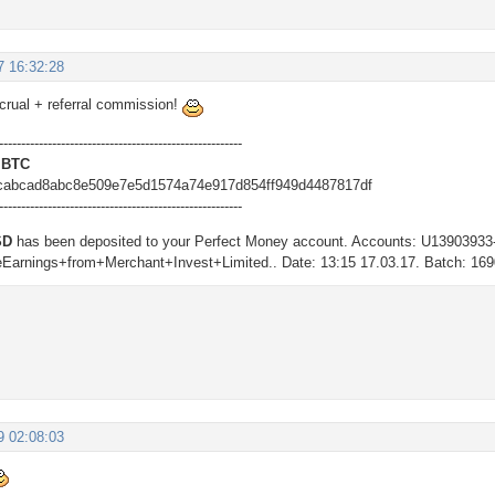
7 16:32:28
ccrual + referral commission!
-------------------------------------------------------
 BTC
cabcad8abc8e509e7e5d1574a74e917d854ff949d4487817df
-------------------------------------------------------
SD
has been deposited to your Perfect Money account. Accounts: U139039
Earnings+from+Merchant+Invest+Limited.. Date: 13:15 17.03.17. Batch: 16
9 02:08:03