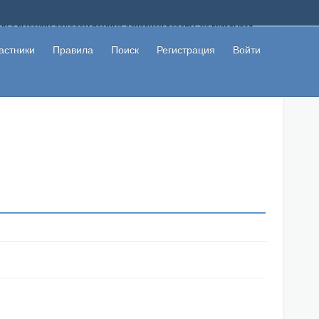
ому с высоким доходом помимо основной работы, не вкладывая
 в сети интернет, а также сможете участвовать в их обсуждении
льзователи не попались на развод. Вы сможете начать зарабатывать
астники
Правила
Поиск
Регистрация
Войти
 первая прибыль не заставит себя долго ждать.