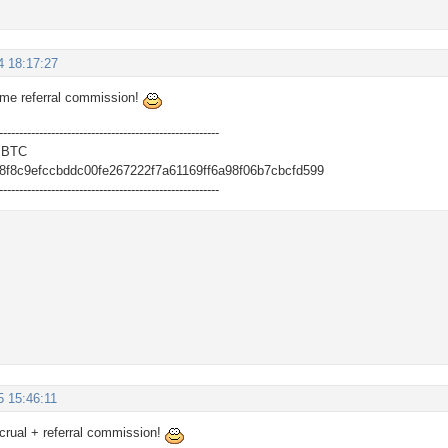
4 18:17:27
ome referral commission!
-------------------------------------------------------
 BTC
f8c9efccbddc00fe267222f7a61169ff6a98f06b7cbcfd599
-------------------------------------------------------
5 15:46:11
ccrual + referral commission!