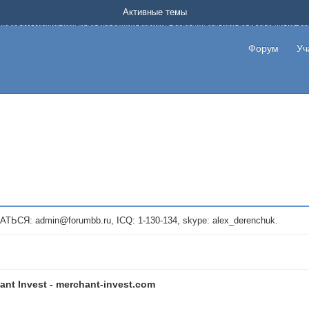
Форум о заработке в интернете без вложения денег.
Активные темы
на котором можно найти подходящий вариант дополнительной подработки на д
про сайты и проекты, предоставляющие удаленную работу и быстрый заработок
т или сайт не платит, то указывайте в теме что это лохотрон, чтобы другие по
Форум
Уч
те новые темы, размещайте объявления со своими пригласительными ссылками и
admin@forumbb.ru, ICQ: 1-130-134, skype: alex_derenchuk.
ant Invest - merchant-invest.com