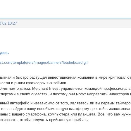
3 02:10:27
здесь
 опытная и быстро растущая инвестиционная компания в мире криптовалю
екселя и рынки краткосрочных займов.
0-летним опытом, Merchant Invest управляется командой профессионал
пертами в своих областях, и поэтому они могут направлять инвесторов
енный интерфейс и независимо от того, являетесь ли вы первым таймер
что вы найдете нашу всеобъемлющую платформу простой в использовани
аны с вашего смартфона, компьютера или планшета. Все, что вам нужно 
естировать, чтобы получать прибыльную прибыль.