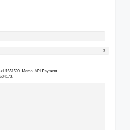
3
33->U1651590. Memo: API Payment.
8504173.