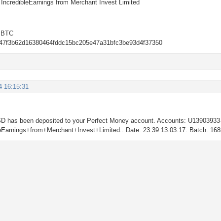
ncredibleEarnings from Merchant Invest Limited
 BTC
847f3b62d16380464fddc15bc205e47a31bfc3be93d4f37350
4 16:15:31
SD has been deposited to your Perfect Money account. Accounts: U139039
Earnings+from+Merchant+Invest+Limited.. Date: 23:39 13.03.17. Batch: 16