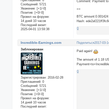
Приглашений:
0
Comment: Payment to I
Сообщений:
5721
Уважение:
[+1/-0]
==
Позитив:
[+0/-0]
BTC amount:0.001424
Провел на форуме:
14 дней 10 часов
Hash: ede2af221ff3fc
Последний визит:
0
2025-04-01 13:59:38
Incredible-Earnings.com
Поделиться
2017-03-1
Заблокирован
Paid again!
The amount of 1.18 U
Payment+to+Incredible
0
Зарегистрирован
: 2016-02-28
Приглашений:
0
Сообщений:
5721
Уважение:
[+1/-0]
Позитив:
[+0/-0]
Провел на форуме:
14 дней 10 часов
Последний визит: