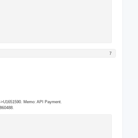
7
33->U1651590. Memo: API Payment.
8860488.