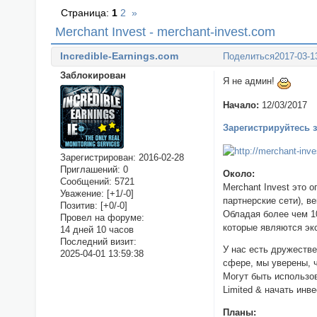
Страница:
1
2
»
Merchant Invest - merchant-invest.com
Incredible-Earnings.com
Поделиться
2017-03-1
Заблокирован
Я не админ!
Начало:
12/03/2017
Зарегистрируйтесь 
Зарегистрирован
: 2016-02-28
Приглашений:
0
Около:
Сообщений:
5721
Merchant Invest это
Уважение:
[+1/-0]
партнерские сети), в
Позитив:
[+0/-0]
Обладая более чем 1
Провел на форуме:
которые являются экс
14 дней 10 часов
Последний визит:
У нас есть дружеств
2025-04-01 13:59:38
сфере, мы уверены, 
Могут быть использов
Limited & начать инв
Планы: