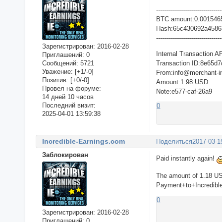
---------------------------------
BTC amount:0.001546
Hash:65c430692a458
---------------------------------
Зарегистрирован
: 2016-02-28
Internal Transaction A
Приглашений:
0
Сообщений:
5721
Transaction ID:8e65d7
Уважение:
[+1/-0]
From:info@merchant-i
Позитив:
[+0/-0]
Amount:1.98 USD
Провел на форуме:
Note:e577-caf-26a9
14 дней 10 часов
Последний визит:
0
2025-04-01 13:59:38
Incredible-Earnings.com
Поделиться
2017-03-1
Заблокирован
Paid instantly again!
The amount of 1.18 U
Payment+to+Incredible
0
Зарегистрирован
: 2016-02-28
Приглашений:
0