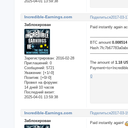
2025-04-01 13:59:38
Incredible-Earnings.com
Поделиться
2017-03-1
Заблокирован
Paid instantly again a
---------------------------------
BTC amount:
0.008514
Hash:7fc7b67783a0ab
---------------------------------
Зарегистрирован
: 2016-02-28
The amount of
1.18 U
Приглашений:
0
Сообщений:
5721
Payment+to+Incredible
Уважение:
[+1/-0]
0
Позитив:
[+0/-0]
Провел на форуме:
14 дней 10 часов
Последний визит:
2025-04-01 13:59:38
Incredible-Earnings.com
Поделиться
2017-03-1
Заблокирован
Paid instantly again!