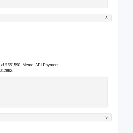
8
33->U1651590. Memo: API Payment.
9012992.
9