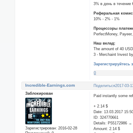
3% в день в течение 
Реферальная комис
10% - 2% - 1%
Процессоры платеж
PerfectMoney, Payeer,
Наш вклад:
The amount of 40 USD
3 - Merchaint Invest b
Зарегистрируйтесь 
0
Incredible-Earnings.com
Поделиться
2017-03-1
Заблокирован
Paid instantly some re
+ 2.14 $
Date: 13.03.2017 15:5
ID: 324770661
Details: P55172986 →
Зарегистрирован
: 2016-02-28
Amount: 2.14 $