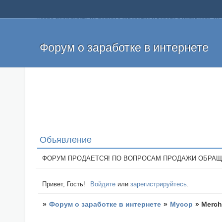
Добро пожаловать на форум о заработке и работе в интернете, 
собственных денег. На форуме вы найдете полезную информацию 
и оставлять свои отзывы. Если вы знаете, что определенный проек
легкие деньги без вложений и регистрации уже сегодня. Создавай
Форум о заработке в интернете
Объявление
ФОРУМ ПРОДАЕТСЯ! ПО ВОПРОСАМ ПРОДАЖИ ОБРАЩАТЬСЯ: 
Привет, Гость!
Войдите
или
зарегистрируйтесь
.
»
Форум о заработке в интернете
»
Мусор
»
Merch