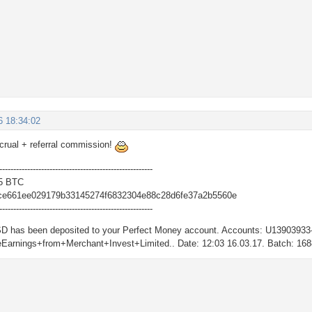
6 18:34:02
ccrual + referral commission!
-------------------------------------------------------
5 BTC
ce661ee029179b33145274f6832304e88c28d6fe37a2b5560e
-------------------------------------------------------
SD has been deposited to your Perfect Money account. Accounts: U139039
Earnings+from+Merchant+Invest+Limited.. Date: 12:03 16.03.17. Batch: 16