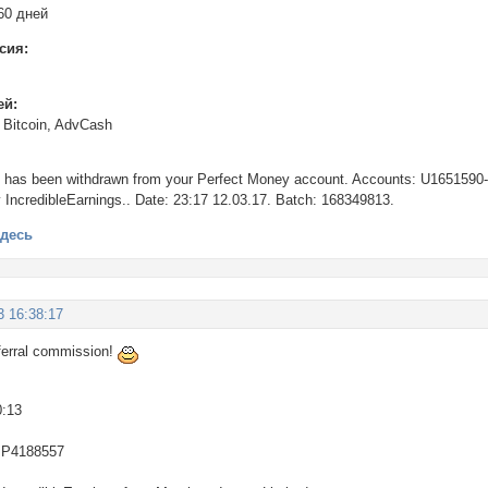
60 дней
сия:
ей:
 Bitcoin, AdvCash
 has been withdrawn from your Perfect Money account. Accounts: U1651590
y IncredibleEarnings.. Date: 23:17 12.03.17. Batch: 168349813.
здесь
3 16:38:17
ferral commission!
0:13
 P4188557