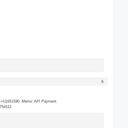
6
33->U1651590. Memo: API Payment.
8754112.