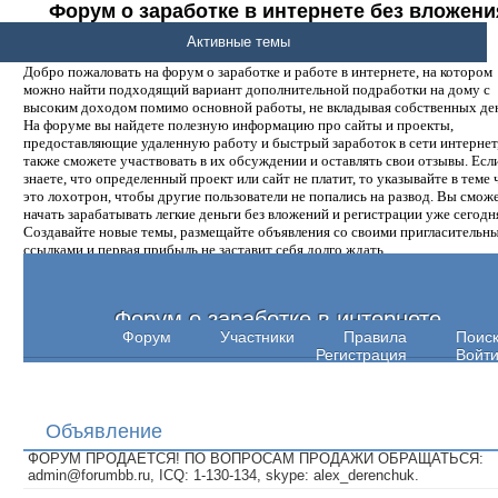
Форум о заработке в интернете без вложени
денег.
Активные темы
Добро пожаловать на форум о заработке и работе в интернете, на котором
можно найти подходящий вариант дополнительной подработки на дому с
высоким доходом помимо основной работы, не вкладывая собственных ден
На форуме вы найдете полезную информацию про сайты и проекты,
предоставляющие удаленную работу и быстрый заработок в сети интернет,
также сможете участвовать в их обсуждении и оставлять свои отзывы. Есл
знаете, что определенный проект или сайт не платит, то указывайте в теме 
это лохотрон, чтобы другие пользователи не попались на развод. Вы смож
начать зарабатывать легкие деньги без вложений и регистрации уже сегодн
Создавайте новые темы, размещайте объявления со своими пригласительн
ссылками и первая прибыль не заставит себя долго ждать.
Форум о заработке в интернете
Форум
Участники
Правила
Поис
Регистрация
Войт
Объявление
ФОРУМ ПРОДАЕТСЯ! ПО ВОПРОСАМ ПРОДАЖИ ОБРАЩАТЬСЯ:
admin@forumbb.ru, ICQ: 1-130-134, skype: alex_derenchuk.