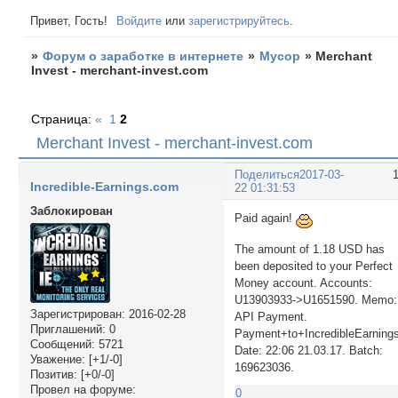
Привет, Гость!
Войдите
или
зарегистрируйтесь
.
»
Форум о заработке в интернете
»
Мусор
»
Merchant
Invest - merchant-invest.com
Страница:
«
1
2
Merchant Invest - merchant-invest.com
Поделиться
2017-03-
Incredible-Earnings.com
22 01:31:53
Заблокирован
Paid again!
The amount of 1.18 USD has
been deposited to your Perfect
Money account. Accounts:
U13903933->U1651590. Memo:
Зарегистрирован
: 2016-02-28
API Payment.
Приглашений:
0
Payment+to+IncredibleEarning
Сообщений:
5721
Date: 22:06 21.03.17. Batch:
Уважение:
[+1/-0]
169623036.
Позитив:
[+0/-0]
Провел на форуме:
0