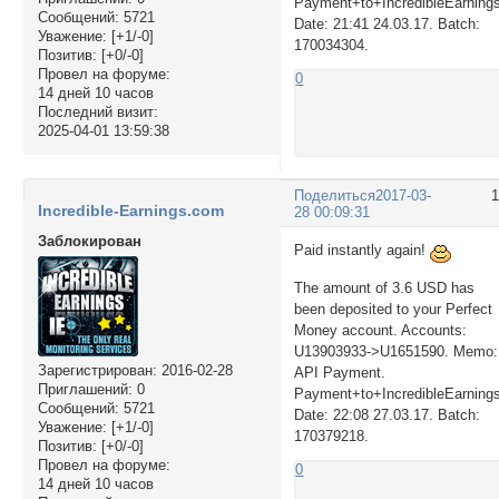
Payment+to+IncredibleEarning
Сообщений:
5721
Date: 21:41 24.03.17. Batch:
Уважение:
[+1/-0]
170034304.
Позитив:
[+0/-0]
Провел на форуме:
0
14 дней 10 часов
Последний визит:
2025-04-01 13:59:38
Поделиться
2017-03-
Incredible-Earnings.com
28 00:09:31
Заблокирован
Paid instantly again!
The amount of 3.6 USD has
been deposited to your Perfect
Money account. Accounts:
U13903933->U1651590. Memo:
Зарегистрирован
: 2016-02-28
API Payment.
Приглашений:
0
Payment+to+IncredibleEarning
Сообщений:
5721
Date: 22:08 27.03.17. Batch:
Уважение:
[+1/-0]
170379218.
Позитив:
[+0/-0]
Провел на форуме:
0
14 дней 10 часов