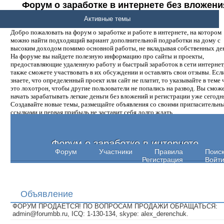
Форум о заработке в интернете без вложени
денег.
Активные темы
Добро пожаловать на форум о заработке и работе в интернете, на котором
можно найти подходящий вариант дополнительной подработки на дому с
высоким доходом помимо основной работы, не вкладывая собственных ден
На форуме вы найдете полезную информацию про сайты и проекты,
предоставляющие удаленную работу и быстрый заработок в сети интернет,
также сможете участвовать в их обсуждении и оставлять свои отзывы. Есл
знаете, что определенный проект или сайт не платит, то указывайте в теме 
это лохотрон, чтобы другие пользователи не попались на развод. Вы смож
начать зарабатывать легкие деньги без вложений и регистрации уже сегодн
Создавайте новые темы, размещайте объявления со своими пригласительн
ссылками и первая прибыль не заставит себя долго ждать.
Форум о заработке в интернете
Форум
Участники
Правила
Поис
Регистрация
Войт
Объявление
ФОРУМ ПРОДАЕТСЯ! ПО ВОПРОСАМ ПРОДАЖИ ОБРАЩАТЬСЯ:
admin@forumbb.ru, ICQ: 1-130-134, skype: alex_derenchuk.