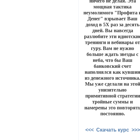
ничего не делая. Эта
мощная тактика
неумолимого "Профита 
Денег" взрывает Ваш
доход в 5Х раз за десять
дней. Вы навсегда
разлюбите эти идиотски
тренинги и вебинары о
гуру. Вам не нужно
больше ждать звезды с
неба, что бы Ваш
банковский счет
наполнялся как кувши
из денежного источника
Мы уже сделали на это
унизительно
примитивной стратегии
тройные суммы и
намерены это повторят
постоянно.
<<< Скачать курс >>>