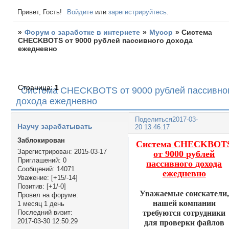
Привет, Гость!
Войдите
или
зарегистрируйтесь
.
»
Форум о заработке в интернете
»
Мусор
»
Система
CHECKBOTS от 9000 рублей пассивного дохода
ежедневно
Страница:
1
Система CHECKBOTS от 9000 рублей пассивно
дохода ежедневно
Поделиться
2017-03-
Научу зарабатывать
20 13:46:17
Заблокирован
Система CHECKBOT
Зарегистрирован
: 2015-03-17
от 9000 рублей
Приглашений:
0
пассивного дохода
Сообщений:
14071
ежедневно
Уважение:
[+15/-14]
Позитив:
[+1/-0]
Уважаемые соискатели,
Провел на форуме:
нашей компании
1 месяц 1 день
требуются сотрудники
Последний визит:
2017-03-30 12:50:29
для проверки файлов