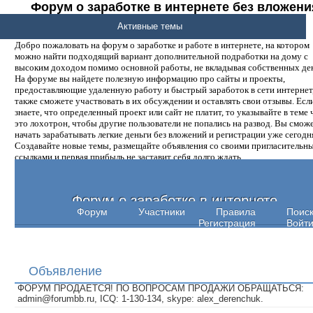
Форум о заработке в интернете без вложени
денег.
Активные темы
Добро пожаловать на форум о заработке и работе в интернете, на котором
можно найти подходящий вариант дополнительной подработки на дому с
высоким доходом помимо основной работы, не вкладывая собственных ден
На форуме вы найдете полезную информацию про сайты и проекты,
предоставляющие удаленную работу и быстрый заработок в сети интернет,
также сможете участвовать в их обсуждении и оставлять свои отзывы. Есл
знаете, что определенный проект или сайт не платит, то указывайте в теме 
это лохотрон, чтобы другие пользователи не попались на развод. Вы смож
начать зарабатывать легкие деньги без вложений и регистрации уже сегодн
Создавайте новые темы, размещайте объявления со своими пригласительн
ссылками и первая прибыль не заставит себя долго ждать.
Форум о заработке в интернете
Форум
Участники
Правила
Поис
Регистрация
Войт
Объявление
ФОРУМ ПРОДАЕТСЯ! ПО ВОПРОСАМ ПРОДАЖИ ОБРАЩАТЬСЯ:
admin@forumbb.ru, ICQ: 1-130-134, skype: alex_derenchuk.