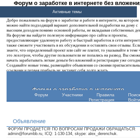
Форум о заработке в интернете без вложени
денег.
Активные темы
Добро пожаловать на форум о заработке и работе в интернете, на котором
можно найти подходящий вариант дополнительной подработки на дому с
высоким доходом помимо основной работы, не вкладывая собственных ден
На форуме вы найдете полезную информацию про сайты и проекты,
предоставляющие удаленную работу и быстрый заработок в сети интернет,
также сможете участвовать в их обсуждении и оставлять свои отзывы. Есл
знаете, что определенный проект или сайт не платит, то указывайте в теме 
это лохотрон, чтобы другие пользователи не попались на развод. Вы смож
начать зарабатывать легкие деньги без вложений и регистрации уже сегодн
Создавайте новые темы, размещайте объявления со своими пригласительн
ссылками и первая прибыль не заставит себя долго ждать.
Форум о заработке в интернете
Форум
Участники
Правила
Поис
Регистрация
Войт
Объявление
ФОРУМ ПРОДАЕТСЯ! ПО ВОПРОСАМ ПРОДАЖИ ОБРАЩАТЬСЯ:
admin@forumbb.ru, ICQ: 1-130-134, skype: alex_derenchuk.