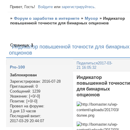
Привет, Гость!
Войдите
или
зарегистрируйтесь
.
»
Форум о заработке в интернете
»
Мусор
»
Индикатор
повышенной точности для бинарных опционов
Страница:
1
Индикатор повышенной точности для бинарных
опционов
Поделиться
2017-03-
Pro-100
21 16:05:32
Заблокирован
Индикатор
Зарегистрирован
: 2016-07-28
повышенной точност
Приглашений:
0
для бинарных
Сообщений:
1239
опционов
Уважение:
[+0/-0]
Позитив:
[+0/-0]
Провел на форуме:
3 дня 13 часов
Последний визит:
2017-03-29 20:44:07