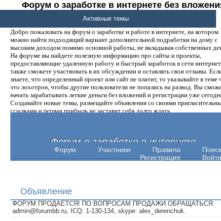
Форум о заработке в интернете без вложени
денег.
Активные темы
Добро пожаловать на форум о заработке и работе в интернете, на котором
можно найти подходящий вариант дополнительной подработки на дому с
высоким доходом помимо основной работы, не вкладывая собственных ден
На форуме вы найдете полезную информацию про сайты и проекты,
предоставляющие удаленную работу и быстрый заработок в сети интернет,
также сможете участвовать в их обсуждении и оставлять свои отзывы. Есл
знаете, что определенный проект или сайт не платит, то указывайте в теме 
это лохотрон, чтобы другие пользователи не попались на развод. Вы смож
начать зарабатывать легкие деньги без вложений и регистрации уже сегодн
Создавайте новые темы, размещайте объявления со своими пригласительн
ссылками и первая прибыль не заставит себя долго ждать.
Форум о заработке в интернете
Форум
Участники
Правила
Поис
Регистрация
Войт
Объявление
ФОРУМ ПРОДАЕТСЯ! ПО ВОПРОСАМ ПРОДАЖИ ОБРАЩАТЬСЯ:
admin@forumbb.ru, ICQ: 1-130-134, skype: alex_derenchuk.