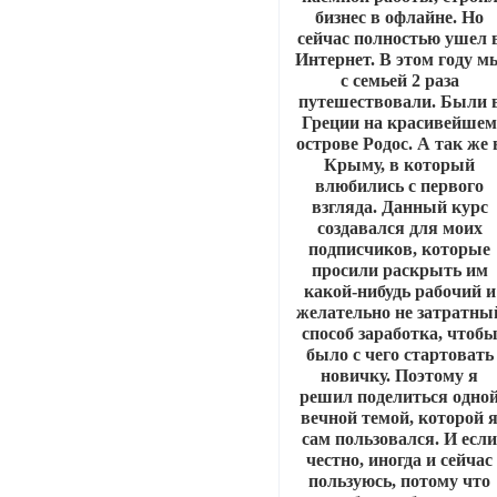
бизнес в офлайне. Но
сейчас полностью ушел 
Интернет. В этом году м
с семьей 2 раза
путешествовали. Были 
Греции на красивейше
острове Родос. А так же 
Крыму, в который
влюбились с первого
взгляда. Данный курс
создавался для моих
подписчиков, которые
просили раскрыть им
какой-нибудь рабочий и
желательно не затратны
способ заработка, чтоб
было с чего стартовать
новичку. Поэтому я
решил поделиться одно
вечной темой, которой 
сам пользовался. И есл
честно, иногда и сейчас
пользуюсь, потому что