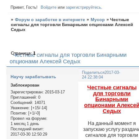
Привет, Гость!
Войдите
или
зарегистрируйтесь
.
»
Форум о заработке в интернете
»
Мусор
»
Честные
сигналы для торговли Бинарными опционами Алексей
Седых
Страница:
1
Честные сигналы для торговли Бинарными
опционами Алексей Седых
Поделиться
2017-03-
Научу зарабатывать
24 22:38:04
Заблокирован
Честные сигналы
Зарегистрирован
: 2015-03-17
для торговли
Приглашений:
0
Бинарными
Сообщений:
14071
опционами Алексе
Уважение:
[+15/-14]
Седых
Позитив:
[+1/-0]
Провел на форуме:
На данный момент я
1 месяц 1 день
запускаю услугу раздач
Последний визит:
2017-03-30 12:50:29
сигналов для торговли