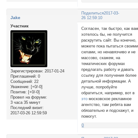
Поделиться
2017-03-
Jake
26 12:59:10
Участник
Согласен, так быстро, как ва
хотелось бы, не получится
раскрутить сайт. Вы конечно,
можете пока пытаться своим
силами, но ненавязчиво и не
массово, скажем, на
тематических форумах
предлагать работу и давать
Зарегистрирован
: 2017-01-24
ссылку для получения более
Приглашений:
0
детальной информации. А
Сообщений:
22
Уважение:
[+0/-0]
лучше, попробуйте
Позитив:
[+0/-0]
обратиться, например, вот в
Провел на форуме:
это
московское рекламное
3 часа 35 минут
агентство, там ребята вам
Последний визит:
обязательно и подскажут, и
2017-03-26 12:59:59
помогут.
0