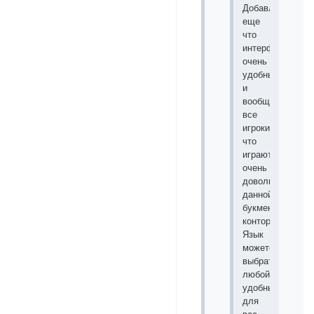
Добавлю
еще
что
интерфейс
очень
удобный
и
вообще
все
игроки
что
играют
очень
довольны
данной
букмекерской
конторой.
Язык
можете
выбрать
любой
удобный
для