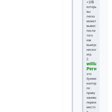
+10$
который
вы
легко
можете
вывести
после
того
как
выиграете
несколько
игр.
2.
williamhill
Регистрац
это
букмекерская
контора
по
праву
занимает
первое
место
в