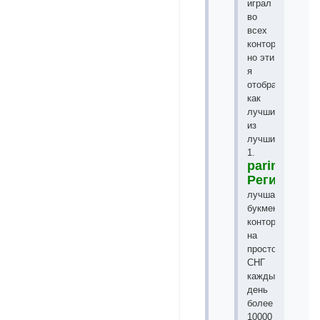
играл
во
всех
конторах
но эти
я
отобрал
как
лучшие
из
лучших!
1.
parimatch.n
Регистрац
лучшая
букмекерская
контора
на
просторах
СНГ
каждый
день
более
10000