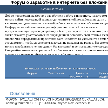
Форум о заработке в интернете без вложени
денег.
Активные темы
Добро пожаловать на форум о заработке и работе в интернете, на котором
можно найти подходящий вариант дополнительной подработки на дому с
высоким доходом помимо основной работы, не вкладывая собственных ден
На форуме вы найдете полезную информацию про сайты и проекты,
предоставляющие удаленную работу и быстрый заработок в сети интернет,
также сможете участвовать в их обсуждении и оставлять свои отзывы. Есл
знаете, что определенный проект или сайт не платит, то указывайте в теме 
это лохотрон, чтобы другие пользователи не попались на развод. Вы смож
начать зарабатывать легкие деньги без вложений и регистрации уже сегодн
Создавайте новые темы, размещайте объявления со своими пригласительн
ссылками и первая прибыль не заставит себя долго ждать.
Форум о заработке в интернете
Форум
Участники
Правила
Поис
Регистрация
Войт
Объявление
ФОРУМ ПРОДАЕТСЯ! ПО ВОПРОСАМ ПРОДАЖИ ОБРАЩАТЬСЯ:
admin@forumbb.ru, ICQ: 1-130-134, skype: alex_derenchuk.