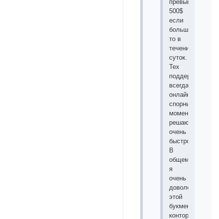
превышает
500$
если
больше
то в
течении
суток.
Тех
поддержка
всегда
онлайн
спорные
моменты
решаются
очень
быстро.
В
общем
я
очень
доволен
этой
букмекерской
конторой.