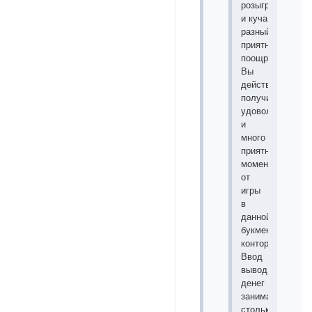
розыгрыши
и куча
разный
приятных
поощрений.
Вы
действительно
получите
удовольствие
и
много
приятных
моментов
от
игры
в
данной
букмекерской
конторе.
Ввод
вывод
денег
занимает
столько