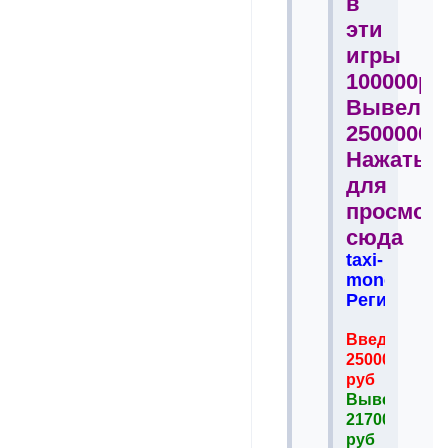
в
эти
игры
100000р
Вывел
2500000р
Нажать
для
просмот
сюда
taxi-
money.net
Регистрац
Введено
25000
руб
Вывел
217000
руб