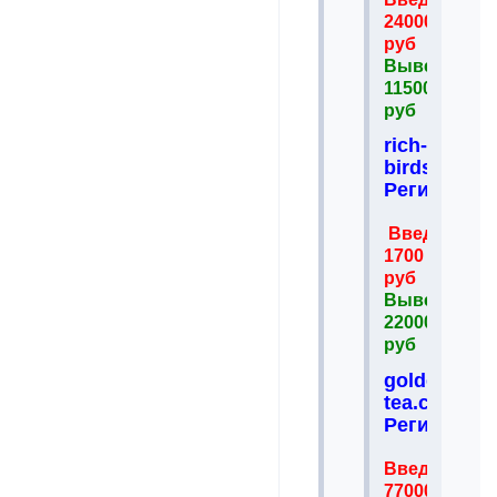
24000
руб
Вывел
115000
руб
rich-
birds.com
Регистрац
Введено
1700
руб
Вывел
22000
руб
golden-
tea.com
Регистрац
Введено
77000