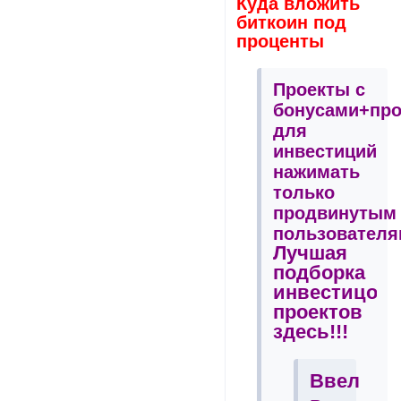
Куда вложить
биткоин под
проценты
Проекты с
бонусами+пр
для
инвестиций
нажимать
только
продвинутым
пользователя
Лучшая
подборка
инвестицон
проектов
здесь!!!
Ввел