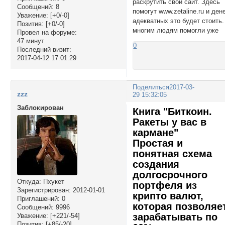
раскрутить свой сайт. Здесь
Сообщений:
8
помогут www.zetaline.ru и ден
Уважение:
[+0/-0]
адекватных это будет стоить.
Позитив:
[+0/-0]
многим людям помогли уже
Провел на форуме:
47 минут
0
Последний визит:
2017-04-12 17:01:29
Поделиться
2017-03-
zzz
29 15:32:05
Заблокирован
Книга "Биткоин.
Ракеты у вас в
кармане"
Простая и
понятная схема
создания
долгосрочного
Откуда:
Пхукет
портфеля из
Зарегистрирован
: 2012-01-01
крипто валют,
Приглашений:
0
которая позволяе
Сообщений:
9996
зарабатывать по
Уважение:
[+221/-54]
Позитив:
[+85/-20]