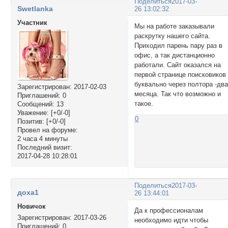
Поделиться
2017-03-
Swetlanka
26 13:02:32
Участник
Мы на работе заказывали
раскрутку нашего сайта.
Приходил парень пару раз в
офис, а так дистанционно
работали. Сайт оказался на
первой странице поисковиков
буквально через полтора -дв
Зарегистрирован
: 2017-02-03
месяца. Так что возможно и
Приглашений:
0
такое.
Сообщений:
13
Уважение:
[+0/-0]
0
Позитив:
[+0/-0]
Провел на форуме:
2 часа 4 минуты
Последний визит:
2017-04-28 10:28:01
Поделиться
2017-03-
доха1
26 13:44:01
Новичок
Да к профессионалам
Зарегистрирован
: 2017-03-26
необходимо идти чтобы
Приглашений:
0