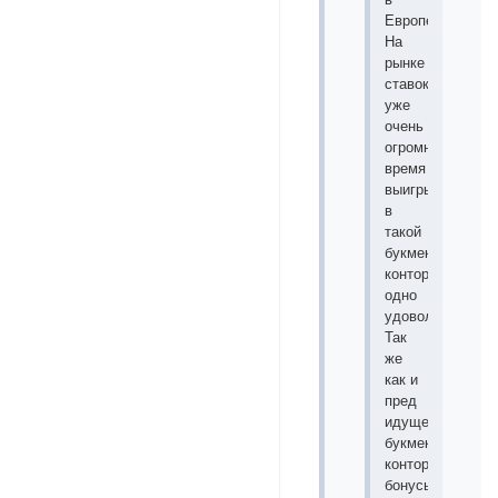
Европе.
На
рынке
ставок
уже
очень
огромное
время
выигрывать
в
такой
букмекерской
конторе
одно
удовольствие.
Так
же
как и
пред
идущей
букмекерской
конторе
бонусы