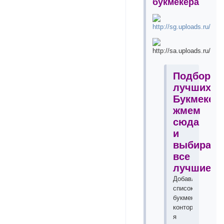
букмекера
Подборка
лучших
Букмекер
жмем
сюда
и
выбираем
все
лучшие!!!
Добавлю
список
букмекерских
контор
я