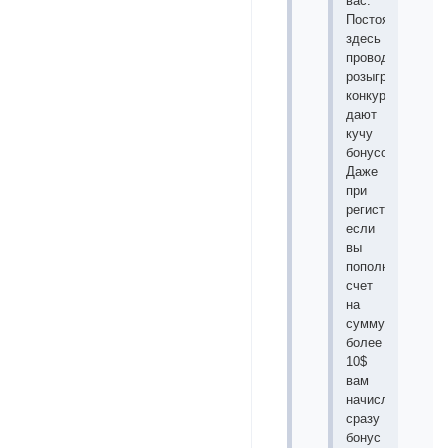
вас.
Постоянно
здесь
проводятся
розыгрыши
конкурсы
дают
кучу
бонусов.
Даже
при
регистрации
если
вы
пополните
счет
на
сумму
более
10$
вам
начисляют
сразу
бонус