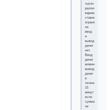
тысяч
различных
вариантов
ставок,
ограничений
на
ввод
и
вывод
денег
нет.
Ввод
денег
моментальный,
вывод
денег
в
течение
15
минут
если
сумма
не