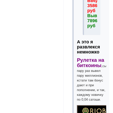
Введено
35864
руб
Выведено
78965
руб
А это я
развлекся
немножко
Рулетка на
биткоины
,сыгра
пару раз вывел
пару миллионов,
кстати там бонус
дают и при
пополнении, и так,
каждому новичку
по 0,04 сатоши.