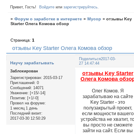
Привет, Гость!
Войдите
или
зарегистрируйтесь
.
»
Форум о заработке в интернете
»
Мусор
»
отзывы Key
Starter Олега Комова обзор
Страница:
1
отзывы Key Starter Олега Комова обзор
Поделиться
2017-03-
Научу зарабатывать
27 14:47:44
Заблокирован
отзывы Key Starter
Зарегистрирован
: 2015-03-17
Олега Комова обзо
Приглашений:
0
Сообщений:
14071
Олег Комов. Я
Уважение:
[+15/-14]
зарабатываю на сайте
Позитив:
[+1/-0]
Key Starter - это
Провел на форуме:
полузакрытый проект,
1 месяц 1 день
если мощности вашего
Последний визит:
2017-03-30 12:50:29
устройства не хватит, т
вы просто не сможете
зайти на сайт. Если вы