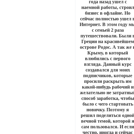
года назад ушел с
наемной работы, строи
бизнес в офлайне. Но
сейчас полностью ушел 
Интернет. В этом году м
с семьей 2 раза
путешествовали. Были 
Греции на красивейше
острове Родос. А так же 
Крыму, в который
влюбились с первого
взгляда. Данный курс
создавался для моих
подписчиков, которые
просили раскрыть им
какой-нибудь рабочий и
желательно не затратны
способ заработка, чтоб
было с чего стартовать
новичку. Поэтому я
решил поделиться одно
вечной темой, которой 
сам пользовался. И есл
честно, иногда и сейчас