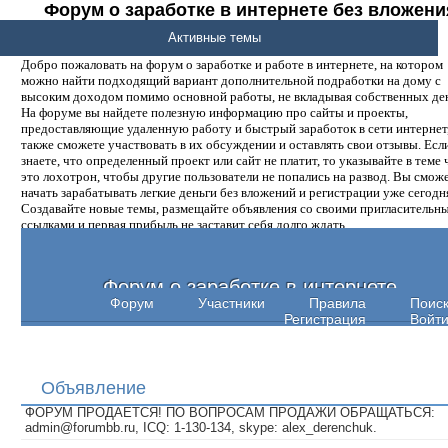
Форум о заработке в интернете без вложени
денег.
Активные темы
Добро пожаловать на форум о заработке и работе в интернете, на котором
можно найти подходящий вариант дополнительной подработки на дому с
высоким доходом помимо основной работы, не вкладывая собственных ден
На форуме вы найдете полезную информацию про сайты и проекты,
предоставляющие удаленную работу и быстрый заработок в сети интернет,
также сможете участвовать в их обсуждении и оставлять свои отзывы. Есл
знаете, что определенный проект или сайт не платит, то указывайте в теме 
это лохотрон, чтобы другие пользователи не попались на развод. Вы смож
начать зарабатывать легкие деньги без вложений и регистрации уже сегодн
Создавайте новые темы, размещайте объявления со своими пригласительн
ссылками и первая прибыль не заставит себя долго ждать.
Форум о заработке в интернете
Форум
Участники
Правила
Поис
Регистрация
Войт
Объявление
ФОРУМ ПРОДАЕТСЯ! ПО ВОПРОСАМ ПРОДАЖИ ОБРАЩАТЬСЯ:
admin@forumbb.ru, ICQ: 1-130-134, skype: alex_derenchuk.