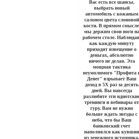
Вас есть все шансы,
выбрать новый
автомобиль с кожаным
салоном цвета слоново
кости. В прямом смысле
мы держим свои ноги н
рабочем столе. Наблюдая
как каждую минуту
приходит извещение о
деньгах, абсолютно
ничего не делая. Эта
мощная тактика
неумолимого "Профита 
Денег" взрывает Ваш
доход в 5Х раз за десять
дней. Вы навсегда
разлюбите эти идиотски
тренинги и вебинары о
гуру. Вам не нужно
больше ждать звезды с
неба, что бы Ваш
банковский счет
наполнялся как кувши
из денежного источника