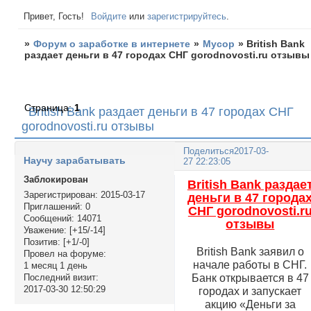
Привет, Гость!
Войдите
или
зарегистрируйтесь
.
»
Форум о заработке в интернете
»
Мусор
»
British Bank
раздает деньги в 47 городах СНГ gorodnovosti.ru отзывы
Страница:
1
British Bank раздает деньги в 47 городах СНГ
gorodnovosti.ru отзывы
Поделиться
2017-03-
Научу зарабатывать
27 22:23:05
Заблокирован
British Bank раздае
Зарегистрирован
: 2015-03-17
деньги в 47 города
Приглашений:
0
СНГ gorodnovosti.r
Сообщений:
14071
отзывы
Уважение:
[+15/-14]
Позитив:
[+1/-0]
British Bank заявил о
Провел на форуме:
начале работы в СНГ.
1 месяц 1 день
Банк открывается в 47
Последний визит:
2017-03-30 12:50:29
городах и запускает
акцию «Деньги за