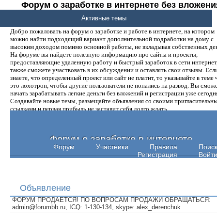
Форум о заработке в интернете без вложени
денег.
Активные темы
Добро пожаловать на форум о заработке и работе в интернете, на котором
можно найти подходящий вариант дополнительной подработки на дому с
высоким доходом помимо основной работы, не вкладывая собственных ден
На форуме вы найдете полезную информацию про сайты и проекты,
предоставляющие удаленную работу и быстрый заработок в сети интернет,
также сможете участвовать в их обсуждении и оставлять свои отзывы. Есл
знаете, что определенный проект или сайт не платит, то указывайте в теме 
это лохотрон, чтобы другие пользователи не попались на развод. Вы смож
начать зарабатывать легкие деньги без вложений и регистрации уже сегодн
Создавайте новые темы, размещайте объявления со своими пригласительн
ссылками и первая прибыль не заставит себя долго ждать.
Форум о заработке в интернете
Форум
Участники
Правила
Поис
Регистрация
Войт
Объявление
ФОРУМ ПРОДАЕТСЯ! ПО ВОПРОСАМ ПРОДАЖИ ОБРАЩАТЬСЯ:
admin@forumbb.ru, ICQ: 1-130-134, skype: alex_derenchuk.