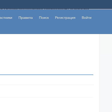
ому с высоким доходом помимо основной работы, не вкладывая
 в сети интернет, а также сможете участвовать в их обсуждении
льзователи не попались на развод. Вы сможете начать зарабатывать
астники
Правила
Поиск
Регистрация
Войти
 первая прибыль не заставит себя долго ждать.