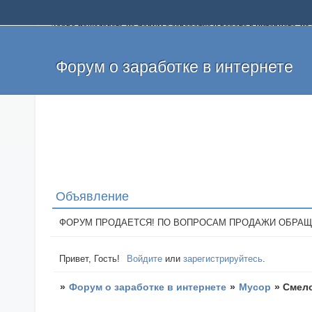
Добро пожаловать на форум о заработке и работе в интернете, 
собственных денег. На форуме вы найдете полезную информацию 
и оставлять свои отзывы. Если вы знаете, что определенный проек
легкие деньги без вложений и регистрации уже сегодня. Создавай
Форум о заработке в интернете
Объявление
ФОРУМ ПРОДАЕТСЯ! ПО ВОПРОСАМ ПРОДАЖИ ОБРАЩАТЬСЯ: 
Привет, Гость!
Войдите
или
зарегистрируйтесь
.
»
Форум о заработке в интернете
»
Мусор
»
Смело