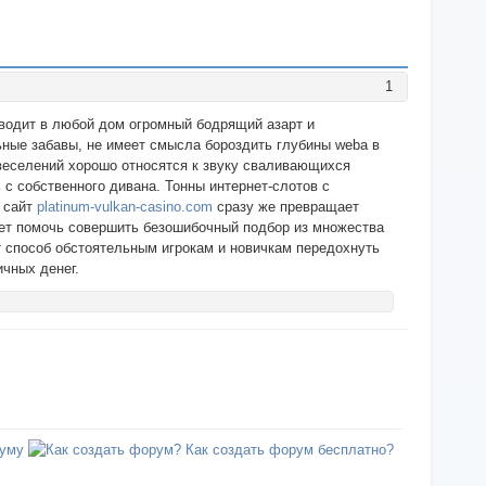
1
иводит в любой дом огромный бодрящий азарт и
ьные забавы, не имеет смысла бороздить глубины webа в
веселений хорошо относятся к звуку сваливающихся
с собственного дивана. Тонны интернет-слотов с
й сайт
platinum-vulkan-casino.com
сразу же превращает
жет помочь совершить безошибочный подбор из множества
 способ обстоятельным игрокам и новичкам передохнуть
ичных денег.
уму