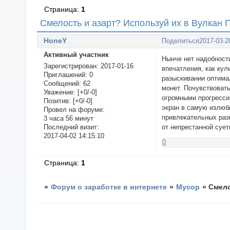
Страница:
1
Смелость и азарт? Используй их в Вулкан 
HoneY
Поделиться
2017-03-2
Активный участник
Нынче нет надобност
Зарегистрирован
: 2017-01-16
впечатления, как ку
Приглашений:
0
разыскивании оптима
Сообщений:
62
монет. Почувствоват
Уважение:
[+0/-0]
огромными прогресси
Позитив:
[+0/-0]
экран в самую излюб
Провел на форуме:
привлекательных раз
3 часа 56 минут
от непрестанной суе
Последний визит:
2017-04-02 14:15:10
0
Страница:
1
»
Форум о заработке в интернете
»
Мусор
»
Смело