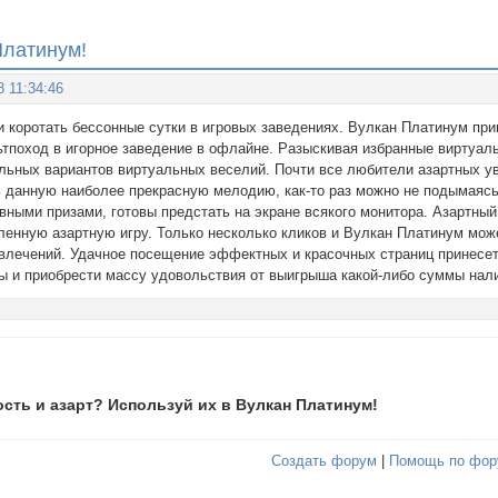
Платинум!
8 11:34:46
и коротать бессонные сутки в игровых заведениях. Вулкан Платинум пр
льтпоход в игорное заведение в офлайне. Разыскивая избранные виртуал
льных вариантов виртуальных веселий. Почти все любители азартных у
ь данную наиболее прекрасную мелодию, как-то раз можно не подымаясь 
вными призами, готовы предстать на экране всякого монитора. Азартны
ленную азартную игру. Только несколько кликов и Вулкан Платинум мо
влечений. Удачное посещение эффектных и красочных страниц принесет
ты и приобрести массу удовольствия от выигрыша какой-либо суммы нал
сть и азарт? Используй их в Вулкан Платинум!
Создать форум
|
Помощь по фор