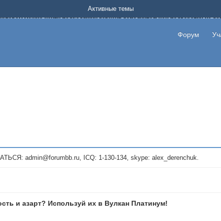
Форум о заработке в интернете без вложения денег.
Активные темы
на котором можно найти подходящий вариант дополнительной подработки на д
про сайты и проекты, предоставляющие удаленную работу и быстрый заработок
т или сайт не платит, то указывайте в теме что это лохотрон, чтобы другие по
Форум
Уч
те новые темы, размещайте объявления со своими пригласительными ссылками и
admin@forumbb.ru, ICQ: 1-130-134, skype: alex_derenchuk.
сть и азарт? Используй их в Вулкан Платинум!