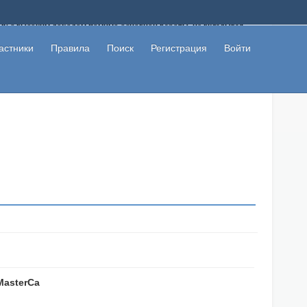
ому с высоким доходом помимо основной работы, не вкладывая
 в сети интернет, а также сможете участвовать в их обсуждении
льзователи не попались на развод. Вы сможете начать зарабатывать
астники
Правила
Поиск
Регистрация
Войти
 первая прибыль не заставит себя долго ждать.
MasterCa