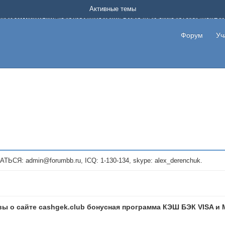
Форум о заработке в интернете без вложения денег.
Активные темы
на котором можно найти подходящий вариант дополнительной подработки на д
про сайты и проекты, предоставляющие удаленную работу и быстрый заработок
т или сайт не платит, то указывайте в теме что это лохотрон, чтобы другие по
Форум
Уч
те новые темы, размещайте объявления со своими пригласительными ссылками и
admin@forumbb.ru, ICQ: 1-130-134, skype: alex_derenchuk.
ы о сайте cashgek.club бонусная программа КЭШ БЭК VISA и 