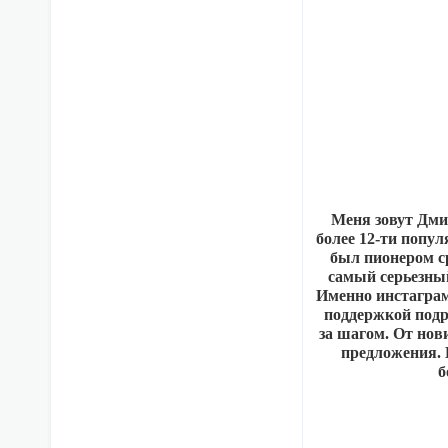
Меня зовут Дми
более 12-ти попул
был пионером с
самый серьезный
Именно инстаграм 
поддержкой подр
за шагом. От нов
предложения. 
б