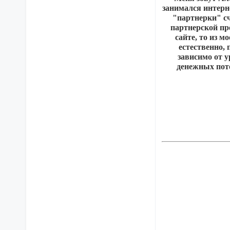
занимался интерн
"партнерки" сч
партнерской про
сайте, то из м
естественно, 
зависимо от 
денежных пото