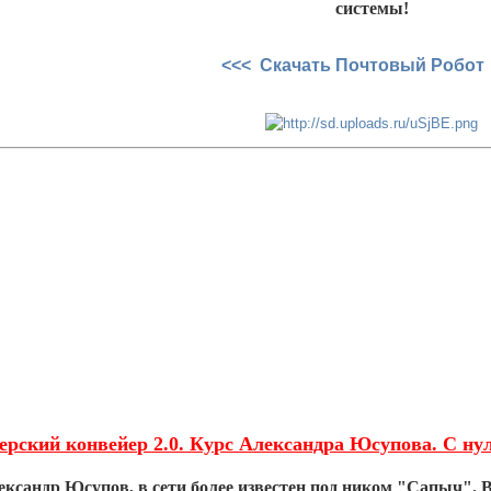
системы!
<<< Скачать Почтовый Робот
ерский конвейер 2.0. Курс Александра Юсупова. С нул
ксандр Юсупов, в сети более известен под ником "Сапыч". В 