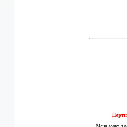
Партн
Меня зовут Але