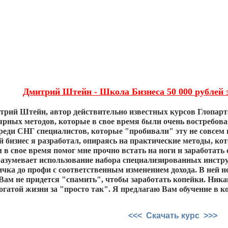
Дмитрий Штейн - Школа Бизнеса 50 000 рублей з
трий Штейн, автор действительно известных курсов Глопарта
ярных методов, которые в свое время были очень востребован
реди СНГ специалистов, которые "пробивали" эту не совсем 
 бизнес я разработал, опираясь на практические методы, ко
в свое время помог мне прочно встать на ноги и заработать 
азумевает использование набора специализированных инструм
ичка до профи с соответственным изменением дохода. В ней 
Вам не придется "спамить", чтобы заработать копейки. Ник
огатой жизни за "просто так". Я предлагаю Вам обучение в ко
<<< Скачать курс >>>