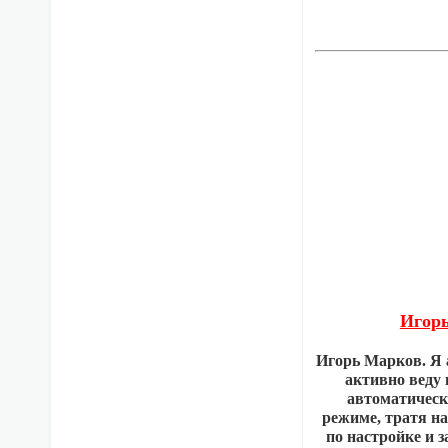
Игорь
Игорь Марков. Я 
активно веду 
автоматическ
режиме, тратя н
по настройке и з