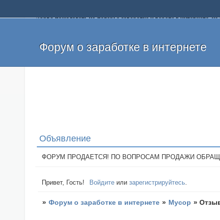
Добро пожаловать на форум о заработке и работе в интернете, 
собственных денег. На форуме вы найдете полезную информацию 
и оставлять свои отзывы. Если вы знаете, что определенный проек
легкие деньги без вложений и регистрации уже сегодня. Создавай
Форум о заработке в интернете
Объявление
ФОРУМ ПРОДАЕТСЯ! ПО ВОПРОСАМ ПРОДАЖИ ОБРАЩАТЬСЯ: 
Привет, Гость!
Войдите
или
зарегистрируйтесь
.
»
Форум о заработке в интернете
»
Мусор
»
Отзыв