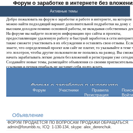
Форум о заработке в интернете без вложени
денег.
Активные темы
Добро пожаловать на форум о заработке и работе в интернете, на котором
можно найти подходящий вариант дополнительной подработки на дому с
высоким доходом помимо основной работы, не вкладывая собственных ден
На форуме вы найдете полезную информацию про сайты и проекты,
предоставляющие удаленную работу и быстрый заработок в сети интернет,
также сможете участвовать в их обсуждении и оставлять свои отзывы. Есл
знаете, что определенный проект или сайт не платит, то указывайте в теме 
это лохотрон, чтобы другие пользователи не попались на развод. Вы смож
начать зарабатывать легкие деньги без вложений и регистрации уже сегодн
Создавайте новые темы, размещайте объявления со своими пригласительн
ссылками и первая прибыль не заставит себя долго ждать.
Форум о заработке в интернете
Форум
Участники
Правила
Поис
Регистрация
Войт
Объявление
ФОРУМ ПРОДАЕТСЯ! ПО ВОПРОСАМ ПРОДАЖИ ОБРАЩАТЬСЯ:
admin@forumbb.ru, ICQ: 1-130-134, skype: alex_derenchuk.