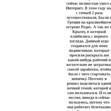
сейчас полностью ушел 
Интернет. В этом году м
с семьей 2 раза
путешествовали. Были 
Греции на красивейше
острове Родос. А так же 
Крыму, в который
влюбились с первого
взгляда. Данный курс
создавался для моих
подписчиков, которые
просили раскрыть им
какой-нибудь рабочий и
желательно не затратны
способ заработка, чтоб
было с чего стартовать
новичку. Поэтому я
решил поделиться одно
вечной темой, которой 
сам пользовался. И есл
честно, иногда и сейчас
пользуюсь, потому что
она работает безотказно