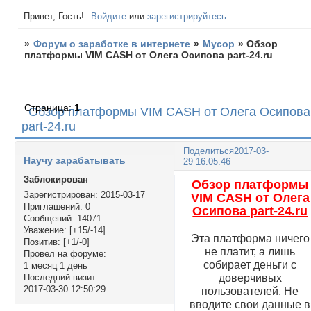
Привет, Гость!
Войдите
или
зарегистрируйтесь
.
»
Форум о заработке в интернете
»
Мусор
»
Обзор
платформы VIM CASH от Олега Осипова part-24.ru
Страница:
1
Обзор платформы VIM CASH от Олега Осипова
part-24.ru
Поделиться
2017-03-
Научу зарабатывать
29 16:05:46
Заблокирован
Обзор платформы
Зарегистрирован
: 2015-03-17
VIM CASH от Олега
Приглашений:
0
Осипова part-24.ru
Сообщений:
14071
Уважение:
[+15/-14]
Эта платформа ничего
Позитив:
[+1/-0]
не платит, а лишь
Провел на форуме:
собирает деньги с
1 месяц 1 день
доверчивых
Последний визит:
2017-03-30 12:50:29
пользователей. Не
вводите свои данные в