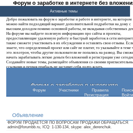
Форум о заработке в интернете без вложени
денег.
Активные темы
Добро пожаловать на форум о заработке и работе в интернете, на котором
можно найти подходящий вариант дополнительной подработки на дому с
высоким доходом помимо основной работы, не вкладывая собственных ден
На форуме вы найдете полезную информацию про сайты и проекты,
предоставляющие удаленную работу и быстрый заработок в сети интернет,
также сможете участвовать в их обсуждении и оставлять свои отзывы. Есл
знаете, что определенный проект или сайт не платит, то указывайте в теме 
это лохотрон, чтобы другие пользователи не попались на развод. Вы смож
начать зарабатывать легкие деньги без вложений и регистрации уже сегодн
Создавайте новые темы, размещайте объявления со своими пригласительн
ссылками и первая прибыль не заставит себя долго ждать.
Форум о заработке в интернете
Форум
Участники
Правила
Поис
Регистрация
Войт
Объявление
ФОРУМ ПРОДАЕТСЯ! ПО ВОПРОСАМ ПРОДАЖИ ОБРАЩАТЬСЯ:
admin@forumbb.ru, ICQ: 1-130-134, skype: alex_derenchuk.