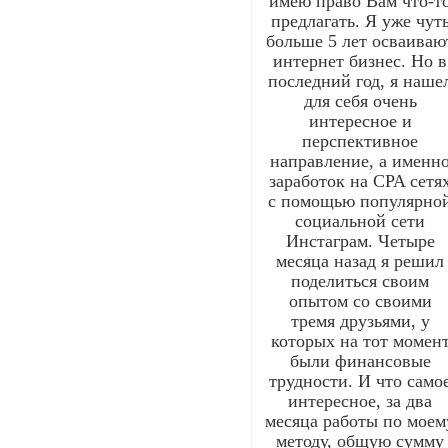
имею право Вам что-т
предлагать. Я уже чут
больше 5 лет осваиваю
интернет бизнес. Но в
последний год, я наше
для себя очень
интересное и
перспективное
направление, а именн
заработок на CPA сетя
с помощью популярно
социальной сети
Инстаграм. Четыре
месяца назад я решил
поделиться своим
опытом со своими
тремя друзьями, у
которых на тот момен
были финансовые
трудности. И что само
интересное, за два
месяца работы по моем
методу, общую сумму