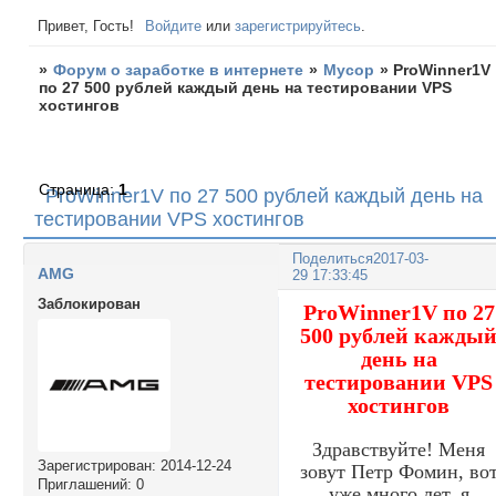
Привет, Гость!
Войдите
или
зарегистрируйтесь
.
»
Форум о заработке в интернете
»
Мусор
»
ProWinner1V
по 27 500 рублей каждый день на тестировании VPS
хостингов
Страница:
1
ProWinner1V по 27 500 рублей каждый день на
тестировании VPS хостингов
Поделиться
2017-03-
AMG
29 17:33:45
Заблокирован
ProWinner1V по 27
500 рублей кажды
день на
тестировании VPS
хостингов
Здравствуйте! Меня
Зарегистрирован
: 2014-12-24
зовут Петр Фомин, во
Приглашений:
0
уже много лет, я