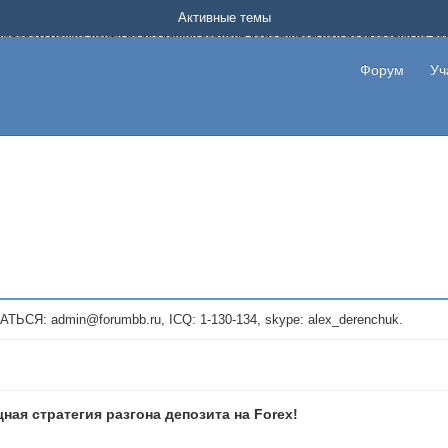
Форум о заработке в интернете без вложения денег.
Активные темы
на котором можно найти подходящий вариант дополнительной подработки на д
про сайты и проекты, предоставляющие удаленную работу и быстрый заработок
т или сайт не платит, то указывайте в теме что это лохотрон, чтобы другие по
Форум
Уч
те новые темы, размещайте объявления со своими пригласительными ссылками и
admin@forumbb.ru, ICQ: 1-130-134, skype: alex_derenchuk.
ная стратегия разгона депозита на Forex!