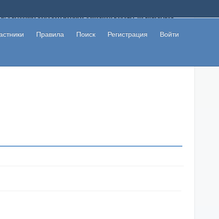
ому с высоким доходом помимо основной работы, не вкладывая
 в сети интернет, а также сможете участвовать в их обсуждении
льзователи не попались на развод. Вы сможете начать зарабатывать
астники
Правила
Поиск
Регистрация
Войти
 первая прибыль не заставит себя долго ждать.