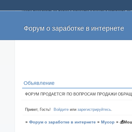
Добро пожаловать на форум о заработке и работе в интернете, 
собственных денег. На форуме вы найдете полезную информацию 
и оставлять свои отзывы. Если вы знаете, что определенный проек
легкие деньги без вложений и регистрации уже сегодня. Создавай
Форум о заработке в интернете
Объявление
ФОРУМ ПРОДАЕТСЯ! ПО ВОПРОСАМ ПРОДАЖИ ОБРАЩАТЬСЯ: 
Привет, Гость!
Войдите
или
зарегистрируйтесь
.
»
Форум о заработке в интернете
»
Мусор
»
💰Мощ