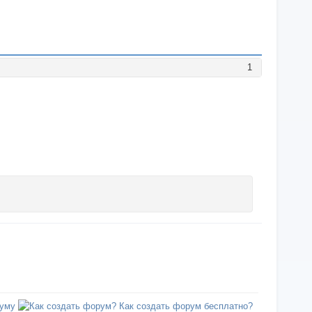
1
уму