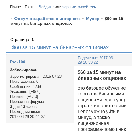
Привет, Гость!
Войдите
или
зарегистрируйтесь
.
»
Форум о заработке в интернете
»
Мусор
»
$60 за 15
минут на бинарных опционах
Страница:
1
$60 за 15 минут на бинарных опционах
Поделиться
2017-03-
Pro-100
29 20:33:22
Заблокирован
$60 за 15 минут на
Зарегистрирован
: 2016-07-28
бинарных опционах
Приглашений:
0
Сообщений:
1239
это базовое обучение
Уважение:
[+0/-0]
торговле бинарными
Позитив:
[+0/-0]
опционами, две супер-
Провел на форуме:
стратегии, с которыми
3 дня 13 часов
невозможно уйти в
Последний визит:
2017-03-29 20:44:07
минус, а также
лицензионная
программа-помощник