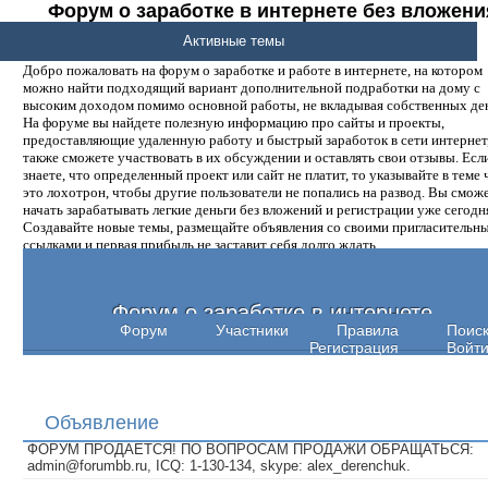
Форум о заработке в интернете без вложени
денег.
Активные темы
Добро пожаловать на форум о заработке и работе в интернете, на котором
можно найти подходящий вариант дополнительной подработки на дому с
высоким доходом помимо основной работы, не вкладывая собственных ден
На форуме вы найдете полезную информацию про сайты и проекты,
предоставляющие удаленную работу и быстрый заработок в сети интернет,
также сможете участвовать в их обсуждении и оставлять свои отзывы. Есл
знаете, что определенный проект или сайт не платит, то указывайте в теме 
это лохотрон, чтобы другие пользователи не попались на развод. Вы смож
начать зарабатывать легкие деньги без вложений и регистрации уже сегодн
Создавайте новые темы, размещайте объявления со своими пригласительн
ссылками и первая прибыль не заставит себя долго ждать.
Форум о заработке в интернете
Форум
Участники
Правила
Поис
Регистрация
Войт
Объявление
ФОРУМ ПРОДАЕТСЯ! ПО ВОПРОСАМ ПРОДАЖИ ОБРАЩАТЬСЯ:
admin@forumbb.ru, ICQ: 1-130-134, skype: alex_derenchuk.