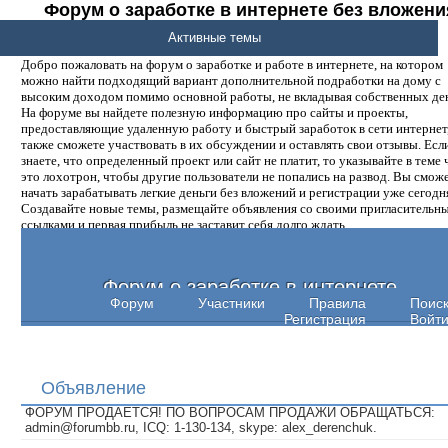
Форум о заработке в интернете без вложени
денег.
Активные темы
Добро пожаловать на форум о заработке и работе в интернете, на котором
можно найти подходящий вариант дополнительной подработки на дому с
высоким доходом помимо основной работы, не вкладывая собственных ден
На форуме вы найдете полезную информацию про сайты и проекты,
предоставляющие удаленную работу и быстрый заработок в сети интернет,
также сможете участвовать в их обсуждении и оставлять свои отзывы. Есл
знаете, что определенный проект или сайт не платит, то указывайте в теме 
это лохотрон, чтобы другие пользователи не попались на развод. Вы смож
начать зарабатывать легкие деньги без вложений и регистрации уже сегодн
Создавайте новые темы, размещайте объявления со своими пригласительн
ссылками и первая прибыль не заставит себя долго ждать.
Форум о заработке в интернете
Форум
Участники
Правила
Поис
Регистрация
Войт
Объявление
ФОРУМ ПРОДАЕТСЯ! ПО ВОПРОСАМ ПРОДАЖИ ОБРАЩАТЬСЯ:
admin@forumbb.ru, ICQ: 1-130-134, skype: alex_derenchuk.