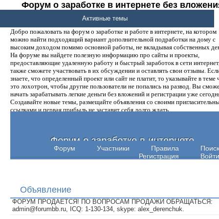
Форум о заработке в интернете без вложени
денег.
Активные темы
Добро пожаловать на форум о заработке и работе в интернете, на котором
можно найти подходящий вариант дополнительной подработки на дому с
высоким доходом помимо основной работы, не вкладывая собственных ден
На форуме вы найдете полезную информацию про сайты и проекты,
предоставляющие удаленную работу и быстрый заработок в сети интернет,
также сможете участвовать в их обсуждении и оставлять свои отзывы. Есл
знаете, что определенный проект или сайт не платит, то указывайте в теме 
это лохотрон, чтобы другие пользователи не попались на развод. Вы смож
начать зарабатывать легкие деньги без вложений и регистрации уже сегодн
Создавайте новые темы, размещайте объявления со своими пригласительн
ссылками и первая прибыль не заставит себя долго ждать.
Форум о заработке в интернете
Форум
Участники
Правила
Поис
Регистрация
Войт
Объявление
ФОРУМ ПРОДАЕТСЯ! ПО ВОПРОСАМ ПРОДАЖИ ОБРАЩАТЬСЯ:
admin@forumbb.ru, ICQ: 1-130-134, skype: alex_derenchuk.