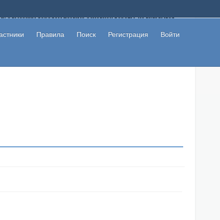
ому с высоким доходом помимо основной работы, не вкладывая
 в сети интернет, а также сможете участвовать в их обсуждении
льзователи не попались на развод. Вы сможете начать зарабатывать
астники
Правила
Поиск
Регистрация
Войти
 первая прибыль не заставит себя долго ждать.