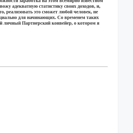
можности заработка на этом всемирно известном
ивожу адекватную статистику своих доходов, и,
сто, реализовать это сможет любой человек, не
пециально для начинающих. Со временем таких
вой личный Партнерский конвейер, о котором я