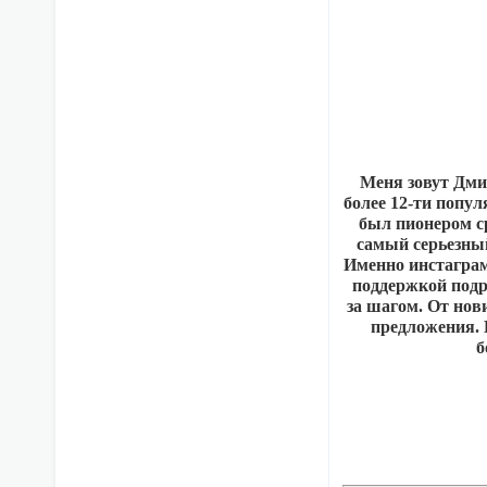
Меня зовут Дми
более 12-ти попул
был пионером с
самый серьезный
Именно инстаграм 
поддержкой подр
за шагом. От нов
предложения. 
б