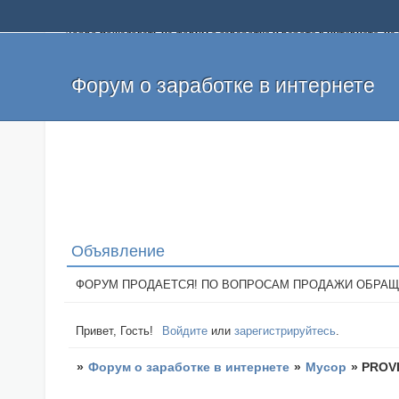
Добро пожаловать на форум о заработке и работе в интернете, 
собственных денег. На форуме вы найдете полезную информацию 
и оставлять свои отзывы. Если вы знаете, что определенный проек
легкие деньги без вложений и регистрации уже сегодня. Создавай
Форум о заработке в интернете
Объявление
ФОРУМ ПРОДАЕТСЯ! ПО ВОПРОСАМ ПРОДАЖИ ОБРАЩАТЬСЯ: 
Привет, Гость!
Войдите
или
зарегистрируйтесь
.
»
Форум о заработке в интернете
»
Мусор
»
PROVI