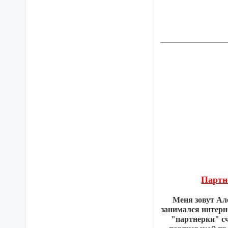
Партн
Меня зовут Але
занимался интерн
"партнерки" сч