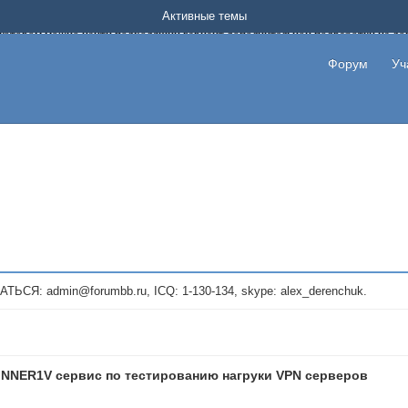
Форум о заработке в интернете без вложения денег.
Активные темы
на котором можно найти подходящий вариант дополнительной подработки на д
про сайты и проекты, предоставляющие удаленную работу и быстрый заработок
т или сайт не платит, то указывайте в теме что это лохотрон, чтобы другие по
Форум
Уч
те новые темы, размещайте объявления со своими пригласительными ссылками и
admin@forumbb.ru, ICQ: 1-130-134, skype: alex_derenchuk.
NNER1V сервис по тестированию нагруки VPN серверов