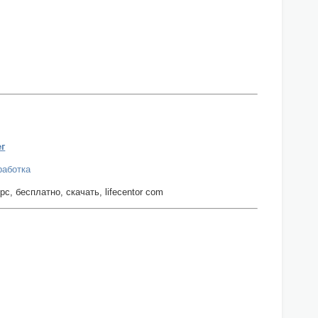
ег
работка
урс, бесплатно, скачать, lifecentor com