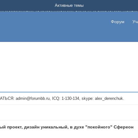
Форум о заработке в интернете без вложения денег.
Активные темы
на котором можно найти подходящий вариант дополнительной подработки на д
про сайты и проекты, предоставляющие удаленную работу и быстрый заработок
т или сайт не платит, то указывайте в теме что это лохотрон, чтобы другие по
Форум
Уч
те новые темы, размещайте объявления со своими пригласительными ссылками и
admin@forumbb.ru, ICQ: 1-130-134, skype: alex_derenchuk.
й проект, дизайн уникальный, в духе "покойного" Сфереон