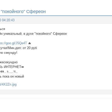
 "покойного" Сфереон
0 04:20:43
ься
йн уникальный, в духе "покойного" Сфереон
tps://goo.gl/J5Qe4T
🔥
сутки!Мин.деп: от 20 руб
ую секунду!
ежесекундно
СЬ ИНТЕРНЕТ⬅
..🚶....🏃.
ь пока он новый