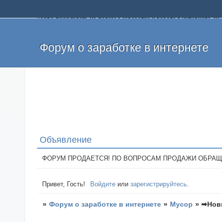
Добро пожаловать на форум о заработке и работе в интернете, 
собственных денег. На форуме вы найдете полезную информацию 
и оставлять свои отзывы. Если вы знаете, что определенный проек
легкие деньги без вложений и регистрации уже сегодня. Создавай
Форум о заработке в интернете
Объявление
ФОРУМ ПРОДАЕТСЯ! ПО ВОПРОСАМ ПРОДАЖИ ОБРАЩАТЬСЯ: 
Привет, Гость!
Войдите
или
зарегистрируйтесь
.
»
Форум о заработке в интернете
»
Мусор
»
➡Новы