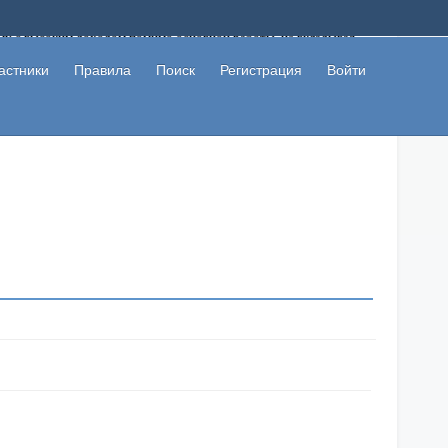
ому с высоким доходом помимо основной работы, не вкладывая
 в сети интернет, а также сможете участвовать в их обсуждении
льзователи не попались на развод. Вы сможете начать зарабатывать
астники
Правила
Поиск
Регистрация
Войти
 первая прибыль не заставит себя долго ждать.