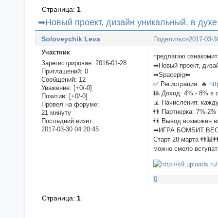
Страница:
1
➡Новый проект, дизайн уникальный, в духе
Soloveychik Leva
Поделиться
2017-03-3
Участник
предлагаю ознакомит
Зарегистрирован
: 2016-01-28
➡Новый проект, диза
Приглашений:
0
➡Spacepig⬅
Сообщений:
12
✅ Регистрация: 🔥
ht
Уважение:
[+0/-0]
🎱 Доход: 4% - 8% в 
Позитив:
[+0/-0]
📊 Начисления: кажд
Провел на форуме:
👬 Партнерка: 7%-2%
21 минуту
👬 Вывод возможен 
Последний визит:
2017-03-30 04:20:45
➡ИГРА БОМБИТ ВЕ
Старт 28 марта 👬👯👭
можно смело вступат
0
Страница:
1