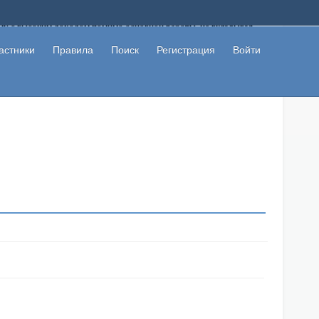
ому с высоким доходом помимо основной работы, не вкладывая
 в сети интернет, а также сможете участвовать в их обсуждении
льзователи не попались на развод. Вы сможете начать зарабатывать
астники
Правила
Поиск
Регистрация
Войти
 первая прибыль не заставит себя долго ждать.