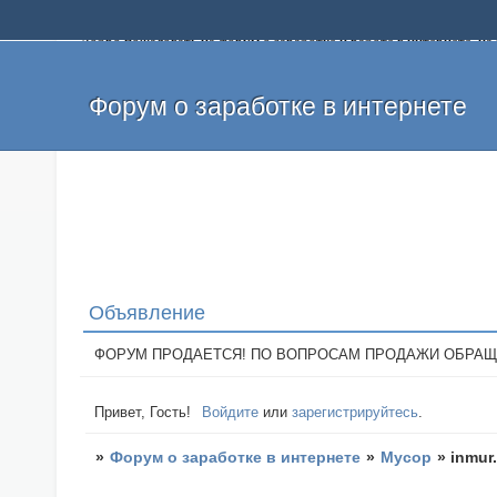
Добро пожаловать на форум о заработке и работе в интернете, 
собственных денег. На форуме вы найдете полезную информацию 
и оставлять свои отзывы. Если вы знаете, что определенный проек
легкие деньги без вложений и регистрации уже сегодня. Создавай
Форум о заработке в интернете
Объявление
ФОРУМ ПРОДАЕТСЯ! ПО ВОПРОСАМ ПРОДАЖИ ОБРАЩАТЬСЯ: 
Привет, Гость!
Войдите
или
зарегистрируйтесь
.
»
Форум о заработке в интернете
»
Мусор
»
inmur