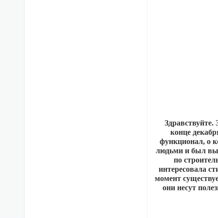
Здравствуйте. 
конце декабр
функционал, о к
людьми и был выд
по строител
интересовала ст
момент существуе
они несут поле