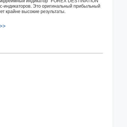
аймфреймный индикатор "FOREX DESTINATION"
кс-индикаторов. Это оригинальный прибыльный
ет крайне высокие результаты.
>>