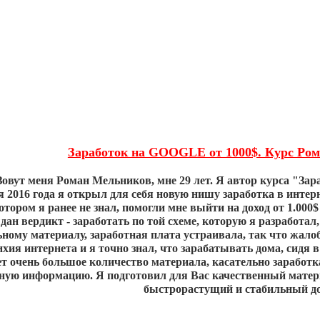
Заработок на GOOGLE от 1000$. Курс Ро
Зовут меня Роман Мельников, мне 29 лет. Я автор курса "Зар
я 2016 года я открыл для себя новую нишу заработка в интерн
отором я ранее не знал, помогли мне выйти на доход от 1.000
ан вердикт - заработать по той схеме, которую я разработал
ьному материалу, заработная плата устраивала, так что жалоб
ихия интернета и я точно знал, что зарабатывать дома, сидя 
т очень большое количество материала, касательно заработка 
зную информацию. Я подготовил для Вас качественный матер
быстрорастущий и стабильный до