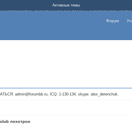
Форум о заработке в интернете без вложения денег.
Активные темы
на котором можно найти подходящий вариант дополнительной подработки на д
про сайты и проекты, предоставляющие удаленную работу и быстрый заработок
т или сайт не платит, то указывайте в теме что это лохотрон, чтобы другие по
Форум
Уч
те новые темы, размещайте объявления со своими пригласительными ссылками и
admin@forumbb.ru, ICQ: 1-130-134, skype: alex_derenchuk.
.club лохотрон