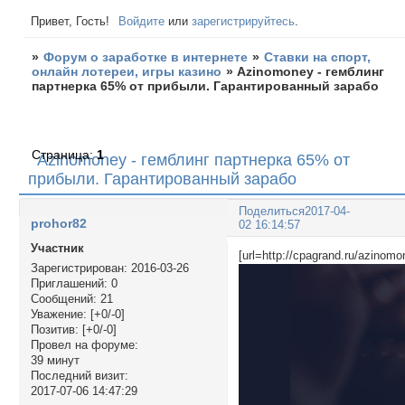
Привет, Гость!
Войдите
или
зарегистрируйтесь
.
»
Форум о заработке в интернете
»
Ставки на спорт,
онлайн лотереи, игры казино
»
Azinomoney - гемблинг
партнерка 65% от прибыли. Гарантированный зарабо
Страница:
1
Azinomoney - гемблинг партнерка 65% от
прибыли. Гарантированный зарабо
Поделиться
2017-04-
prohor82
02 16:14:57
Участник
[url=http://cpagrand.ru/azinomo
Зарегистрирован
: 2016-03-26
Приглашений:
0
Сообщений:
21
Уважение:
[+0/-0]
Позитив:
[+0/-0]
Провел на форуме:
39 минут
Последний визит:
2017-07-06 14:47:29