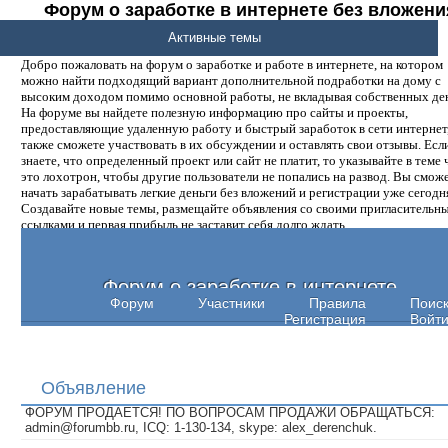
Форум о заработке в интернете без вложени
денег.
Активные темы
Добро пожаловать на форум о заработке и работе в интернете, на котором
можно найти подходящий вариант дополнительной подработки на дому с
высоким доходом помимо основной работы, не вкладывая собственных ден
На форуме вы найдете полезную информацию про сайты и проекты,
предоставляющие удаленную работу и быстрый заработок в сети интернет,
также сможете участвовать в их обсуждении и оставлять свои отзывы. Есл
знаете, что определенный проект или сайт не платит, то указывайте в теме 
это лохотрон, чтобы другие пользователи не попались на развод. Вы смож
начать зарабатывать легкие деньги без вложений и регистрации уже сегодн
Создавайте новые темы, размещайте объявления со своими пригласительн
ссылками и первая прибыль не заставит себя долго ждать.
Форум о заработке в интернете
Форум
Участники
Правила
Поис
Регистрация
Войт
Объявление
ФОРУМ ПРОДАЕТСЯ! ПО ВОПРОСАМ ПРОДАЖИ ОБРАЩАТЬСЯ:
admin@forumbb.ru, ICQ: 1-130-134, skype: alex_derenchuk.