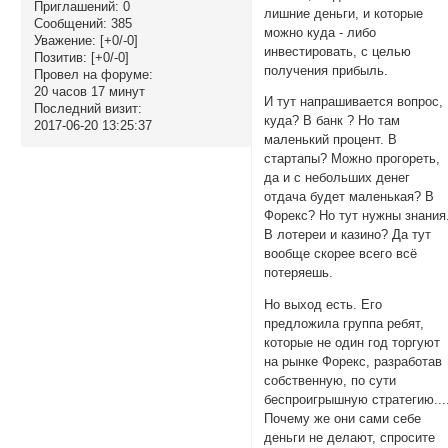
Приглашений:
0
лишние деньги, и которые
Сообщений:
385
можно куда - либо
Уважение:
[+0/-0]
инвестировать, с целью
Позитив:
[+0/-0]
получения прибыль.
Провел на форуме:
20 часов 17 минут
И тут напрашивается вопрос,
Последний визит:
куда? В банк ? Но там
2017-06-20 13:25:37
маленький процент. В
стартапы? Можно прогореть,
да и с небольших денег
отдача будет маленькая? В
Форекс? Но тут нужны знания
В лотереи и казино? Да тут
вообще скорее всего всё
потеряешь.
Но выход есть. Его
предложила группа ребят,
которые не один год торгуют
на рынке Форекс, разработав
собственную, по сути
беспроигрышную стратегию...
Почему же они сами себе
деньги не делают, спросите