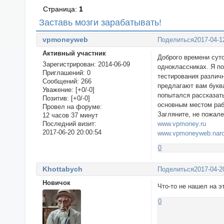
Страница:
1
Заставь мозги зарабатывать!
vpmoneyweb
Поделиться
2017-04-1
Активный участник
Доброго времени суто
Зарегистрирован
: 2014-06-09
одноклассниках. Я по
Приглашений:
0
тестирования различ
Сообщений:
266
предлагают вам букв
Уважение:
[+0/-0]
попытался рассказат
Позитив:
[+0/-0]
основным местом раб
Провел на форуме:
Загляните, не пожал
12 часов 37 минут
www.vpmoney.ru
Последний визит:
2017-06-20 20:00:54
www.vpmoneyweb.naro
0
Khottabych
Поделиться
2017-04-2
Новичок
Что-то не нашел на 
0