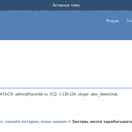
Форум о заработке в интернете без вложения денег.
Активные темы
на котором можно найти подходящий вариант дополнительной подработки на д
про сайты и проекты, предоставляющие удаленную работу и быстрый заработок
т или сайт не платит, то указывайте в теме что это лохотрон, чтобы другие по
Форум
Уч
те новые темы, размещайте объявления со своими пригласительными ссылками и
admin@forumbb.ru, ICQ: 1-130-134, skype: alex_derenchuk.
рт, онлайн лотереи, игры казино
»
Заставь мозги зарабатыват