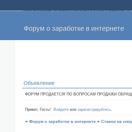
Добро пожаловать на форум о заработке и работе в интернете, 
собственных денег. На форуме вы найдете полезную информацию 
и оставлять свои отзывы. Если вы знаете, что определенный проек
легкие деньги без вложений и регистрации уже сегодня. Создавай
Форум о заработке в интернете
Объявление
ФОРУМ ПРОДАЕТСЯ! ПО ВОПРОСАМ ПРОДАЖИ ОБРАЩАТЬСЯ: 
Привет, Гость!
Войдите
или
зарегистрируйтесь
.
»
Форум о заработке в интернете
»
Ставки на спо