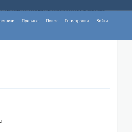
ому с высоким доходом помимо основной работы, не вкладывая
 в сети интернет, а также сможете участвовать в их обсуждении
льзователи не попались на развод. Вы сможете начать зарабатывать
астники
Правила
Поиск
Регистрация
Войти
 первая прибыль не заставит себя долго ждать.
ь!