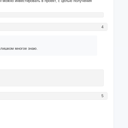
й можно инвестировать в проект, с целью получения
4
слишком многое знаю.
5
!