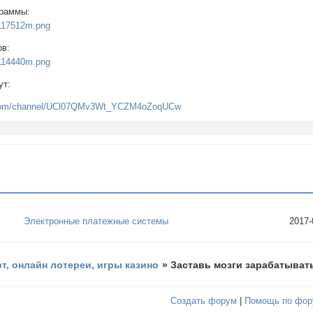
граммы:
ов:
ут:
e.com/channel/UCl07QMv3Wt_YCZM4oZoqUCw
Электронные платежные системы
2017-
рт, онлайн лотереи, игры казино
»
Заставь мозги зарабатыват
Создать форум
|
Помощь по фор