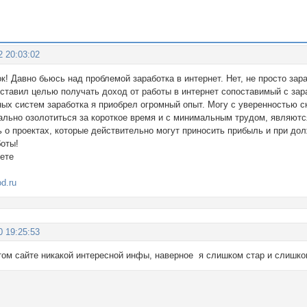
2 20:03:02
к! Давно бьюсь над проблемой заработка в интернет. Нет, не просто зар
ставил целью получать доход от работы в интернет сопоставимый с зар
ных систем заработка я приобрел огромный опыт. Могу с уверенностью с
ально озолотиться за короткое время и с минимальным трудом, являют
ь о проектах, которые действительно могут приносить прибыль и при до
оты!
еете
d.ru
0 19:25:53
этом сайте никакой интересной инфы, наверное я слишком стар и слишко