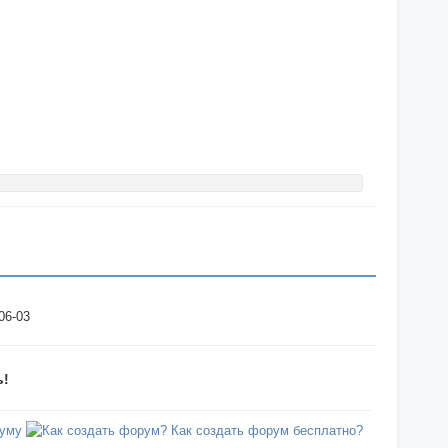
06-03
ь!
уму