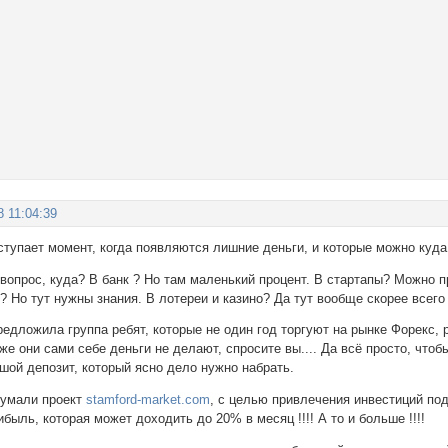
8 11:04:39
ступает момент, когда появляются лишние деньги, и которые можно куда
вопрос, куда? В банк ? Но там маленький процент. В стартапы? Можно п
 Но тут нужны знания. В лотереи и казино? Да тут вообще скорее всего
редложила группа ребят, которые не один год торгуют на рынке Форекс,
 же они сами себе деньги не делают, спросите вы.... Да всё просто, чт
шой депозит, который ясно дело нужно набрать.
думали проект
stamford-market.com
, с целью привлечения инвестиций по
ыль, которая может доходить до 20% в месяц !!!! А то и больше !!!!