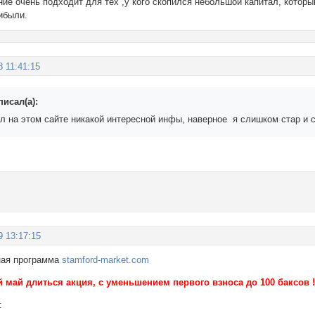
ие очень подходит для тех ,у кого скопился небольшой капитал, которы
ибыли.
8 11:41:15
писал(а):
ел на этом сайте никакой интересной инфы, наверное я слишком стар и 
9 13:17:15
ная программа
stamford-market.com
 май длиться акция, с уменьшением первого взноса до 100 баксов 
: