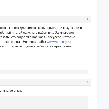
1
аботка копеек для оплаты мобильника или покупки +5 в
аботной платой офисного работника. За много лет
казать, что подавляющая часть ресурсов, которые
ся лохотроном. На своем сайте
www.vpmoney.ru
я
лжном старании сделать работу в интернет вашим
2
м многое знаю.