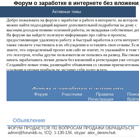
Форум о заработке в интернете без вложени
денег.
Активные темы
Добро пожаловать на форум о заработке и работе в интернете, на котором
можно найти подходящий вариант дополнительной подработки на дому с
высоким доходом помимо основной работы, не вкладывая собственных ден
На форуме вы найдете полезную информацию про сайты и проекты,
предоставляющие удаленную работу и быстрый заработок в сети интернет,
также сможете участвовать в их обсуждении и оставлять свои отзывы. Есл
знаете, что определенный проект или сайт не платит, то указывайте в теме 
это лохотрон, чтобы другие пользователи не попались на развод. Вы смож
начать зарабатывать легкие деньги без вложений и регистрации уже сегодн
Создавайте новые темы, размещайте объявления со своими пригласительн
ссылками и первая прибыль не заставит себя долго ждать.
Форум о заработке в интернете
Форум
Участники
Правила
Поис
Регистрация
Войт
Объявление
ФОРУМ ПРОДАЕТСЯ! ПО ВОПРОСАМ ПРОДАЖИ ОБРАЩАТЬСЯ:
admin@forumbb.ru, ICQ: 1-130-134, skype: alex_derenchuk.