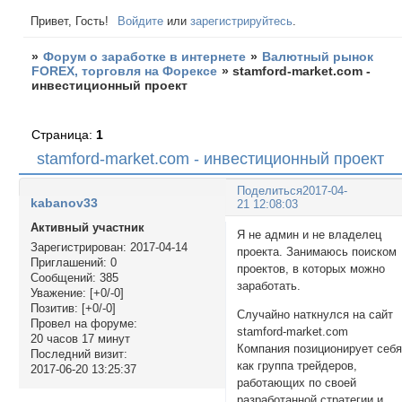
Привет, Гость!
Войдите
или
зарегистрируйтесь
.
»
Форум о заработке в интернете
»
Валютный рынок
FOREX, торговля на Форексе
»
stamford-market.com -
инвестиционный проект
Страница:
1
stamford-market.com - инвестиционный проект
Поделиться
2017-04-
kabanov33
21 12:08:03
Активный участник
Я не админ и не владелец
Зарегистрирован
: 2017-04-14
проекта. Занимаюсь поиском
Приглашений:
0
проектов, в которых можно
Сообщений:
385
заработать.
Уважение:
[+0/-0]
Позитив:
[+0/-0]
Случайно наткнулся на сайт
Провел на форуме:
stamford-market.com
20 часов 17 минут
Компания позиционирует себ
Последний визит:
как группа трейдеров,
2017-06-20 13:25:37
работающих по своей
разработанной стратегии и