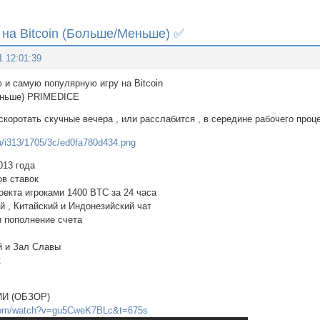
на Bitcoin (Больше/Меньше) ✅
1 12:01:39
 и самую популярную игру на Bitcoin
еньше) PRIMEDICE
скоротать скучные вечера , или расслабится , в середине рабочего проце
013 года
в ставок
екта игроками 1400 BTC за 24 часа
й , Китайский и Индонезийский чат
 пополнение счета
 и Зал Славы
к
И (ОБЗОР)
.com/watch?v=gu5CweK7BLc&t=675s