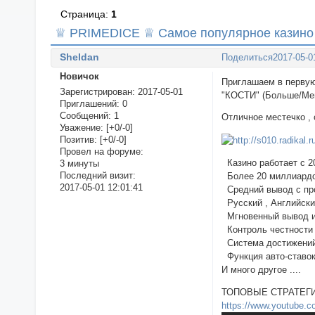
Страница:
1
♕ PRIMEDICE ♕ Самое популярное казино 
Sheldan
Поделиться
2017-05-0
Новичок
Приглашаем в первую
Зарегистрирован
: 2017-05-01
"КОСТИ" (Больше/М
Приглашений:
0
Сообщений:
1
Отличное местечко , 
Уважение:
[+0/-0]
Позитив:
[+0/-0]
Провел на форуме:
Казино работает c 2
3 минуты
Последний визит:
Более 20 миллиардо
2017-05-01 12:01:41
Средний вывод с про
Русский , Английски
Мгновенный вывод и
Контроль честности
Система достижений
Функция авто-ставо
И много другое ....
ТОПОВЫЕ СТРАТЕГИ
https://www.youtube