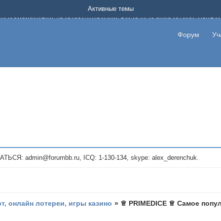
Форум о заработке в интернете без вложения денег.
Активные темы
на котором можно найти подходящий вариант дополнительной подработки на д
про сайты и проекты, предоставляющие удаленную работу и быстрый заработок
т или сайт не платит, то указывайте в теме что это лохотрон, чтобы другие по
Форум
Уч
те новые темы, размещайте объявления со своими пригласительными ссылками и
admin@forumbb.ru, ICQ: 1-130-134, skype: alex_derenchuk.
рт, онлайн лотереи, игры казино
»
♕ PRIMEDICE ♕ Самое попул