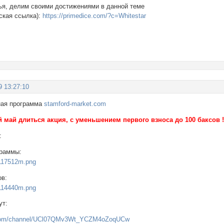
ья, делим своими достижениями в данной теме
ская ссылка):
https://primedice.com/?c=Whitestar
9 13:27:10
ная программа
stamford-market.com
 май длиться акция, с уменьшением первого взноса до 100 баксов 
:
граммы:
ов:
ут:
e.com/channel/UCl07QMv3Wt_YCZM4oZoqUCw