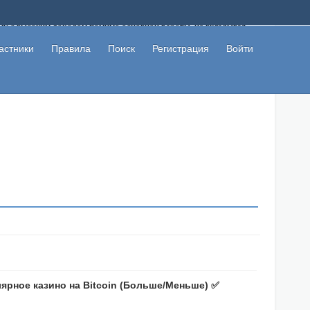
ому с высоким доходом помимо основной работы, не вкладывая
 в сети интернет, а также сможете участвовать в их обсуждении
льзователи не попались на развод. Вы сможете начать зарабатывать
астники
Правила
Поиск
Регистрация
Войти
 первая прибыль не заставит себя долго ждать.
ярное казино на Bitcoin (Больше/Меньше) ✅