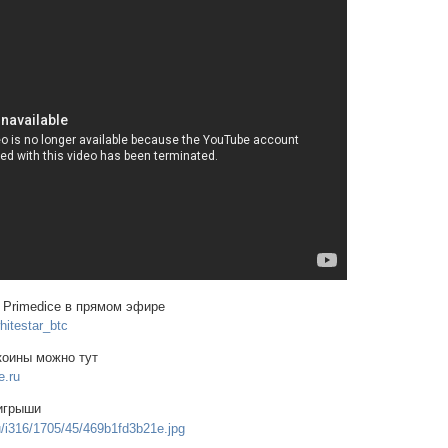
на Primedice в прямом эфире
hitestar_btc
коины можно тут
e.ru
игрыши