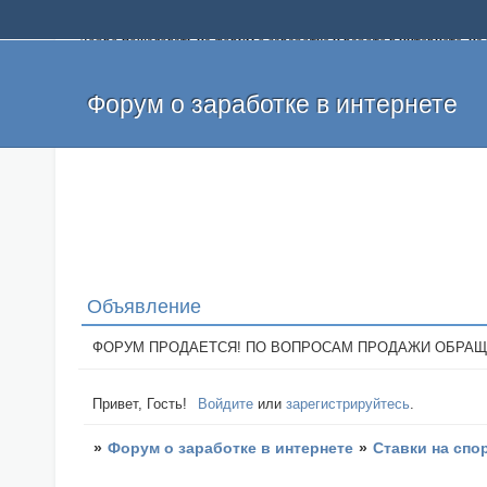
Добро пожаловать на форум о заработке и работе в интернете, 
собственных денег. На форуме вы найдете полезную информацию 
и оставлять свои отзывы. Если вы знаете, что определенный проек
легкие деньги без вложений и регистрации уже сегодня. Создавай
Форум о заработке в интернете
Объявление
ФОРУМ ПРОДАЕТСЯ! ПО ВОПРОСАМ ПРОДАЖИ ОБРАЩАТЬСЯ: 
Привет, Гость!
Войдите
или
зарегистрируйтесь
.
»
Форум о заработке в интернете
»
Ставки на спо